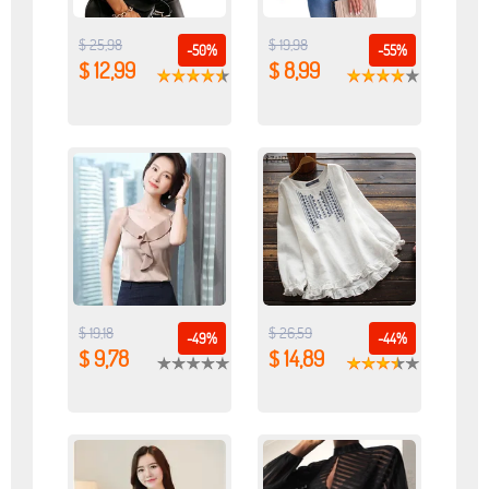
$ 25,98
$ 19,98
-50%
-55%
$ 12,99
$ 8,99
$ 19,18
$ 26,59
-49%
-44%
$ 9,78
$ 14,89