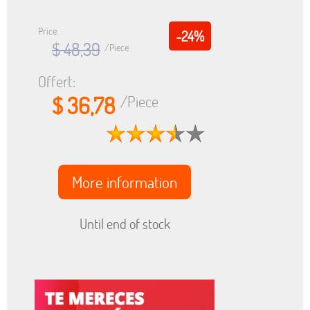
Price:
-24%
$ 48,39
/Piece
Offert:
$ 36,78
/Piece
More information
Until end of stock