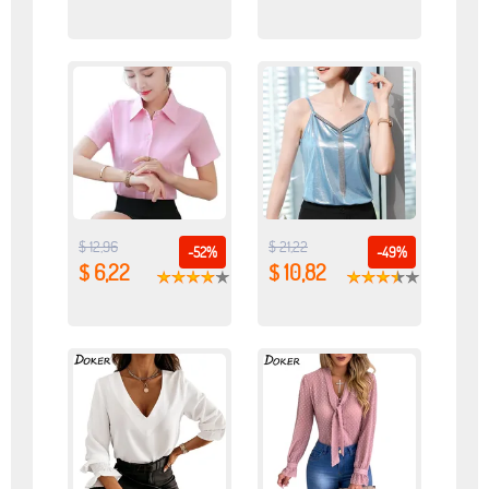
$ 12,96
$ 21,22
-52%
-49%
$ 6,22
$ 10,82