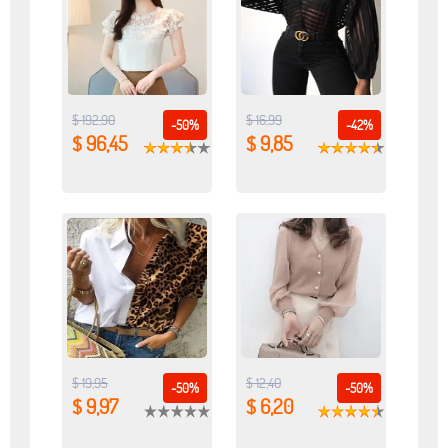
$ 192,90
$ 16,99
-50%
-42%
$ 96,45
$ 9,85
$ 19,95
$ 12,40
-50%
-50%
$ 9,97
$ 6,20