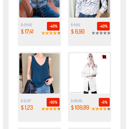
$ 29,02
$ 11,50
-40%
-40%
$ 17,41
$ 6,90
$ 12,97
$ 116,90
-90%
-6%
$ 1,23
$ 109,89