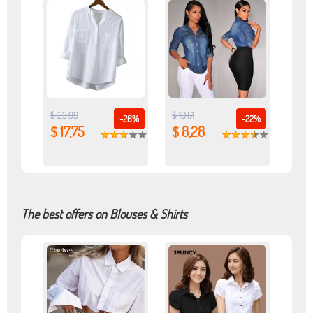
$ 23,99
$ 10,61
-26%
-22%
$ 17,75
$ 8,28
The best offers on Blouses & Shirts