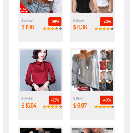
$ 27,22
$ 10,60
-59%
-40%
$ 11,16
$ 6,36
$ 33,00
$ 19,54
-52%
-49%
$ 15,84
$ 9,97