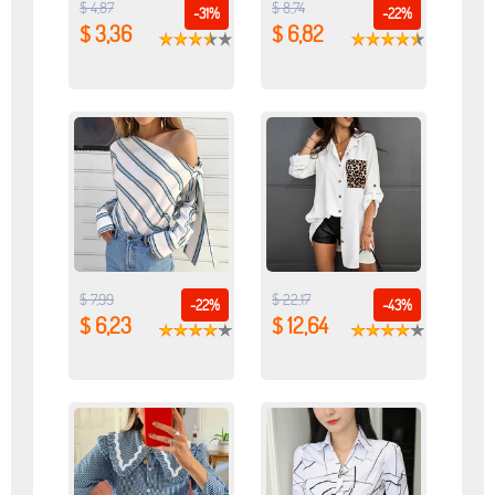
$ 4,87
$ 8,74
-31%
-22%
$ 3,36
$ 6,82
$ 7,99
$ 22,17
-22%
-43%
$ 6,23
$ 12,64