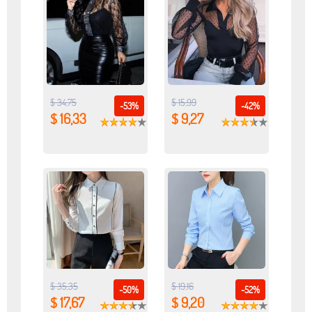
$ 34,75
$ 15,99
-53%
-42%
$ 16,33
$ 9,27
$ 35,35
$ 19,16
-50%
-52%
$ 17,67
$ 9,20