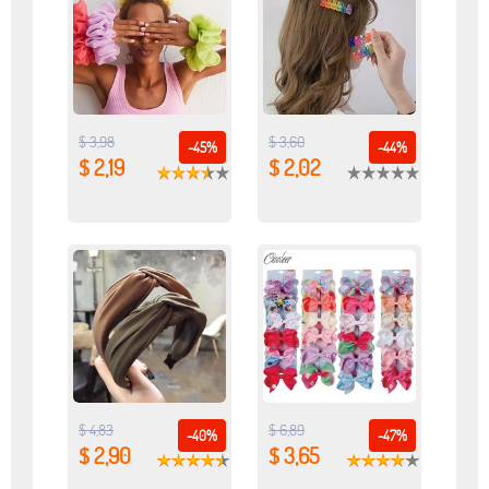
$ 3,98
$ 3,60
-45%
-44%
$ 2,19
$ 2,02
$ 4,83
$ 6,89
-40%
-47%
$ 2,90
$ 3,65