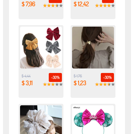
$ 7,96
$ 12,42
$ 4,44
$ 1,76
-30%
-30%
$ 3,11
$ 1,23