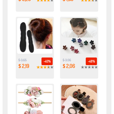
$ 3,65
$ 3,96
-40%
-48%
$ 2,19
$ 2,06