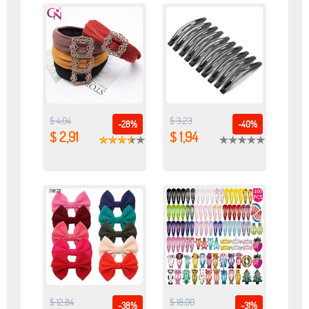
$ 4,04
$ 3,23
-28%
-40%
$ 2,91
$ 1,94
$ 12,84
$ 18,00
-38%
-31%