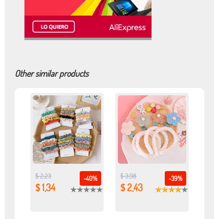
Other similar products
$ 2,23
$ 3,98
-40%
-39%
$ 1,34
$ 2,43