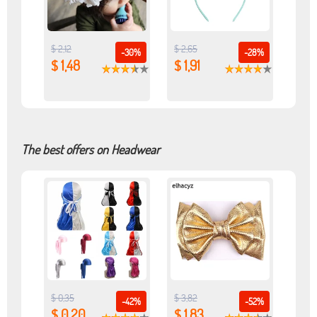
$ 2,12
$ 2,65
-30%
-28%
$ 1,48
$ 1,91
The best offers on Headwear
$ 0,35
$ 3,82
-42%
-52%
$ 0,20
$ 1,83