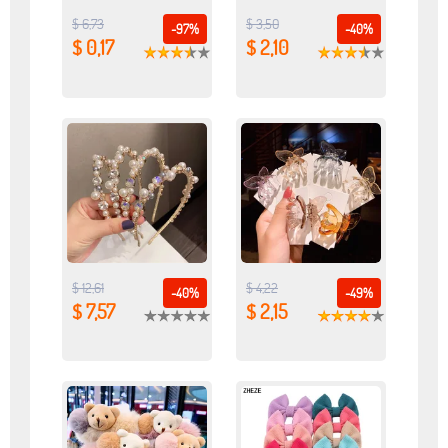
$ 6,73
$ 3,50
-97%
-40%
$ 0,17
$ 2,10
$ 12,61
$ 4,22
-40%
-49%
$ 7,57
$ 2,15