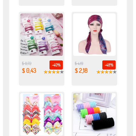
$ 0,72
$ 4,19
-40%
-48%
$ 0,43
$ 2,18