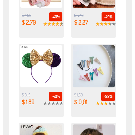
$ 4,50
$ 4,46
-40%
-49%
$ 2,70
$ 2,27
$ 3,15
$ 1,59
-40%
-99%
$ 1,89
$ 0,01