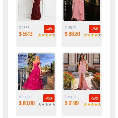
$ 93,55
$ 195,99
-41%
-55%
$ 55,19
$ 88,20
$ 200,00
$ 183,98
-45%
-50%
$ 110,00
$ 91,99