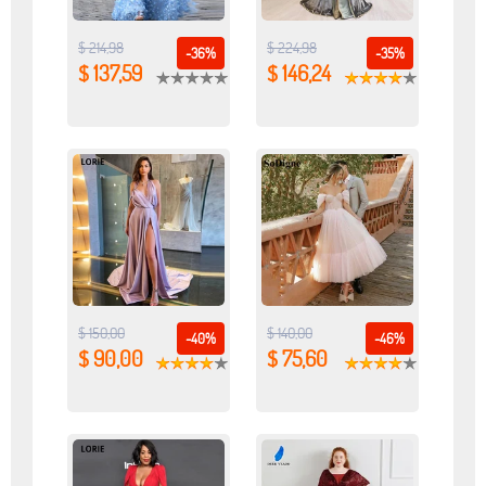
$ 214,98
$ 224,98
-36%
-35%
$ 137,59
$ 146,24
$ 150,00
$ 140,00
-40%
-46%
$ 90,00
$ 75,60