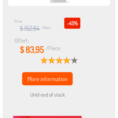
Price:
-45%
$ 152,64
/Piece
Offert:
$ 83,95
/Piece
More information
Until end of stock