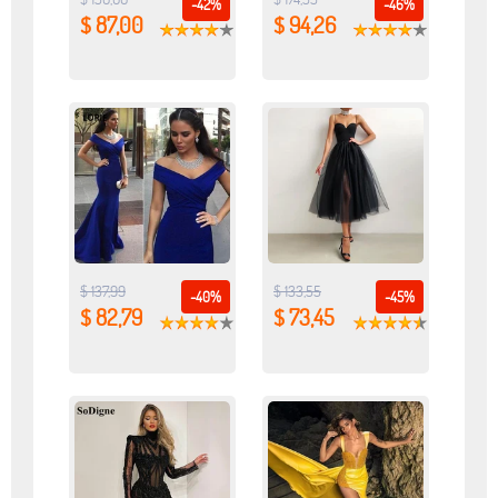
-42%
-46%
$ 87,00
$ 94,26
$ 137,99
$ 133,55
-40%
-45%
$ 82,79
$ 73,45