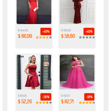
$ 144,99
$ 98,00
-40%
-40%
$ 86,99
$ 58,80
$ 81,65
$ 102,11
-36%
-19%
$ 52,26
$ 82,71