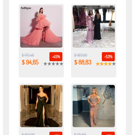
$ 172,46
$ 189,00
-45%
-53%
$ 94,85
$ 88,83
$ 150,00
$ 174,55