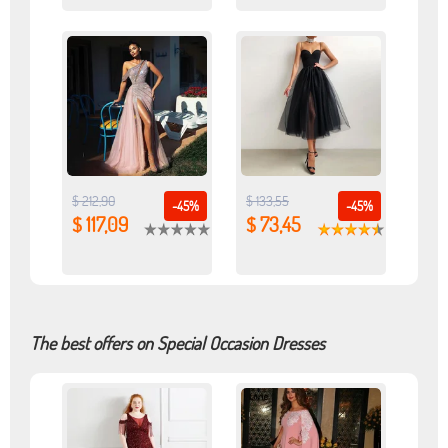
$ 212,90
$ 133,55
-45%
-45%
$ 117,09
$ 73,45
The best offers on Special Occasion Dresses