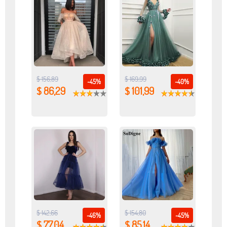
$ 156,89
$ 169,99
-45%
-40%
$ 86,29
$ 101,99
$ 142,66
$ 154,80
-46%
-45%
$ 77,04
$ 85,14