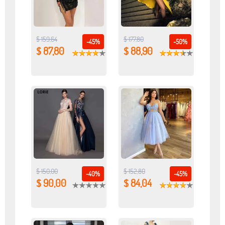
$ 159,64
$ 177,80
-45%
-50%
$ 87,80
$ 88,90
$ 150,00
$ 152,80
-40%
-45%
$ 90,00
$ 84,04