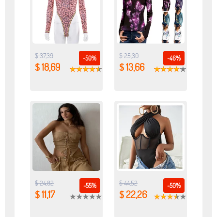
$ 37,39
$ 25,30
-50%
-46%
$ 18,69
$ 13,66
$ 24,82
$ 44,52
-55%
-50%
$ 11,17
$ 22,26