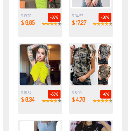
$ 19,70
$ 34,55
-50%
-50%
$ 9,85
$ 17,27
$ 18,54
$ 5,09
-55%
-6%
$ 8,34
$ 4,78