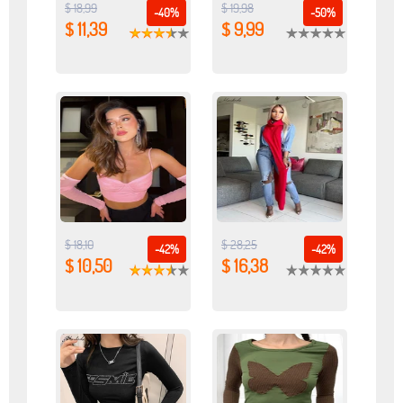
$ 18,99
$ 19,98
-40%
-50%
$ 11,39
$ 9,99
$ 18,10
$ 28,25
-42%
-42%
$ 10,50
$ 16,38