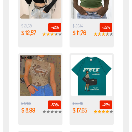
$ 21,68
$ 26,14
-42%
-55%
$ 12,57
$ 11,76
$ 17,98
$ 32,10
-50%
-45%
$ 8,99
$ 17,65