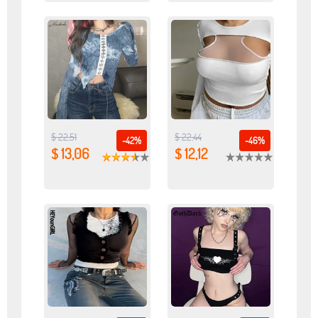
$ 22,51
$ 22,44
-42%
-46%
$ 13,06
$ 12,12