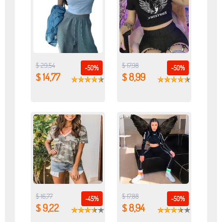
$ 29,54
$ 17,98
-50%
-50%
$ 14,77
$ 8,99
$ 16,77
$ 17,88
-45%
-50%
$ 9,22
$ 8,94