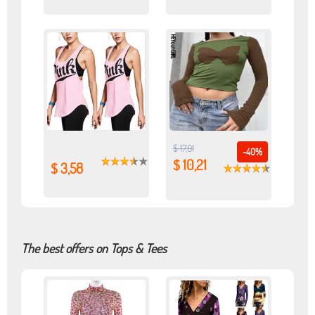
$ 17,01
-40%
$ 10,21
$ 3,58
The best offers on Tops & Tees