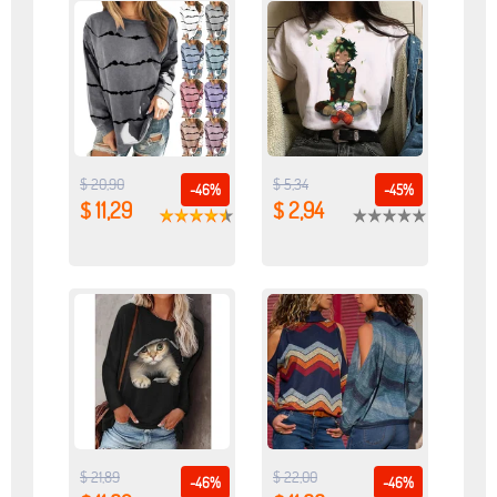
$ 20,90
$ 5,34
-46%
-45%
$ 11,29
$ 2,94
$ 21,89
$ 22,00
-46%
-46%