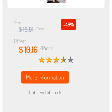
Price:
-46%
$ 18,81
/Piece
Offert:
$ 10,16
/Piece
More information
Until end of stock