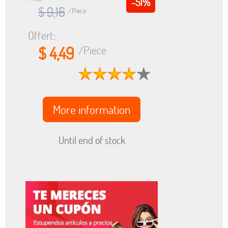
-51%
$ 9,16
/Piece
Offert:
$ 4,49
/Piece
More information
Until end of stock