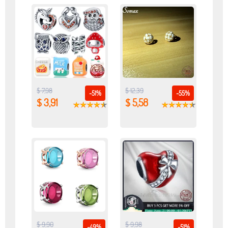
$ 7,98
$ 12,39
-51%
-55%
$ 3,91
$ 5,58
$ 9,90
$ 9,98
-49%
-51%