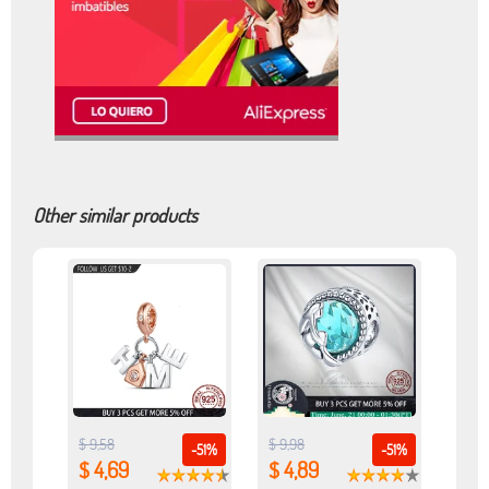
Other similar products
$ 9,58
$ 9,98
-51%
-51%
$ 4,69
$ 4,89