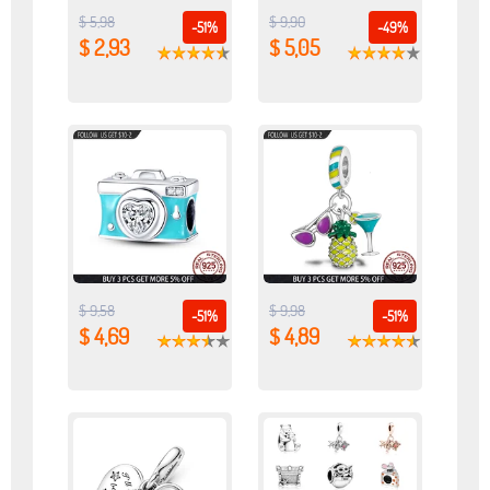
$ 5,98
$ 9,90
-51%
-49%
$ 2,93
$ 5,05
$ 9,58
$ 9,98
-51%
-51%
$ 4,69
$ 4,89