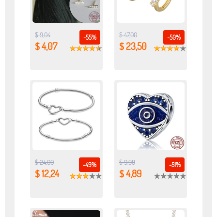
$ 9,04
$ 47,00
-55%
-50%
$ 4,07
$ 23,50
$ 24,00
$ 9,98
-49%
-51%
$ 12,24
$ 4,89