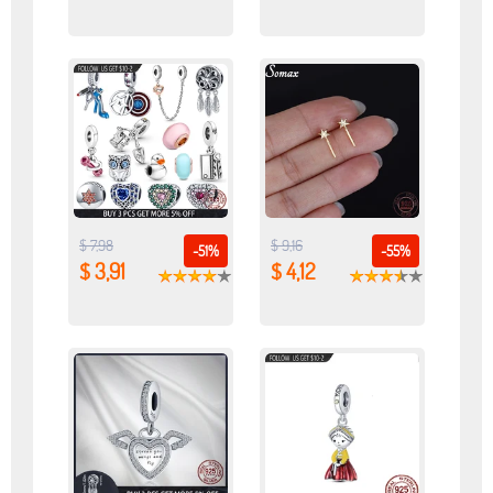
$ 7,98
$ 9,16
-51%
-55%
$ 3,91
$ 4,12