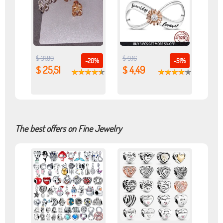
$ 31,89
$ 9,16
-20%
-51%
$ 25,51
$ 4,49
The best offers on Fine Jewelry