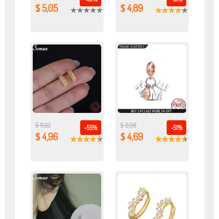
$ 5,05
$ 4,89
$ 11,02
$ 9,58
-55%
-51%
$ 4,96
$ 4,69