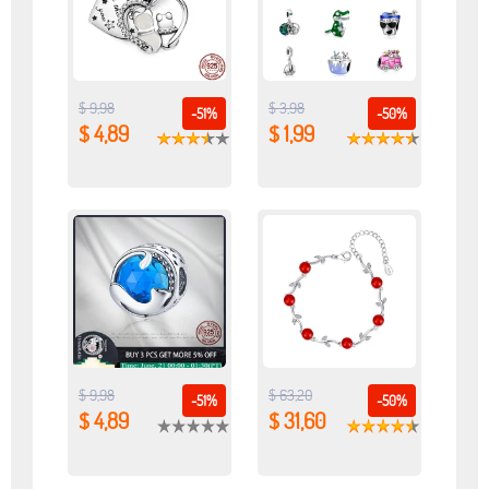
$ 9,98
$ 3,98
-51%
-50%
$ 4,89
$ 1,99
$ 9,98
$ 63,20
-51%
-50%
$ 4,89
$ 31,60