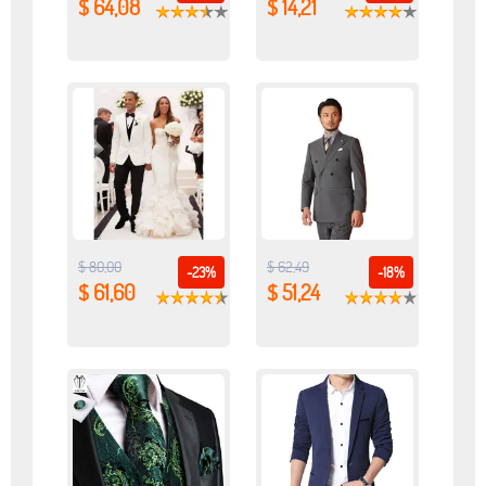
$ 64,08
$ 14,21
$ 80,00
$ 62,49
-23%
-18%
$ 61,60
$ 51,24