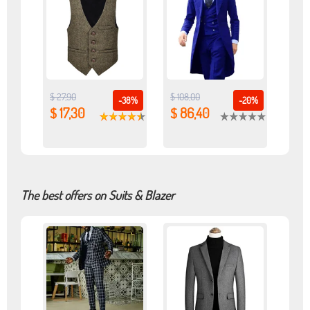
$ 27,90
$ 108,00
-38%
-20%
$ 17,30
$ 86,40
The best offers on Suits & Blazer