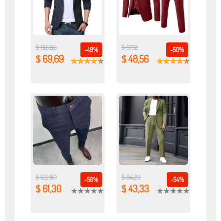
$ 136,65
$ 97,12
-49%
-50%
$ 69,69
$ 48,56
$ 122,60
$ 94,20
-50%
-54%
$ 61,30
$ 43,33