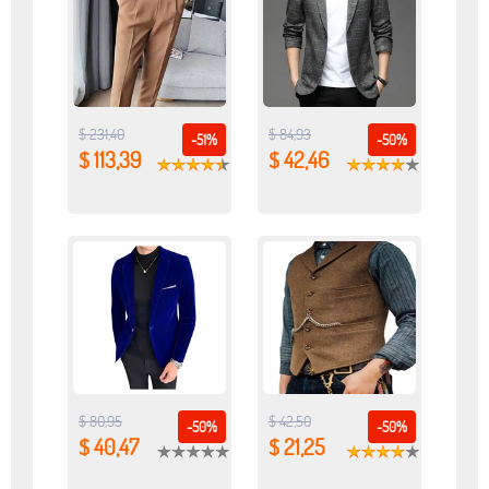
$ 231,40
$ 84,93
-51%
-50%
$ 113,39
$ 42,46
$ 80,95
$ 42,50
-50%
-50%
$ 40,47
$ 21,25