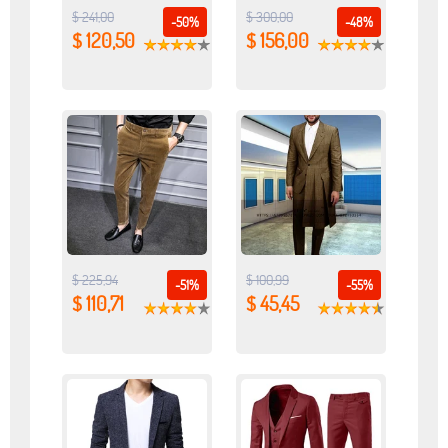
$ 241,00
$ 300,00
-50%
-48%
$ 120,50
$ 156,00
$ 225,94
$ 100,99
-51%
-55%
$ 110,71
$ 45,45