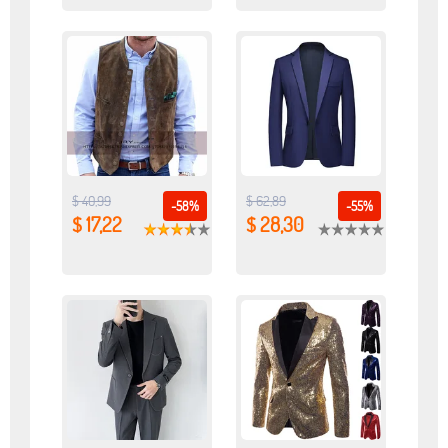
$ 40,99
$ 62,89
-58%
-55%
$ 17,22
$ 28,30