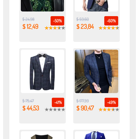
$ 24,98
$ 59,60
-50%
-60%
$ 12,49
$ 23,84
$ 75,47
$ 177,39
-41%
-49%
$ 44,53
$ 90,47