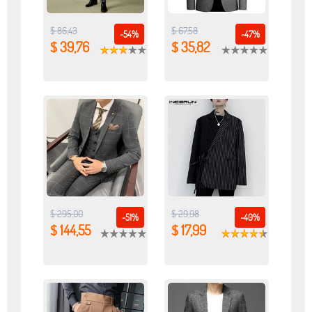
$ 86,43
$ 67,58
-54%
-47%
$ 39,76
$ 35,82
$ 295,00
$ 29,98
-51%
-40%
$ 144,55
$ 17,99