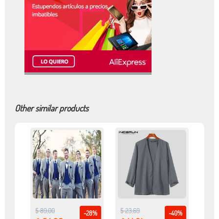
Other similar products
$ 89,00
$ 23,69
-28%
-40%