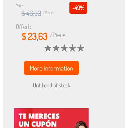
Price:
-49%
$ 46,33
/Piece
Offert:
$ 23,63
/Piece
More information
Until end of stock