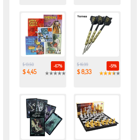
$ 13,50
$ 16,99
-67%
-51%
$ 4,45
$ 8,33