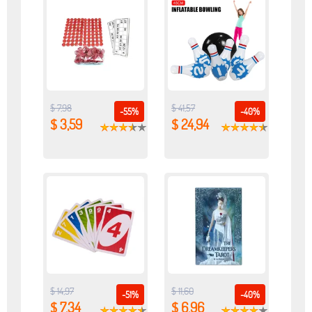
$ 7,98
$ 41,57
-55%
-40%
$ 3,59
$ 24,94
$ 14,97
$ 11,60
-51%
-40%
$ 7,34
$ 6,96