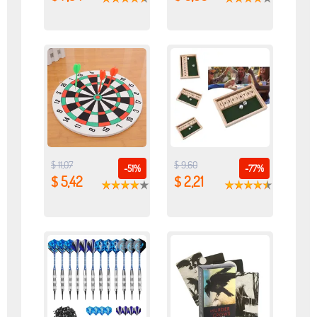
$ 11,07
$ 9,60
-51%
-77%
$ 5,42
$ 2,21