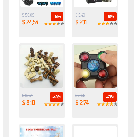
$ 50,09
$ 5,40
-51%
-61%
$ 24,54
$ 2,11
$ 13,64
$ 5,38
-40%
-49%
$ 8,18
$ 2,74