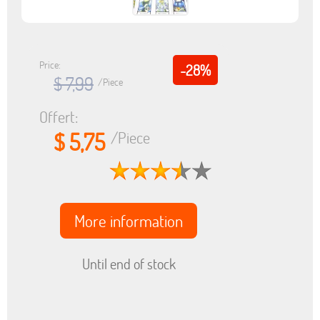
Price:
-28%
$ 7,99
/Piece
Offert:
$ 5,75
/Piece
More information
Until end of stock