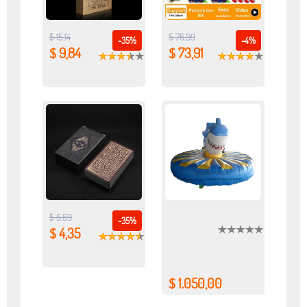
$ 15,14
$ 76,99
-35%
-4%
$ 9,84
$ 73,91
$ 6,69
-35%
$ 4,35
$ 1.050,00