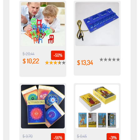
$ 20,44
-50%
$ 10,22
$ 13,34
$ 3,70
$ 0,45
-56%
-31%