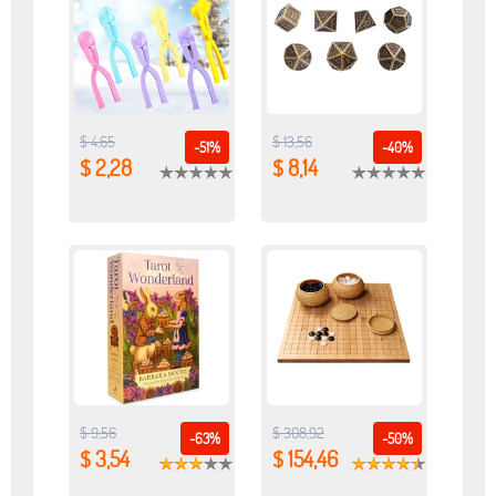
$ 4,65
$ 13,56
-51%
-40%
$ 2,28
$ 8,14
$ 9,56
$ 308,92
-63%
-50%
$ 3,54
$ 154,46