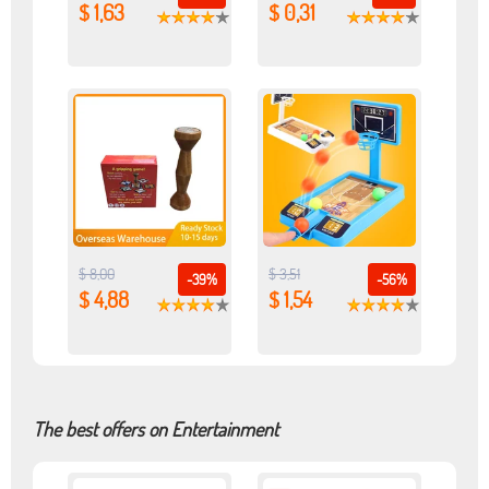
$ 1,63
$ 0,31
$ 8,00
$ 3,51
-39%
-56%
$ 4,88
$ 1,54
The best offers on Entertainment