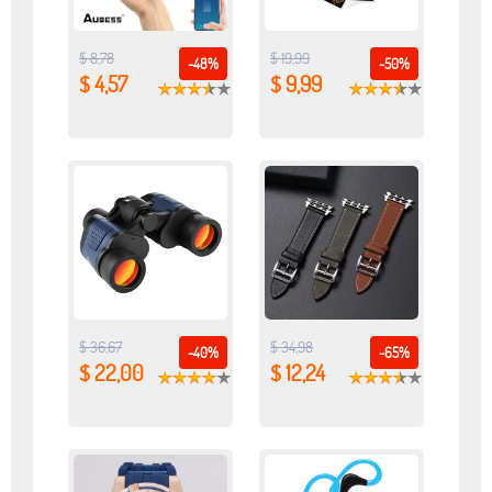
$ 8,78
$ 19,99
-48%
-50%
$ 4,57
$ 9,99
$ 36,67
$ 34,98
-40%
-65%
$ 22,00
$ 12,24