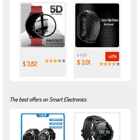
$ 5,02
-40%
$ 3,01
$ 3,82
The best offers on Smart Electronics