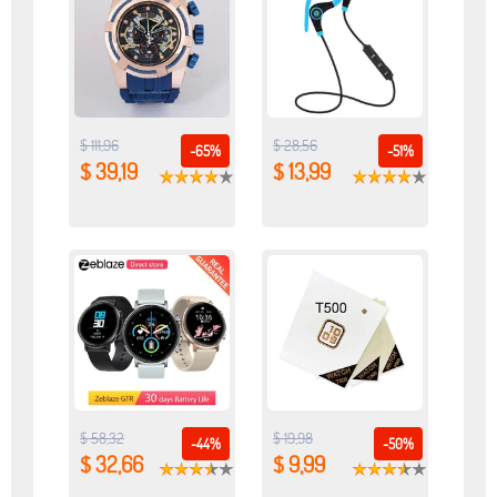
$ 111,96
$ 28,56
-65%
-51%
$ 39,19
$ 13,99
$ 58,32
$ 19,98
-44%
-50%
$ 32,66
$ 9,99