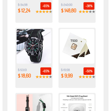
$ 34,98
$ 240,00
-65%
-38%
$ 12,24
$ 148,80
$ 53,13
$ 19,98
-65%
-50%
$ 18,60
$ 9,99