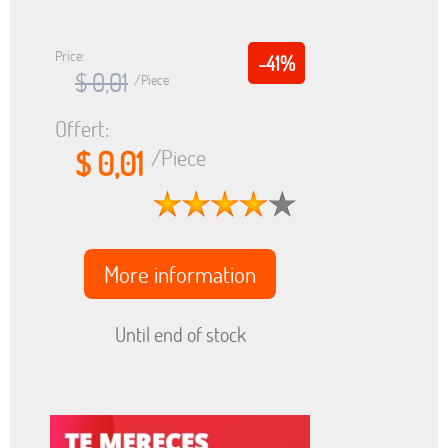
Price:
-41%
$ 0,01
/Piece
Offert:
$ 0,01
/Piece
More information
Until end of stock