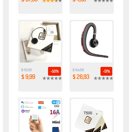
$ 19,99
$ 54,96
-50%
-51%
$ 9,99
$ 26,93