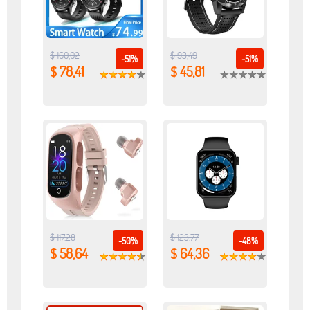
$ 160,02
$ 93,49
-51%
-51%
$ 78,41
$ 45,81
$ 117,28
$ 123,77
-50%
-48%
$ 58,64
$ 64,36