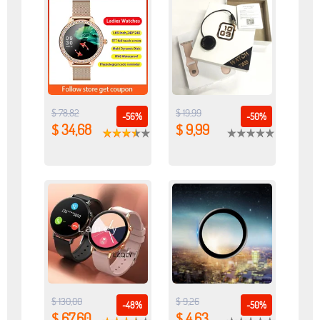
$ 78,82
$ 19,99
-56%
-50%
$ 34,68
$ 9,99
$ 130,00
$ 9,26
-48%
-50%
$ 67,60
$ 4,63