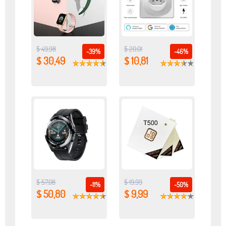
$ 49,98
$ 20,01
-39%
-46%
$ 30,49
$ 10,81
$ 57,08
$ 19,99
-11%
-50%
$ 50,80
$ 9,99