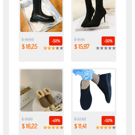
$ 36,50
$ 31,94
-50%
-50%
$ 18,25
$ 15,97
$ 31,80
$ 22,82
-49%
-50%
$ 16,22
$ 11,41