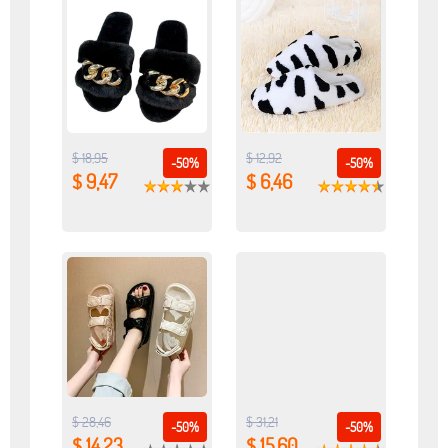
$ 18,95
$ 12,92
-50%
-50%
$ 9,47
$ 6,46
$ 28,46
$ 31,21
-50%
-50%
$ 14,23
$ 15,60