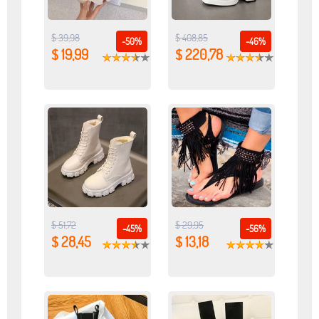
$ 39,98
$ 408,85
-50%
-46%
$ 19,99
$ 220,78
$ 51,72
$ 29,95
-45%
-56%
$ 28,45
$ 13,18