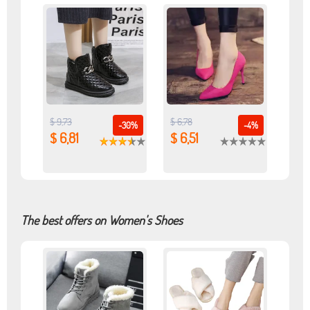
$ 9,73
$ 6,78
-30%
-4%
$ 6,81
$ 6,51
The best offers on Women's Shoes