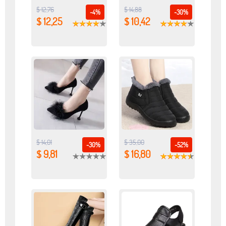
$ 12,76
$ 14,88
-4%
-30%
$ 12,25
$ 10,42
$ 14,01
$ 35,00
-30%
-52%
$ 9,81
$ 16,80