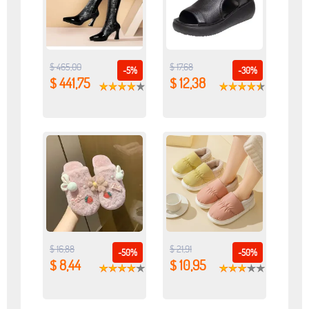
$ 465,00
$ 17,68
-5%
-30%
$ 441,75
$ 12,38
$ 16,88
$ 21,91
-50%
-50%
$ 8,44
$ 10,95