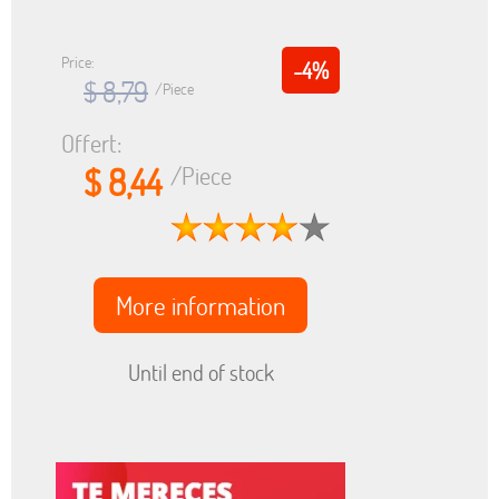
Price:
-4%
$ 8,79
/Piece
Offert:
$ 8,44
/Piece
More information
Until end of stock