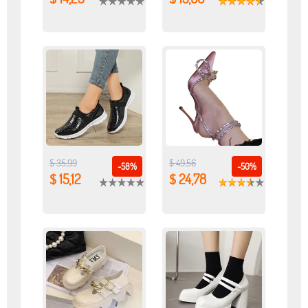
$ 35,99
$ 49,56
-58%
-50%
$ 15,12
$ 24,78