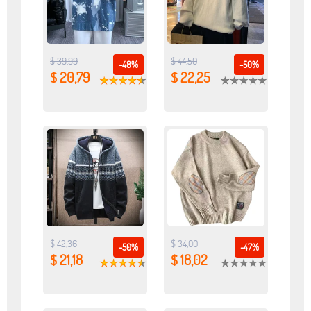
$ 39,99
$ 44,50
-48%
-50%
$ 20,79
$ 22,25
$ 42,36
$ 34,00
-50%
-47%
$ 21,18
$ 18,02