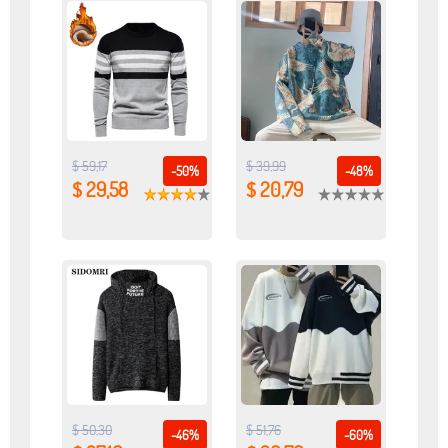
$ 59,17
$ 39,99
-50%
-48%
$ 29,58
$ 20,79
$ 50,30
$ 51,76
-46%
-60%