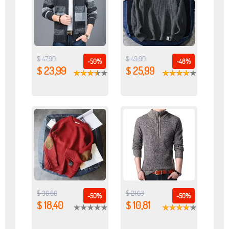
$ 47,99
$ 49,99
-50%
-48%
$ 23,99
$ 25,99
$ 36,80
$ 21,63
-50%
-50%
$ 18,40
$ 10,81