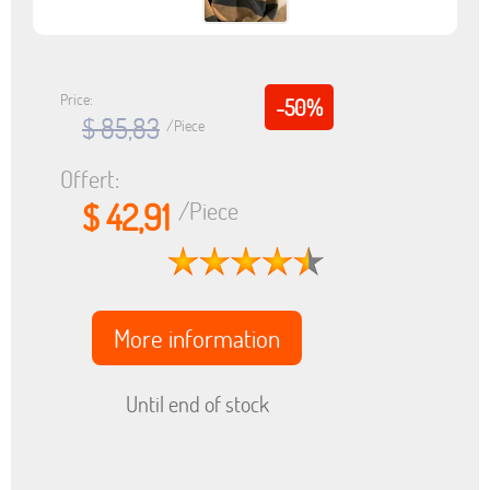
Price:
-50%
$ 85,83
/Piece
Offert:
$ 42,91
/Piece
More information
Until end of stock