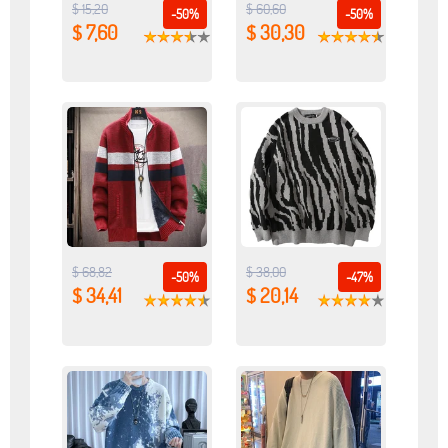
$ 15,20
$ 60,60
-50%
-50%
$ 7,60
$ 30,30
$ 68,82
$ 38,00
-50%
-47%
$ 34,41
$ 20,14