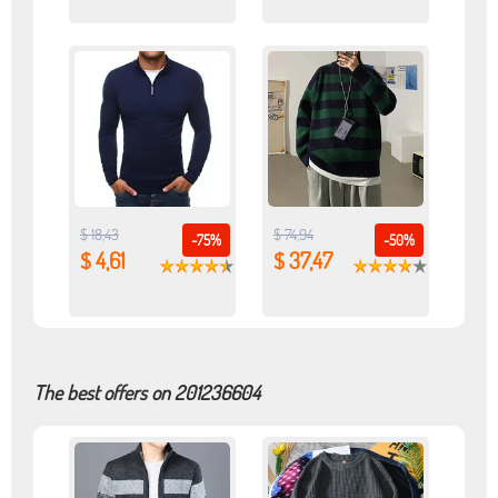
$ 18,43
$ 74,94
-75%
-50%
$ 4,61
$ 37,47
The best offers on 201236604