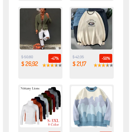
$ 50,80
$ 42,35
-47%
-50%
$ 26,92
$ 21,17