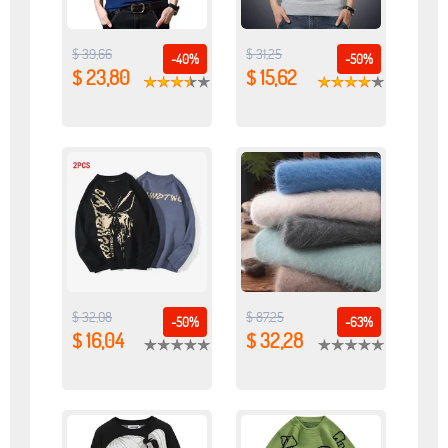
$ 39,66
$ 31,25
-40%
-50%
$ 23,80
$ 15,62
$ 32,08
$ 87,25
-50%
-63%
$ 16,04
$ 32,28