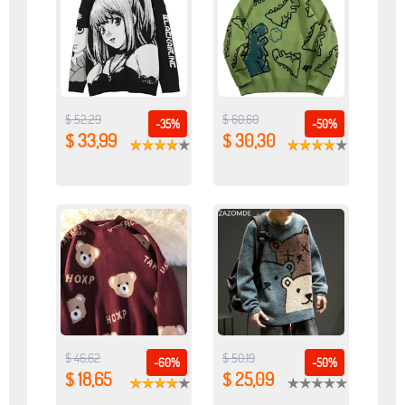
$ 52,29
$ 60,60
-35%
-50%
$ 33,99
$ 30,30
$ 46,62
$ 50,19
-60%
-50%
$ 18,65
$ 25,09