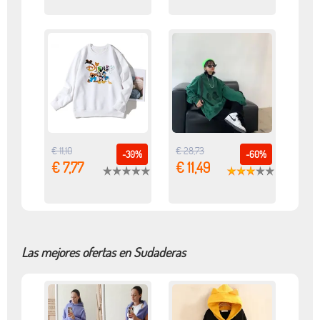
€ 11,10
€ 28,73
-30%
-60%
€ 7,77
€ 11,49
Las mejores ofertas en Sudaderas