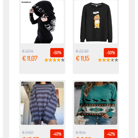
€ 22,14
€ 22,30
-50%
-50%
€ 11,07
€ 11,15
€ 21,62
€ 16,14
-40%
-42%