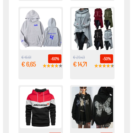
€ 16,61
€ 29,43
-60%
-50%
€ 6,65
€ 14,71