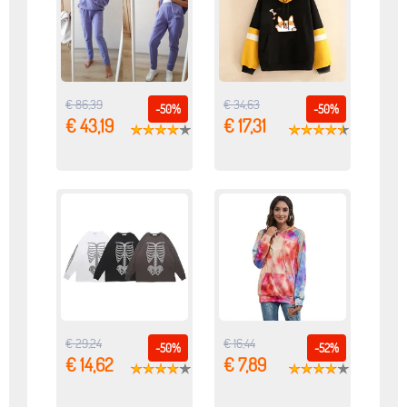
€ 86,39
€ 34,63
-50%
-50%
€ 43,19
€ 17,31
€ 29,24
€ 16,44
-50%
-52%
€ 14,62
€ 7,89