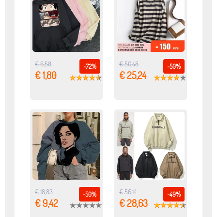
€ 6,58
€ 50,48
-72%
-50%
€ 1,80
€ 25,24
€ 18,83
€ 56,14
-50%
-49%
€ 9,42
€ 28,63