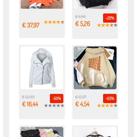
€ 6,58
-20%
€ 5,26
€ 37,97
€ 32,89
€ 12,97
-50%
-65%
€ 16,44
€ 4,54