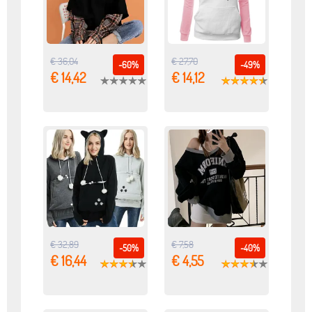
€ 36,04
€ 27,70
-60%
-49%
€ 14,42
€ 14,12
€ 32,89
€ 7,58
-50%
-40%
€ 16,44
€ 4,55