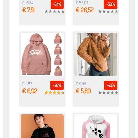
€ 16,34
€ 53,05
-54%
-50%
€ 7,51
€ 26,52
€ 11,53
€ 9,98
-40%
-43%
€ 6,92
€ 5,69