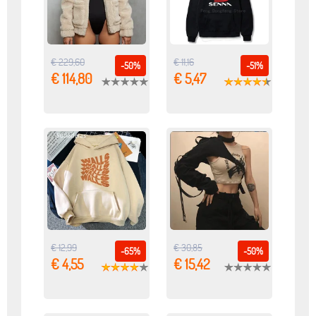
€ 229,60
€ 11,16
-50%
-51%
€ 114,80
€ 5,47
€ 12,99
€ 30,85
-65%
-50%
€ 4,55
€ 15,42