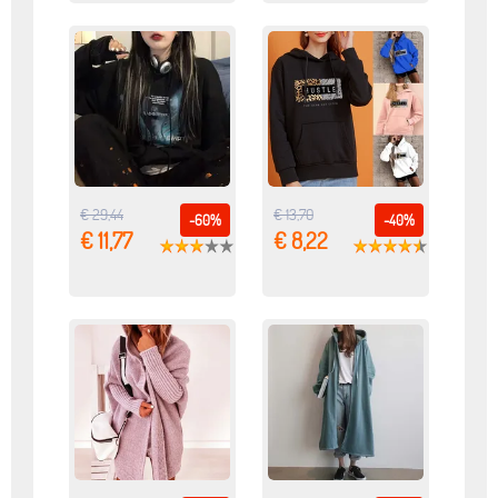
€ 29,44
€ 13,70
-60%
-40%
€ 11,77
€ 8,22