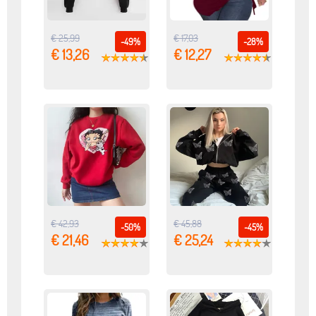
€ 25,99
€ 17,03
-49%
-28%
€ 13,26
€ 12,27
€ 42,93
€ 45,88
-50%
-45%
€ 21,46
€ 25,24