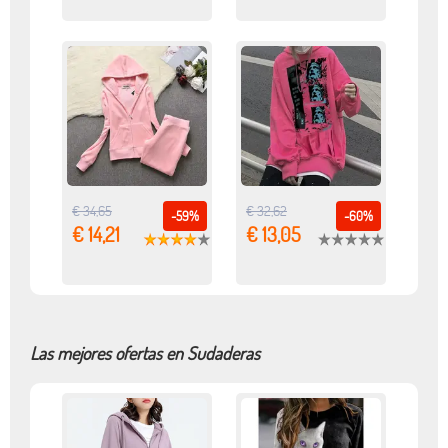
€ 34,65
€ 32,62
-59%
-60%
€ 14,21
€ 13,05
Las mejores ofertas en Sudaderas