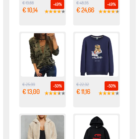
€ 19,88
€ 48,35
-49%
-49%
€ 10,14
€ 24,66
€ 25,99
€ 22,32
-50%
-50%
€ 13,00
€ 11,16