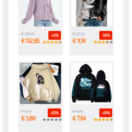
€ 263,19
€ 22,32
-42%
-50%
€ 152,65
€ 11,16
€ 14,72
€ 14,99
-60%
-49%
€ 5,89
€ 7,64