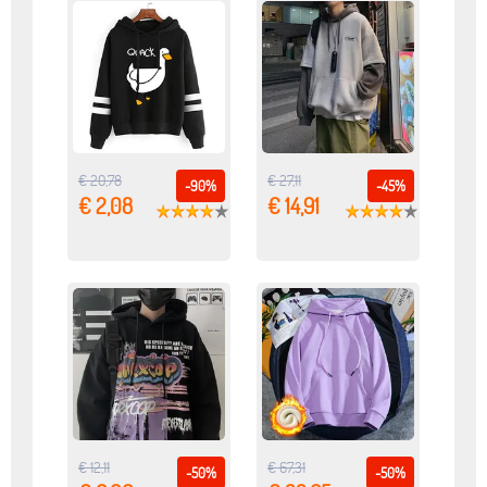
€ 20,78
€ 27,11
-90%
-45%
€ 2,08
€ 14,91
€ 12,11
€ 67,31
-50%
-50%