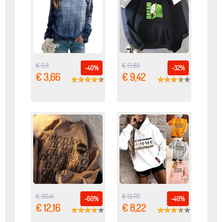
€ 6,11
€ 13,85
-40%
-32%
€ 3,66
€ 9,42
€ 30,41
€ 13,70
-60%
-40%
€ 12,16
€ 8,22