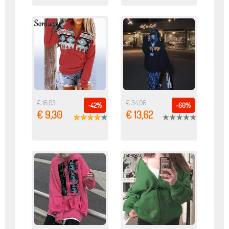
€ 16,03
€ 34,06
-42%
-60%
€ 9,30
€ 13,62