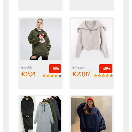
€ 31,05
€ 45,24
-51%
-49%
€ 15,21
€ 23,07