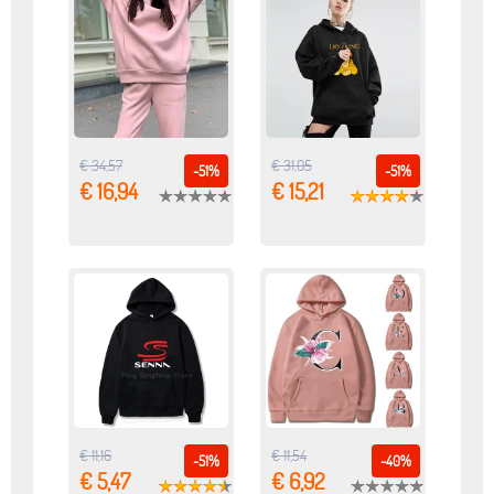
€ 34,57
€ 31,05
-51%
-51%
€ 16,94
€ 15,21
€ 11,16
€ 11,54
-51%
-40%
€ 5,47
€ 6,92