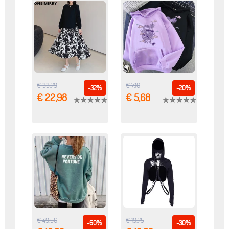
€ 33,79
€ 7,10
-32%
-20%
€ 22,98
€ 5,68
€ 49,56
€ 19,75
-60%
-30%