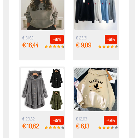
€ 31,62
€ 23,31
-48%
-61%
€ 16,44
€ 9,09
€ 20,82
€ 12,03
-49%
-49%
€ 10,62
€ 6,13