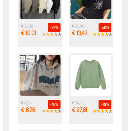
€ 30,32
€ 26,86
-67%
-50%
€ 10,01
€ 13,43
€ 11,26
€ 54,15
-40%
-49%
€ 6,76
€ 27,61