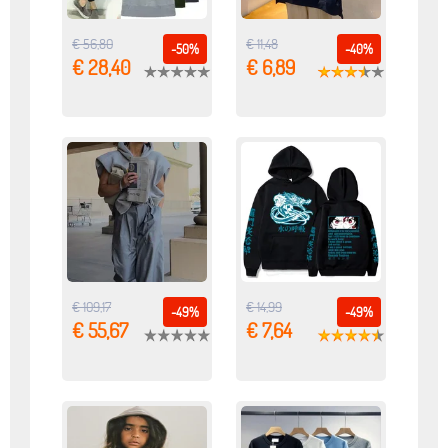
€ 56,80
€ 11,48
-50%
-40%
€ 28,40
€ 6,89
€ 109,17
€ 14,99
-49%
-49%
€ 55,67
€ 7,64