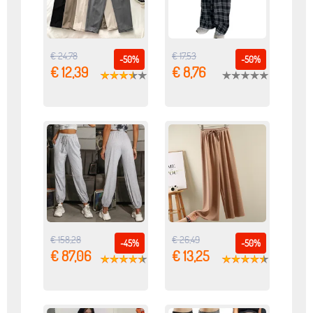
€ 24,78
€ 17,53
-50%
-50%
€ 12,39
€ 8,76
€ 158,28
€ 26,49
-45%
-50%
€ 87,06
€ 13,25