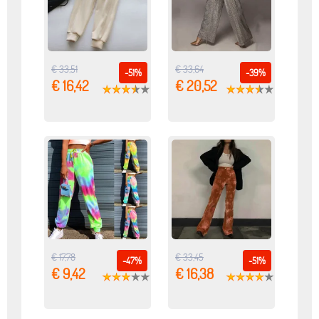
€ 33,51
€ 33,64
-51%
-39%
€ 16,42
€ 20,52
€ 17,78
€ 33,45
-47%
-51%
€ 9,42
€ 16,38