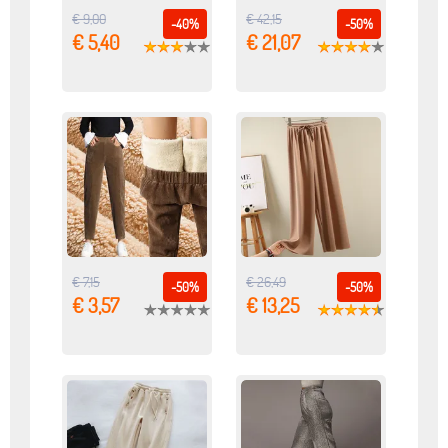
€ 9,00
€ 42,15
-40%
-50%
€ 5,40
€ 21,07
€ 7,15
€ 26,49
-50%
-50%
€ 3,57
€ 13,25