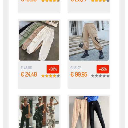
€ 48,80
€ 181,72
-50%
-45%
€ 24,40
€ 99,95