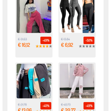
€ 31,63
€ 13,84
-49%
-50%
€ 16,12
€ 6,92
€ 21,78
€ 40,73
-40%
-49%
€ 13,06
€ 20,77