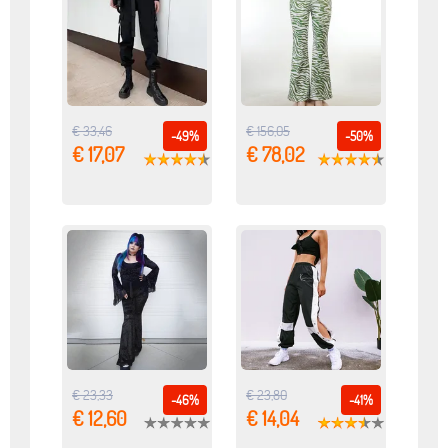
€ 33,46
€ 156,05
-49%
-50%
€ 17,07
€ 78,02
€ 23,33
€ 23,80
-46%
-41%
€ 12,60
€ 14,04