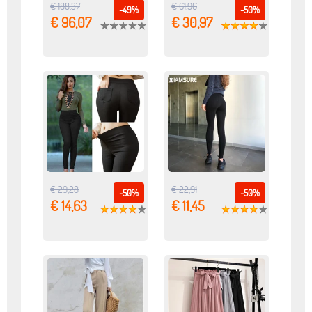
€ 188,37
€ 61,96
-49%
-50%
€ 96,07
€ 30,97
€ 29,28
€ 22,91
-50%
-50%
€ 14,63
€ 11,45