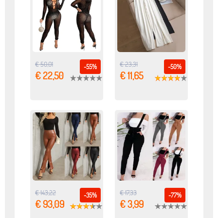
€ 50,01
€ 23,31
-55%
-50%
€ 22,50
€ 11,65
€ 143,22
€ 17,33
-35%
-77%
€ 93,09
€ 3,99