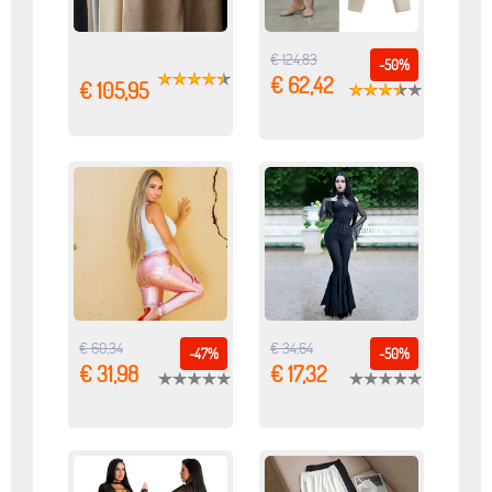
€ 124,83
-50%
€ 62,42
€ 105,95
€ 60,34
€ 34,64
-47%
-50%
€ 31,98
€ 17,32