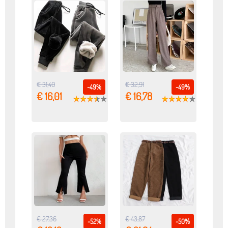
€ 31,40
€ 32,91
-49%
-49%
€ 16,01
€ 16,78
€ 27,36
€ 43,87
-52%
-50%