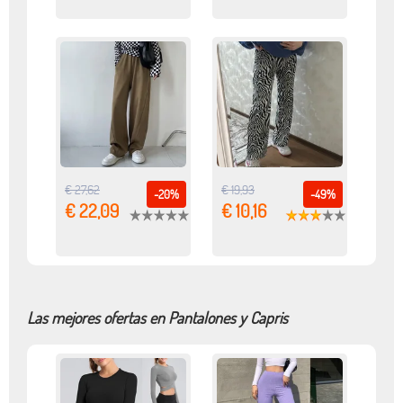
€ 27,62
€ 19,93
-20%
-49%
€ 22,09
€ 10,16
Las mejores ofertas en Pantalones y Capris