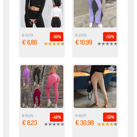
€ 13,73
€ 21,99
-50%
-50%
€ 6,86
€ 10,99
€ 15,25
€ 61,97
-46%
-50%
€ 8,23
€ 30,98