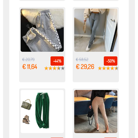
€ 20,79
€ 58,52
-44%
-50%
€ 11,64
€ 29,26