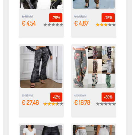
€ 18,93
€ 20,29
-76%
-76%
€ 4,54
€ 4,87
€ 31,20
€ 33,57
-12%
-50%
€ 27,46
€ 16,78