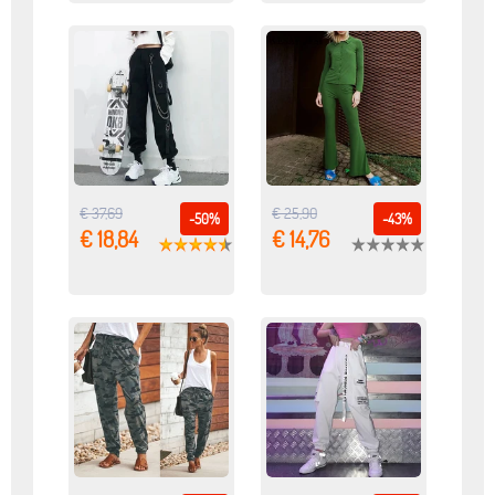
€ 37,69
€ 25,90
-50%
-43%
€ 18,84
€ 14,76