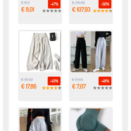
€ 15,11
€ 215,86
-47%
-50%
€ 8,01
€ 107,93
€ 35,02
€ 13,58
-49%
-48%
€ 17,86
€ 7,07