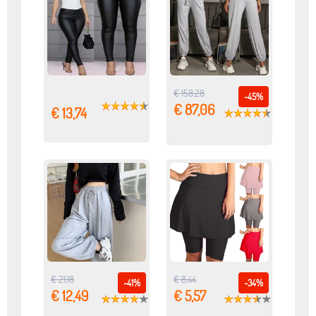
€ 158,28
-45%
€ 87,06
€ 13,74
€ 21,18
€ 8,44
-41%
-34%
€ 12,49
€ 5,57