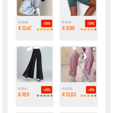
€ 30,85
€ 19,98
-50%
-50%
€ 15,42
€ 9,99
€ 35,51
€ 22,09
-49%
-41%
€ 18,11
€ 13,03