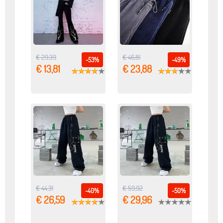
€ 29,39
€ 46,81
-53%
-49%
€ 13,81
€ 23,88
€ 44,31
€ 59,92
-40%
-50%
€ 26,59
€ 29,96