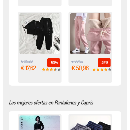
€ 35,23
€ 99,92
-50%
-49%
€ 17,62
€ 50,96
Las mejores ofertas en Pantalones y Capris