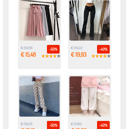
€ 30,98
€ 33,22
-50%
-40%
€ 15,48
€ 19,93
€ 36,25
€ 21,60
-50%
-40%