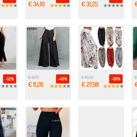
€ 34,10
€ 31,25
€
€ 18,77
€ 55,97
€
-52%
-40%
-50%
€ 11,26
€ 27,98