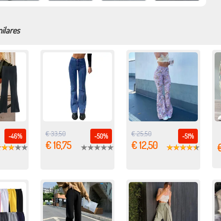
ilares
€ 33,50
€ 25,50
-46%
-50%
-51%
€ 16,75
€ 12,50