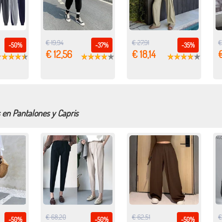
€ 19,94
€ 27,91
€
-50%
-37%
-35%
€ 12,56
€ 18,14
€
 en Pantalones y Capris
€ 68,20
€ 62,51
€
-50%
-50%
-50%