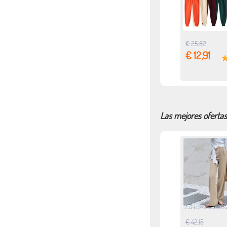
€ 25,82
€ 12,91
Las mejores ofertas
€ 42,15