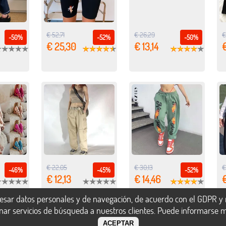
€ 52,71
€ 26,29
€
-50%
-52%
-50%
€ 25,30
€ 13,14
€ 22,05
€ 30,13
€
-46%
-45%
-52%
€ 12,13
€ 14,46
€
esar datos personales y de navegación, de acuerdo con el GDPR y n
onar servicios de búsqueda a nuestros clientes. Puede informarse 
ACEPTAR