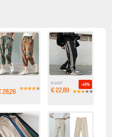
€ 44,87
-49%
€ 22,89
€ 28,26