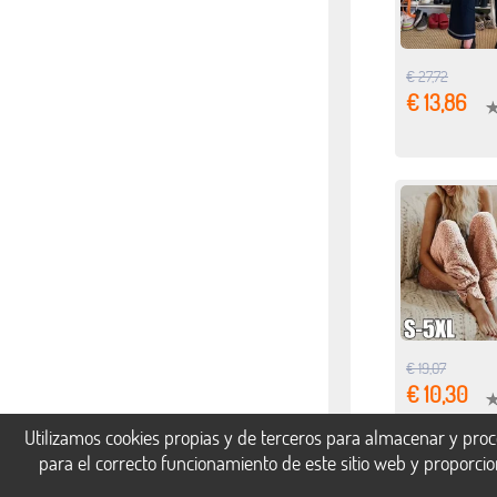
€ 27,72
€ 13,86
€ 19,07
€ 10,30
Utilizamos cookies propias y de terceros para almacenar y proc
para el correcto funcionamiento de este sitio web y proporci