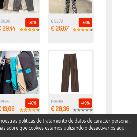
 58,88
€ 53,73
-50%
-50%
€ 29,44
€ 26,87
 21,78
€ 39,93
-40%
-49%
 13,06
€ 20,36
uestras políticas de tratamiento de datos de carácter personal,
más sobre qué cookies estamos utilizando o desactivarlos
aqui
.