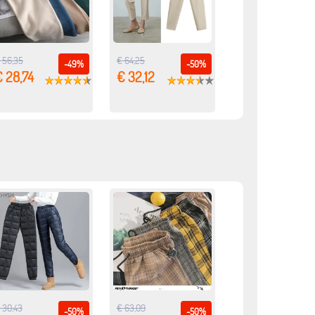
 56,35
€ 64,25
-49%
-50%
 28,74
€ 32,12
 30,43
€ 63,09
-50%
-50%