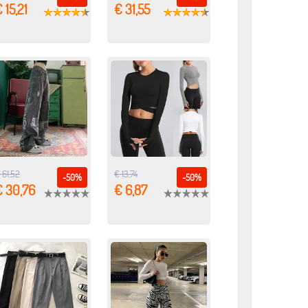
 15,21
€ 31,55
 61,52
€ 13,74
-50%
-50%
€ 30,76
€ 6,87