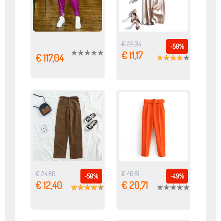
€ 22,34
-50%
€ 11,17
€ 117,04
€ 24,80
€ 40,61
-50%
-49%
€ 12,40
€ 20,71