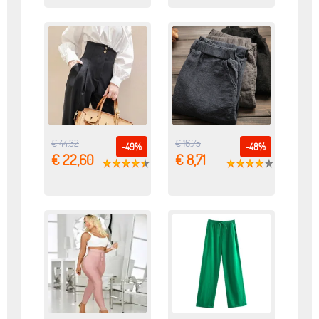
€ 44,32
€ 16,75
-49%
-48%
€ 22,60
€ 8,71