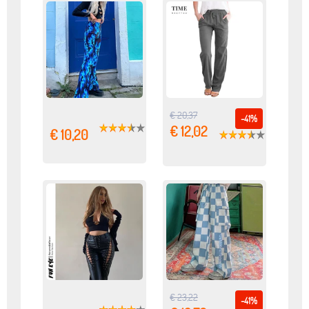
€ 20,37
-41%
€ 12,02
€ 10,20
€ 23,22
-41%