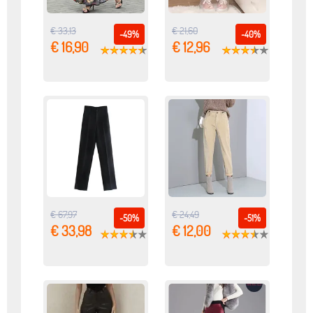
€ 33,13
€ 21,60
-49%
-40%
€ 16,90
€ 12,96
€ 67,97
€ 24,49
-50%
-51%
€ 33,98
€ 12,00