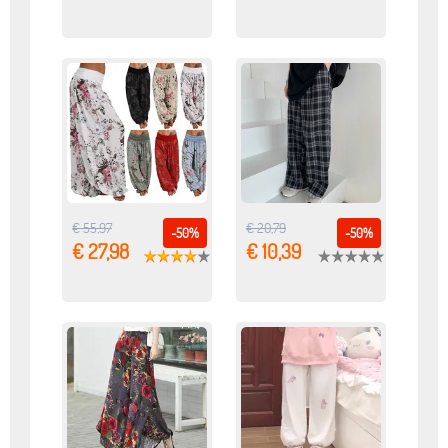
€ 55,97
€ 20,79
-50%
-50%
€ 27,98
€ 10,39