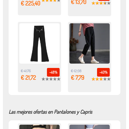
€ 13,70
€ 225,40
€ 41,76
€ 12,98
-48%
-40%
€ 21,72
€ 7,79
Las mejores ofertas en Pantalones y Capris