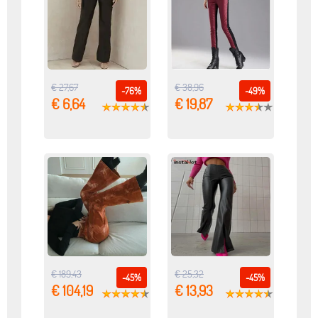
€ 27,67
€ 38,96
-76%
-49%
€ 6,64
€ 19,87
€ 189,43
€ 25,32
-45%
-45%
€ 104,19
€ 13,93