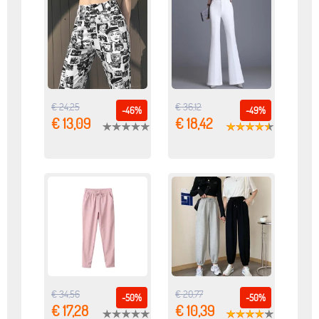
€ 24,25
€ 36,12
-46%
-49%
€ 13,09
€ 18,42
€ 34,56
€ 20,77
-50%
-50%
€ 17,28
€ 10,39