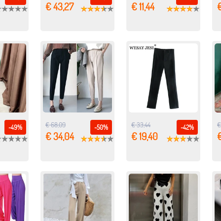
€ 43,27
€ 11,44
€ 68,09
€ 33,44
€
-49%
-50%
-42%
€ 34,04
€ 19,40
€