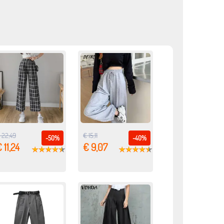
 22,49
€ 15,11
-50%
-40%
 11,24
€ 9,07