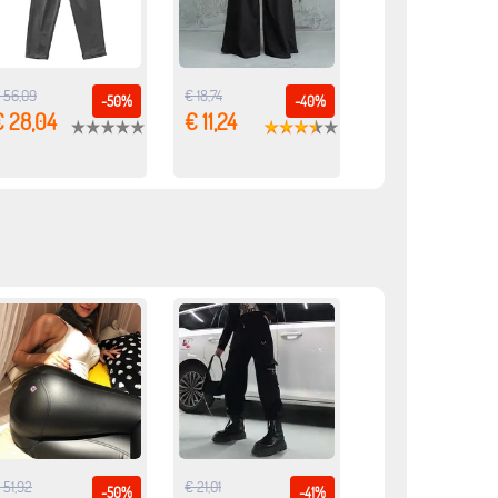
 56,09
€ 18,74
-50%
-40%
€ 28,04
€ 11,24
 51,92
€ 21,01
-50%
-41%