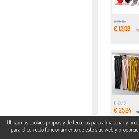
€ 25,97
€ 12,98
€ 49,49
€ 25,24
Utilizamos cookies propias y de terceros para almacenar y proc
para el correcto funcionamiento de este sitio web y proporci