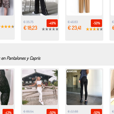
€ 35,75
€ 46,83
€
-49%
-50%
€ 18,23
€ 23,41
 en Pantalones y Capris
€ 86,54
€ 22,88
€
-43%
-50%
-50%