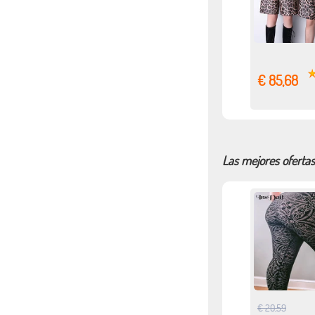
€ 85,68
Las mejores ofertas
€ 20,59