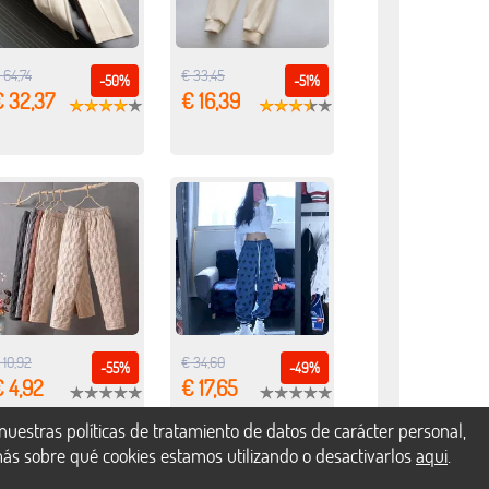
 64,74
€ 33,45
-50%
-51%
€ 32,37
€ 16,39
 10,92
€ 34,60
-55%
-49%
 4,92
€ 17,65
uestras políticas de tratamiento de datos de carácter personal,
más sobre qué cookies estamos utilizando o desactivarlos
aqui
.