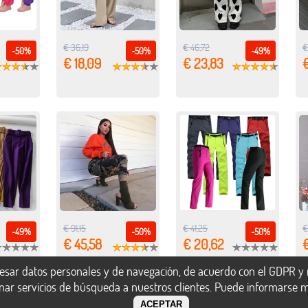
€ 36,19
€ 46,72
€
-50%
-50%
-49%
€ 18,09
€ 23,83
€ 91,15
€ 41,25
€
-49%
-50%
-50%
€ 45,58
€ 20,62
€
esar datos personales y de navegación, de acuerdo con el GDPR y n
onar servicios de búsqueda a nuestros clientes. Puede informarse 
ACEPTAR