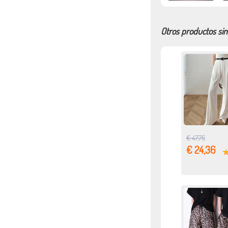
Otros productos sim
€ 47,76
€ 24,36