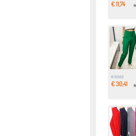
€ 11,74
€ 59,63
€ 30,41