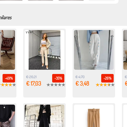
ilares
€ 26,21
€ 4,70
€
-49%
-35%
-26%
€ 17,03
€ 3,48
€