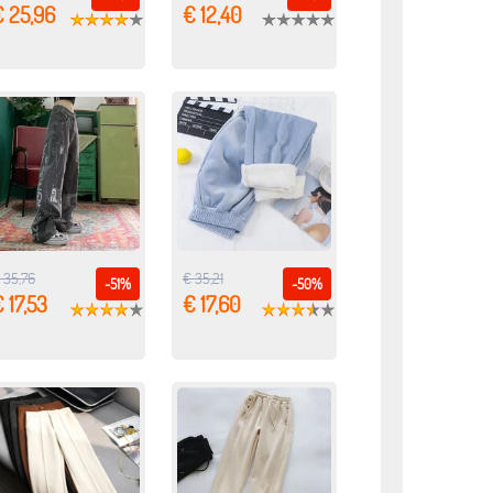
€ 25,96
€ 12,40
 35,76
€ 35,21
-51%
-50%
 17,53
€ 17,60