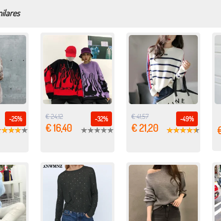
ilares
€ 24,12
€ 41,57
-25%
-32%
-49%
€ 16,40
€ 21,20
€