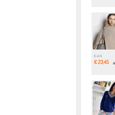
€ 41,15
€ 23,45