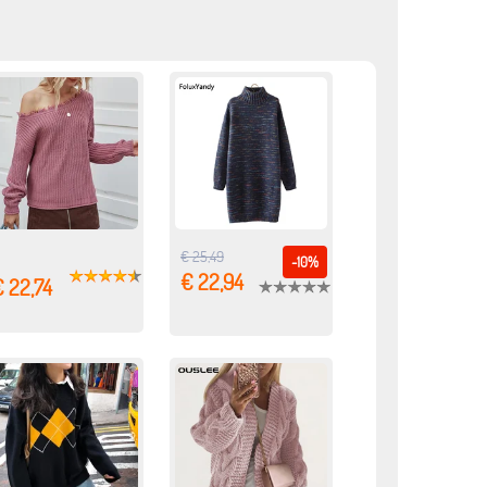
€ 25,49
-10%
€ 22,94
 22,74