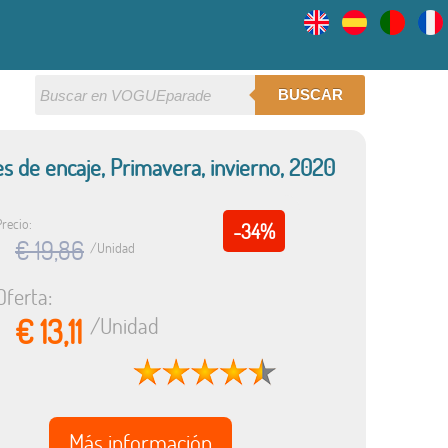
BUSCAR
es de encaje, Primavera, invierno, 2020
Precio:
-34%
€ 19,86
/Unidad
Oferta:
€ 13,11
/Unidad
Más información