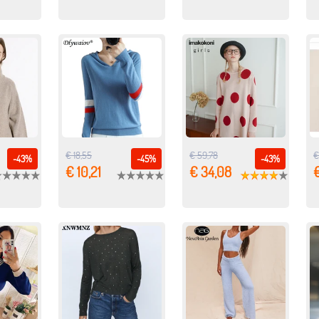
€ 18,55
€ 59,78
€
-43%
-45%
-43%
€ 10,21
€ 34,08
€