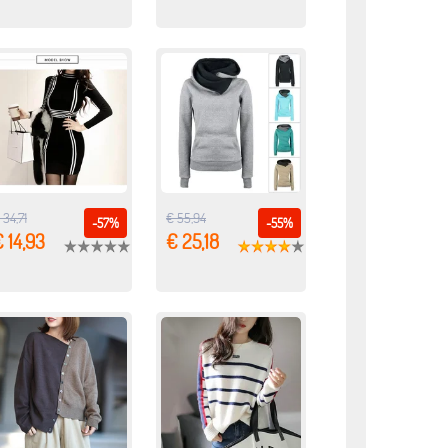
 34,71
€ 55,94
-57%
-55%
 14,93
€ 25,18