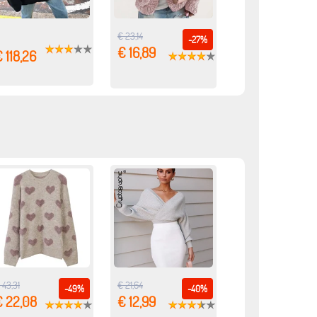
€ 23,14
-27%
€ 16,89
 118,26
 43,31
€ 21,64
-49%
-40%
€ 22,08
€ 12,99