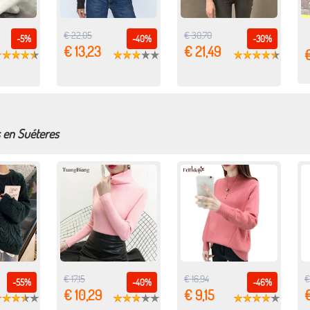
€ 22,05
€ 30,70
-5%
-40%
-30%
€ 13,23
€ 21,49
€
s en Suéteres
€ 17,15
€ 16,94
€
-55%
-40%
-46%
€ 10,29
€ 9,15