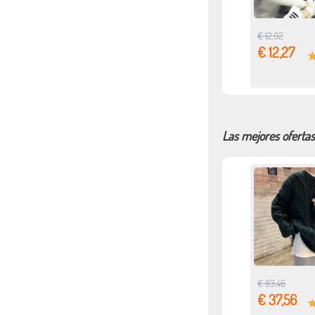
€ 12,92
€ 12,27
Las mejores oferta
€ 83,46
€ 37,56