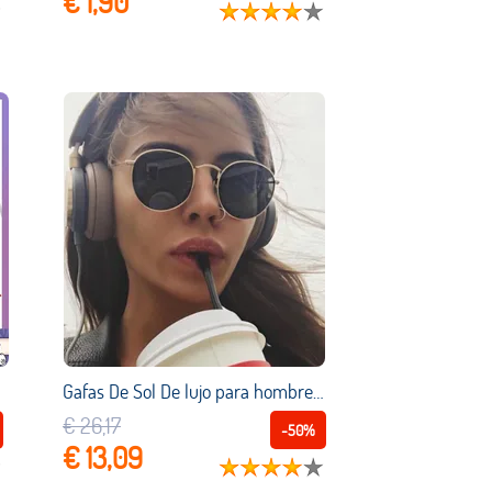
€ 1,90
Gafas De Sol De lujo para hombre y mujer, lentes De Sol redondas clásicas con espejo, De marca De diseñador, Estilo vintage, UV400, 2021, novedad De 2021
€ 26,17
-50%
€ 13,09