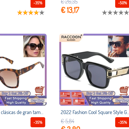
€ 26,35
-35%
-50%
€ 13,17
Gafas de sol clásicas de gran tamaño a la moda para mujer, gafas de sol con remaches Vintage para hombre, gafas de compras, espejo Retro, sombras Uv400 lentes niña vasos Venta al por mayor Sun Glasses Sunglasses Dropsh
2022 Fashion Cool Square Style Grandmaster Two Gradient Gafas Sol Hombres Vintage Classic Brand Design Gafas Sol Sombras Gafas Lentes Mujer Niña V
€ 5,84
-35%
-35%