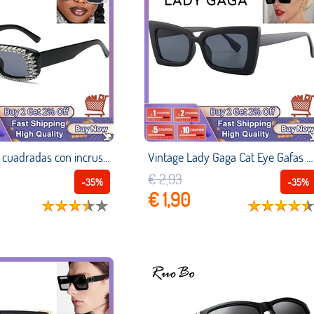
Gafas de sol cuadradas con incrustaciones de diamantes de cristal para mujer, diseño de marca de lujo, gafas de sol rectangulares Vintage, gafas brillantes con diamantes de imitación para fiestas lentes hombre niña vas
Vintage Lady Gaga Cat Eye Gafas de sol Moda de lujo Diseñador de la marca Leopard Cateye Gafas de sol Retro Trendy Classic Women Eyewear lentes mujer hombre niña vasos Venta al por mayor Sun Glasses Sunglasses Dropship
€ 2,93
-35%
-35%
€ 1,90