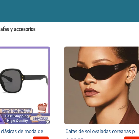
afas y accesorios
Gafas de sol clásicas de moda de gran tamaño 2022 para mujer, gafas de remache Vintage para hombre, gafas de compras de Street Beat, gafas de espejo Retro Uv400 lentes niña vasos Venta al por mayor Sun Glasses Sunglass
Gafas de sol ovaladas coreanas para hombre y mujer, lentes de diseñador de marca de lujo, a la moda, novedad de 2021