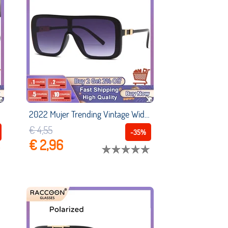
2022 Mujer Trending Vintage Wide Groovy Plástico Gafas Sol Hombres Gafas Sol Clásicas Gran Tamaño Unisex Gafas Montura Grande Sombras Lentes Niña Vasos Venta Por Mayor Sun Glasses Sunglasses Dropshipp
€ 4,55
-35%
€ 2,96