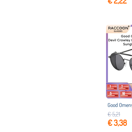
€ 2,22
€ 5,21
€ 3,38