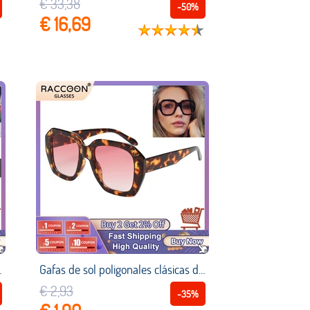
€ 33,38
-50%
€ 16,69
asos Venta Por Mayor Sun Glasses Sunglasses Dropshipping Wholes
Gafas de sol poligonales clásicas de moda de gran tamaño para mujer, gafas de sol con montura grande Vintage, gafas de sol para hombre, espejo de compras, sombras Retro lentes niña vasos Venta al por mayor Sun Glasses
€ 2,93
-35%