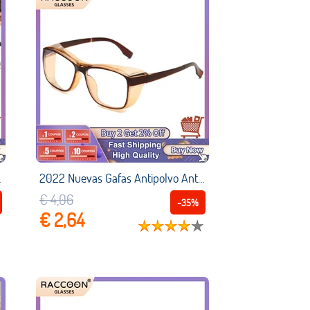
iña Vasos Venta Por Mayor Sun Glasses Sun
2022 Nuevas Gafas Antipolvo Anti polen Para Alergias, Protección Lateral, Gafas Transparentes Con Luz Azul, Protección Ocular, Gafas Ópticas Lentes Sol Mujer Hombre Niña Vasos Venta Por Mayor Vintage Sun Glasses
€ 4,06
-35%
€ 2,64