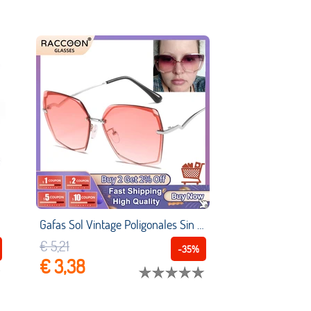
Gafas Sol Vintage Poligonales Sin Montura Corte Para Mujer 2022 Nueva Moda Polygon Ocean Gradient Lens Gafas Sol Femeninas Sombras Uv400 Lentes Hombre Niña Vasos Venta Por Mayor Sun Glasses Sunglasses Drops
€ 5,21
-35%
€ 3,38