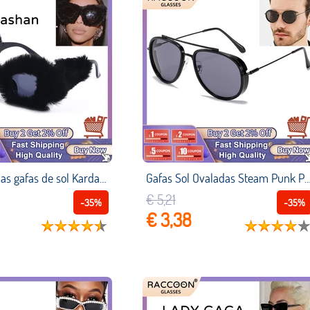
2022 mullidas gafas de sol Kardashan de ojo de gato para mujer, gafas de sol de terciopelo de piel suave punk, gafas de sol sexis hechas a mano a la moda para mujer, sombras Uv400 lentes hombre niña vasos Venta al por
Gafas Sol Ovaladas Steam Punk Para Hombre, Vintage, Retro, Clásico, Con Montura Metálica, Gafas Sol Para Mujer, Diseño Marca, Gafas Piloto, Sombras Uv400 Lentes N
€ 5,21
-35%
-35%
€ 3,38