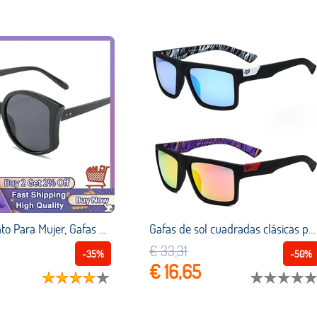
Gafas Sol Gato Para Mujer, Gafas Sol Gran Tamaño Para Hombre, Montura Transparente Degradada, Gafas Sol Retro Grandes Vintage, Gafas Para Mujer Lentes Niña Vasos Venta Por Mayor Sun Glasses Sunglasses
Gafas de sol cuadradas clásicas para hombre y mujer, lentes de sol cuadradas clásicas de gran tamaño para deportes, viajes, pesca al aire libre, coloridas, Uv400, 2021
€ 33,31
-35%
-50%
€ 16,65