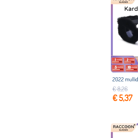
€ 8,26
€ 5,37