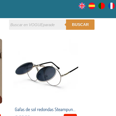
BUSCAR
Gafas de sol redondas Steampunk para hombre y mujer, lentes de sol circulares de doble lente con tapa de Metal, Estilo Vintage, 2021