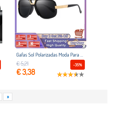
Gafas Sol Polarizadas Moda Para Hombre 2020, Gafas Sol Conducción Marca Retro, Gafas Piloto Metal Con Parte Superior Plana Alta Calidad, Sombras UV400 Lentes Mujer Niña Vasos Venta Por Mayor
€ 5,21
-35%
€ 3,38
»