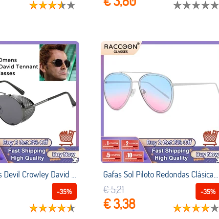
€ 3,80
Good Omens Devil Crowley David Tennant Gafas Sol Marco Retro Vintage Metal Redondo Punk Gafas Hombres Cosplay Accesorios Gafas Mujeres Lentes Niña Vasos Venta Por Mayor Sun Glasses Sunglasses Dropshipping Wholesa
Gafas Sol Piloto Redondas Clásicas Vintage Para Mujer Y Hombre, Lente Cristal, Gradiente, Espejo, Protección Uv400, Gafas Alta Calidad Lentes Niña Vasos Venta Por Mayor Sun Glasses Sunglasses Dropshippin
€ 5,21
-35%
-35%
€ 3,38