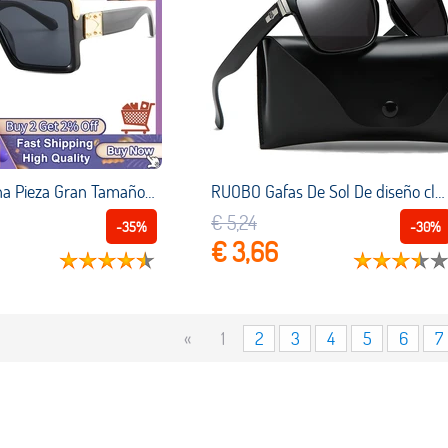
Gafas Sol Una Pieza Gran Tamaño Vintage 2022 Para Mujer, Gafas Sol Cuadradas Diseñador Marca Lujo, Gafas Retro Millonario Para Mujer, Uv400 Lentes Hombre Niña Vasos Venta Por Mayor Sun Glasses S
RUOBO Gafas De Sol De diseño clásico para hombre, lentes De Sol polarizadas para conducir, pescar, deporte, TR90, UV400
€ 5,24
-35%
-30%
€ 3,66
«
1
2
3
4
5
6
7