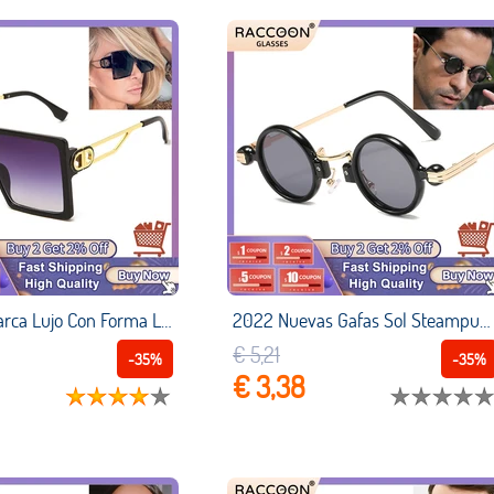
Gafas Sol Marca Lujo Con Forma Letra D Cuadrada Con Marco Metal Gran Tamaño Para Mujer Lentes Hombre Niña Vasos Venta Por Mayor Vintage Sun Glasses Sunglasses Dropshipping Wholesale
2022 Nuevas Gafas Sol Steampunk Vintage A Moda Con Montura Pequeña Redonda Individualidad Street Rock Hip Hop Gafas Sol Para Hombres Y Mujeres Lentes Niña Vasos Venta Por Mayor Sun Glasses Sunglasses Dropsh
€ 5,21
-35%
-35%
€ 3,38