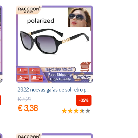
2022 nuevas gafas de sol retro polarizadas para mujer, gafas de sol de tiro callejero para mujer, gafas de sol clásicas de todo fósforo, protección Uv400 lentes hombre niña vasos Venta al por mayor Vintage Sun Glasses
€ 5,21
-35%
€ 3,38