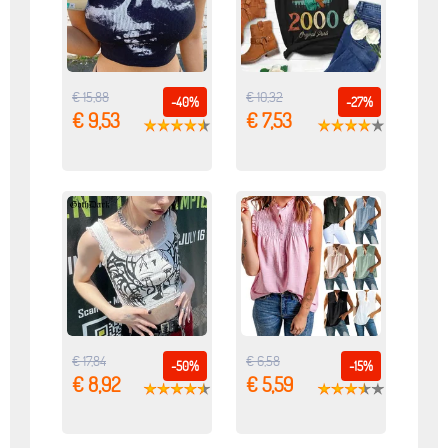
€ 15,88
€ 10,32
-40%
-27%
€ 9,53
€ 7,53
€ 17,84
€ 6,58
-50%
-15%
€ 8,92
€ 5,59