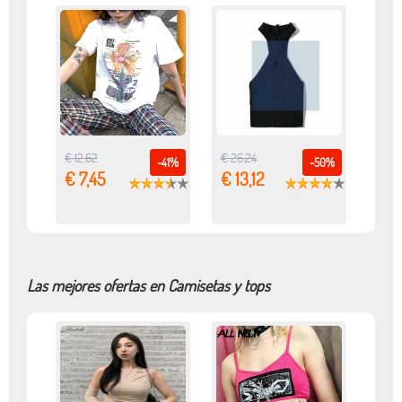
€ 12,62
€ 26,24
-41%
-50%
€ 7,45
€ 13,12
Las mejores ofertas en Camisetas y tops