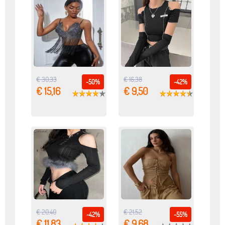
€ 30,33
€ 16,38
-50%
-42%
€ 15,16
€ 9,50
€ 20,40
€ 21,52
-42%
-55%
€ 11,83
€ 9,68