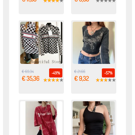
€ 69,34
€ 21,66
-49%
-57%
€ 35,36
€ 9,32