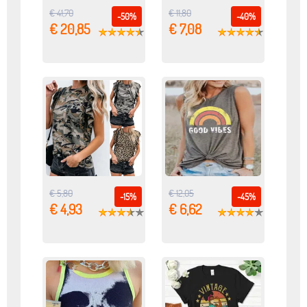
€ 41,70
€ 11,80
-50%
-40%
€ 20,85
€ 7,08
€ 5,80
€ 12,05
-15%
-45%
€ 4,93
€ 6,62