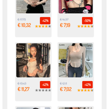
€ 17,79
€ 14,37
-42%
-50%
€ 10,32
€ 7,19
€ 19,43
€ 12,11
-42%
-42%
€ 11,27
€ 7,02