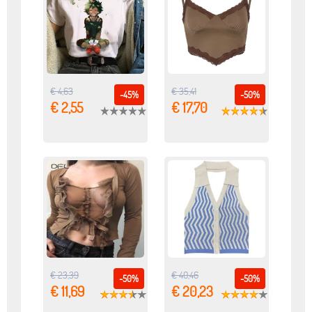
€ 4,63
€ 35,41
-45%
-50%
€ 2,55
€ 17,70
€ 23,39
€ 40,46
-50%
-50%
€ 11,69
€ 20,23