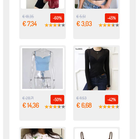
€ 18,35
€ 5,51
-60%
-45%
€ 7,34
€ 3,03
€ 28,71
€ 11,53
-50%
-42%
€ 14,36
€ 6,68