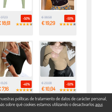
 37,23
€ 38,58
-50%
-50%
 18,61
€ 19,29
 13,26
€ 20,08
-46%
-50%
 7,16
€ 10,04
uestras políticas de tratamiento de datos de carácter personal,
más sobre qué cookies estamos utilizando o desactivarlos
aqui
.