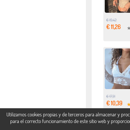
€ 19,42
€ 11,26
€ 17,31
€ 10,39
Utilizamos cookies propias y de terceros para almacenar y proc
para el correcto funcionamiento de este sitio web y proporci