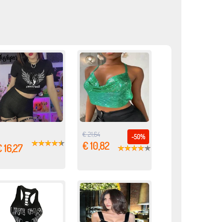
€ 21,64
-50%
€ 10,82
 16,27