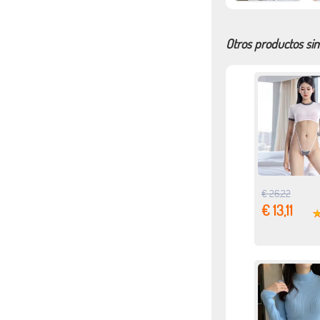
Otros productos sim
€ 26,22
€ 13,11