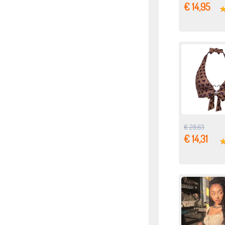
€ 14,95
€ 28,63
€ 14,31