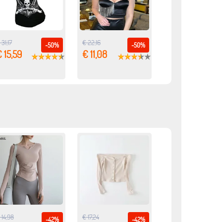
 31,17
€ 22,16
-50%
-50%
 15,59
€ 11,08
 14,98
€ 17,24
-42%
-42%