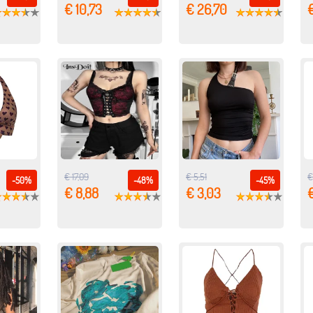
€ 10,73
€ 26,70
€ 17,09
€ 5,51
€
-50%
-48%
-45%
€ 8,88
€ 3,03
€