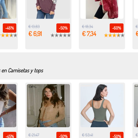
€ 13,83
€ 18,34
€
-46%
-50%
-60%
€ 6,91
€ 7,34
€
s en Camisetas y tops
€ 21,47
€ 53,41
€
-45%
-50%
-50%