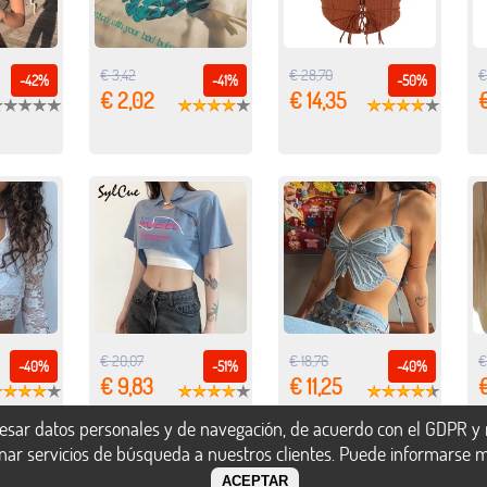
€ 3,42
€ 28,70
€
-42%
-41%
-50%
€ 2,02
€ 14,35
€
€ 20,07
€ 18,76
€
-40%
-51%
-40%
€ 9,83
€ 11,25
€
esar datos personales y de navegación, de acuerdo con el GDPR y n
onar servicios de búsqueda a nuestros clientes. Puede informarse 
ACEPTAR