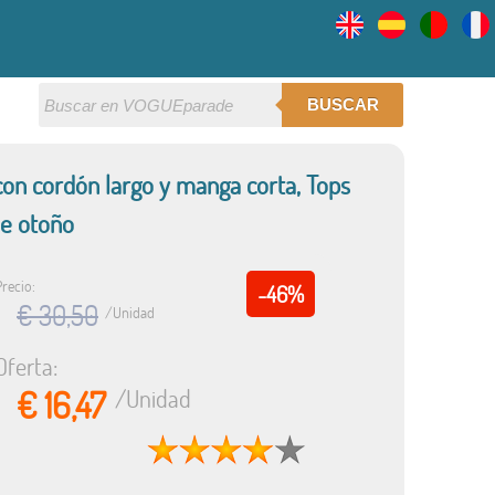
BUSCAR
con cordón largo y manga corta, Tops
de otoño
Precio:
-46%
€ 30,50
/Unidad
Oferta:
€ 16,47
/Unidad