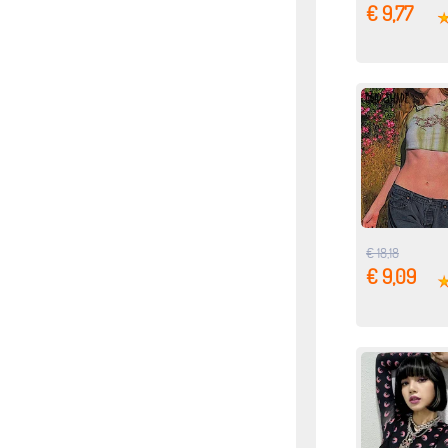
€ 9,77
€ 18,18
€ 9,09