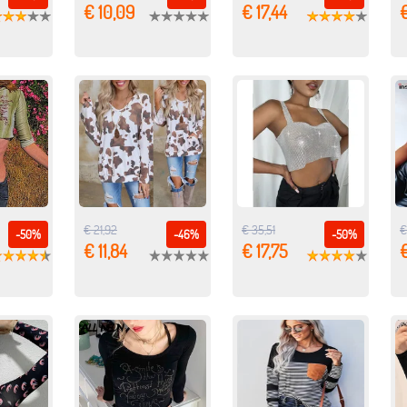
€ 10,09
€ 17,44
€
€ 21,92
€ 35,51
€
-50%
-46%
-50%
€ 11,84
€ 17,75
€