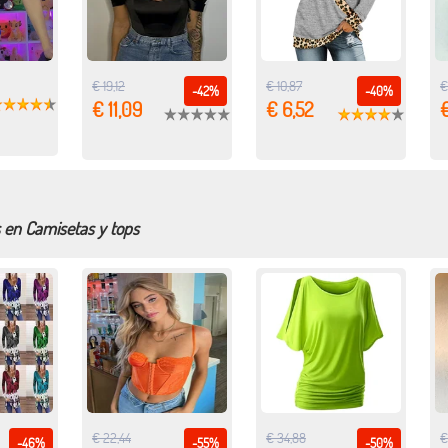
€ 19,12
€ 10,87
€
-42%
-40%
€ 11,09
€ 6,52
€
s en Camisetas y tops
€ 22,44
€ 34,88
€
-46%
-55%
-50%