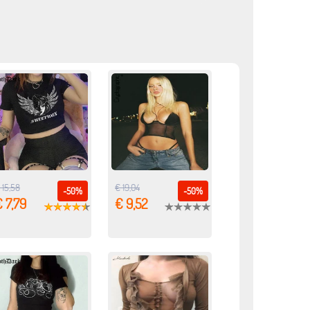
 15,58
€ 19,04
-50%
-50%
 7,79
€ 9,52