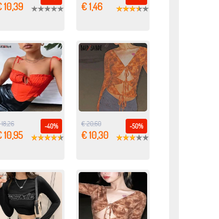
 10,39
€ 1,46
 18,26
€ 20,60
-40%
-50%
 10,95
€ 10,30