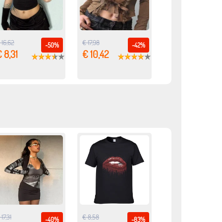
 16,62
€ 17,98
-50%
-42%
 8,31
€ 10,42
 17,31
€ 8,58
-40%
-83%