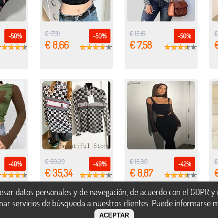
€ 17,31
€ 15,16
€
-50%
-50%
-50%
€ 8,66
€ 7,58
€
€ 69,29
€ 15,30
€
-40%
-49%
-42%
€ 35,34
€ 8,87
€
esar datos personales y de navegación, de acuerdo con el GDPR y n
onar servicios de búsqueda a nuestros clientes. Puede informarse 
ACEPTAR