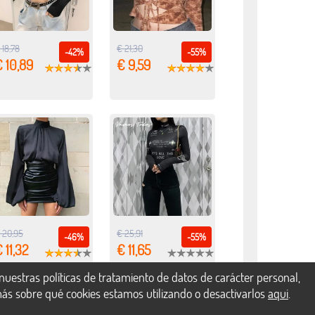
 18,78
€ 21,30
-42%
-55%
 10,89
€ 9,59
 20,95
€ 25,91
-46%
-55%
 11,32
€ 11,65
uestras políticas de tratamiento de datos de carácter personal,
más sobre qué cookies estamos utilizando o desactivarlos
aqui
.