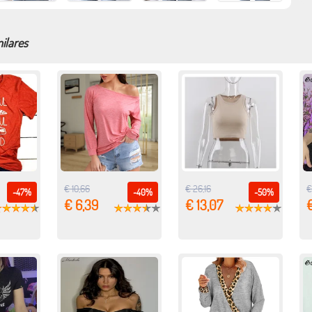
ilares
€ 10,66
€ 26,16
€
-47%
-40%
-50%
€ 6,39
€ 13,07
€