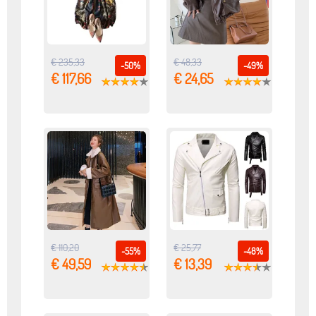
€ 235,33
€ 48,33
-50%
-49%
€ 117,66
€ 24,65
€ 110,20
€ 25,77
-55%
-48%
€ 49,59
€ 13,39