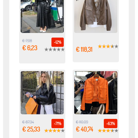
€ 7,08
-12%
€ 6,23
€ 118,31
€ 87,34
€ 110,09
-71%
-63%
€ 25,33
€ 40,74