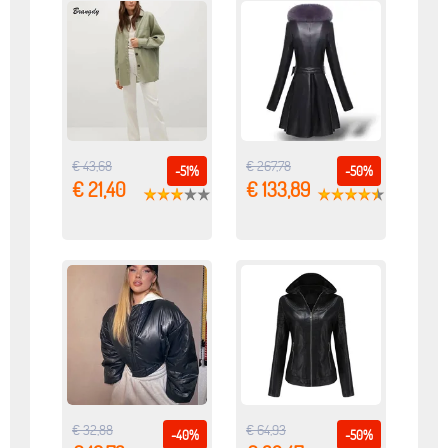
€ 43,68
€ 267,78
-51%
-50%
€ 21,40
€ 133,89
€ 32,88
€ 64,93
-40%
-50%