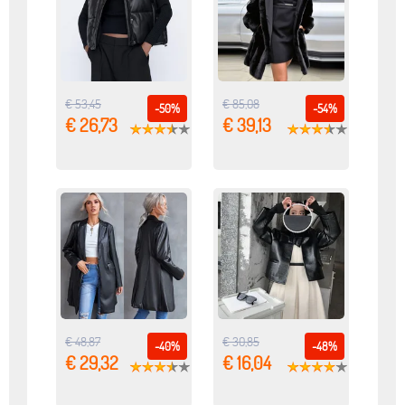
€ 53,45
€ 85,08
-50%
-54%
€ 26,73
€ 39,13
€ 48,87
€ 30,85
-40%
-48%
€ 29,32
€ 16,04