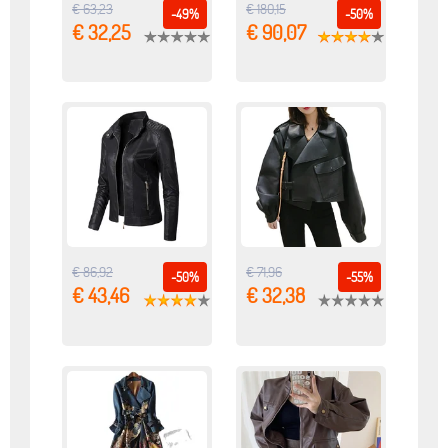
€ 63,23
€ 180,15
-49%
-50%
€ 32,25
€ 90,07
€ 86,92
€ 71,96
-50%
-55%
€ 43,46
€ 32,38