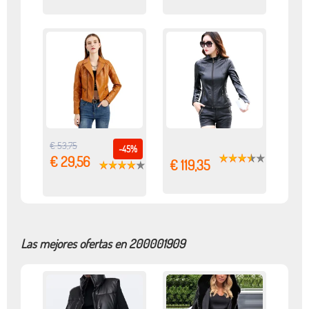
€ 53,75
-45%
€ 29,56
€ 119,35
Las mejores ofertas en 200001909