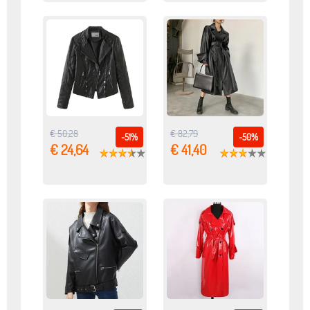
€ 50,28
€ 82,79
-51%
-50%
€ 24,64
€ 41,40