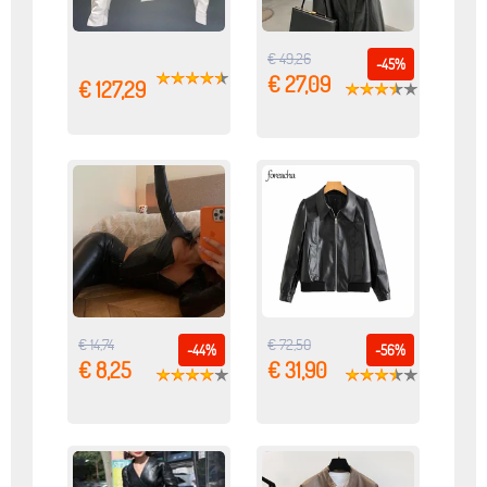
€ 49,26
-45%
€ 27,09
€ 127,29
€ 14,74
€ 72,50
-44%
-56%
€ 8,25
€ 31,90