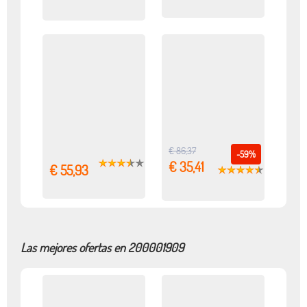
€ 86,37
-59%
€ 35,41
€ 55,93
Las mejores ofertas en 200001909