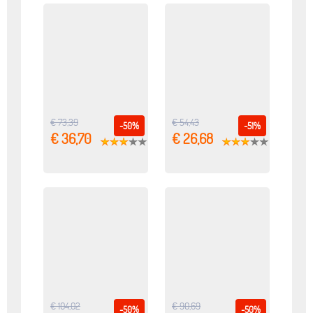
€ 73,39
€ 54,43
-50%
-51%
€ 36,70
€ 26,68
€ 104,02
€ 90,69
-50%
-50%