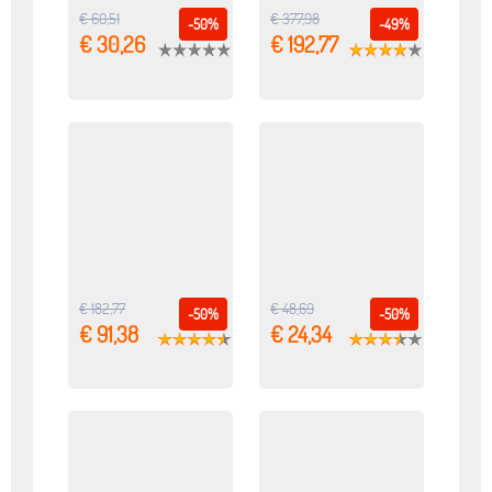
€ 60,51
€ 377,98
-50%
-49%
€ 30,26
€ 192,77
€ 182,77
€ 48,69
-50%
-50%
€ 91,38
€ 24,34