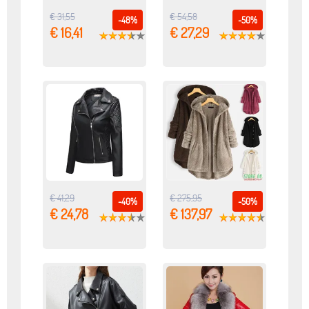
€ 31,55
€ 54,58
-48%
-50%
€ 16,41
€ 27,29
€ 41,29
€ 275,95
-40%
-50%
€ 24,78
€ 137,97