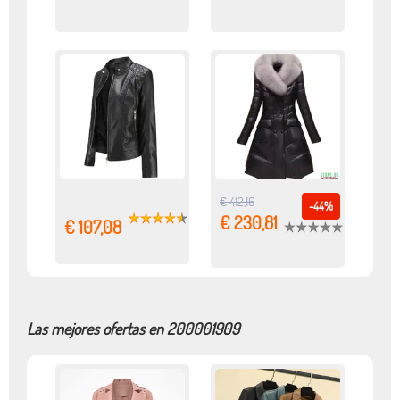
€ 412,16
-44%
€ 230,81
€ 107,08
Las mejores ofertas en 200001909