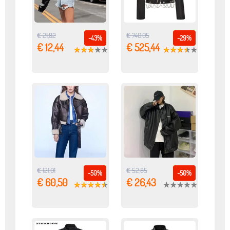
€ 21,82
€ 740,05
-43%
-29%
€ 12,44
€ 525,44
€ 121,01
€ 52,85
-50%
-50%
€ 60,50
€ 26,43