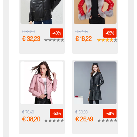
€ 63,20
€ 52,05
-49%
-65%
€ 32,23
€ 18,22
€ 76,40
€ 50,93
-50%
-48%
€ 38,20
€ 26,49