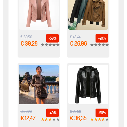
€ 60,56
€ 43,44
-50%
-40%
€ 30,28
€ 26,06
€ 20,78
€ 72,69
-40%
-50%
€ 12,47
€ 36,35