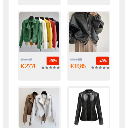
€ 55,42
€ 28,08
-50%
-40%
€ 27,71
€ 16,85