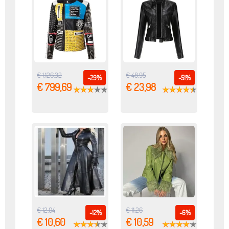
€ 1.126,32
€ 48,95
-29%
-51%
€ 799,69
€ 23,98
€ 12,04
€ 11,26
-12%
-6%
€ 10,60
€ 10,59