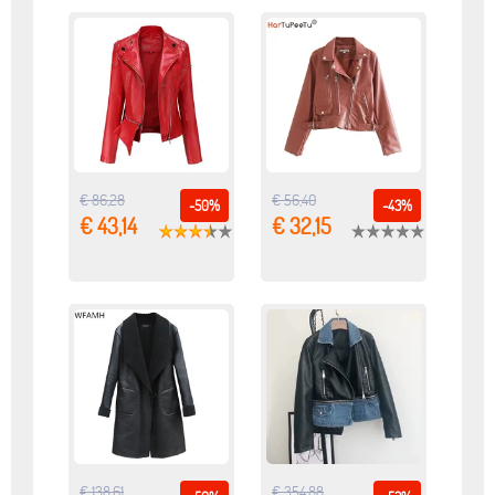
€ 86,28
€ 56,40
-50%
-43%
€ 43,14
€ 32,15
€ 138,61
€ 354,88