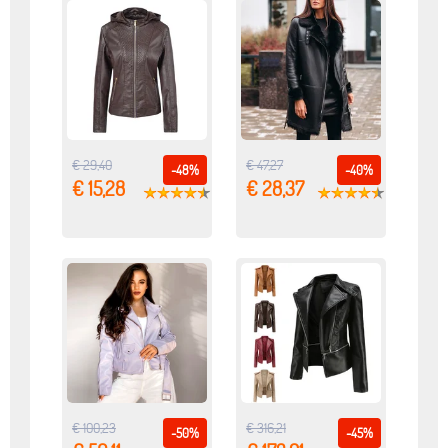
€ 29,40
€ 47,27
-48%
-40%
€ 15,28
€ 28,37
€ 100,23
€ 316,21
-50%
-45%