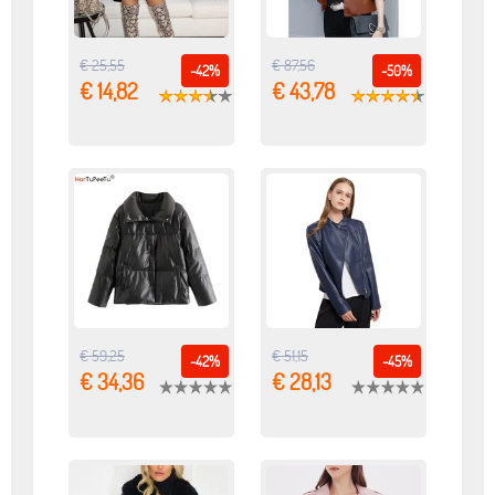
€ 25,55
€ 87,56
-42%
-50%
€ 14,82
€ 43,78
€ 59,25
€ 51,15
-42%
-45%
€ 34,36
€ 28,13