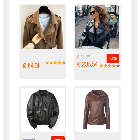
€ 341,35
-31%
€ 235,54
€ 114,91
€ 45,08