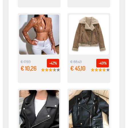
€ 17,69
€ 88,43
-42%
-49%
€ 10,26
€ 45,10