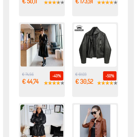
€ 50,11
€ 173,91
€ 74,56
€ 61,03
-40%
-50%
€ 44,74
€ 30,52