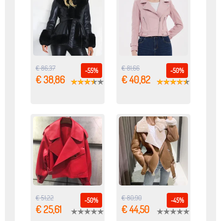
€ 86,37
€ 81,66
-55%
-50%
€ 38,86
€ 40,82
€ 51,22
€ 80,90
-50%
-45%
€ 25,61
€ 44,50