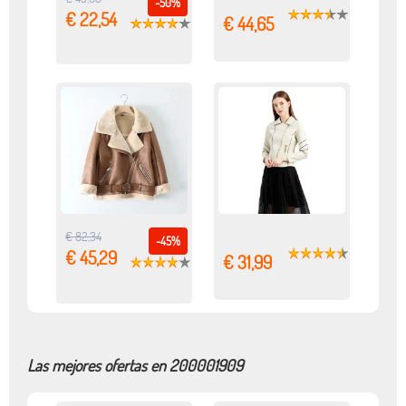
-50%
€ 22,54
€ 44,65
€ 82,34
-45%
€ 45,29
€ 31,99
Las mejores ofertas en 200001909