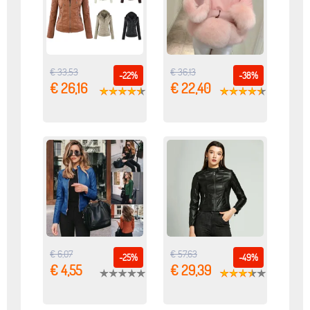
€ 33,53
€ 36,13
-22%
-38%
€ 26,16
€ 22,40
€ 6,07
€ 57,63
-25%
-49%
€ 4,55
€ 29,39