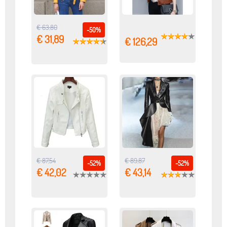
€ 63,80
-50%
€ 31,89
€ 126,29
€ 87,54
€ 89,87
-52%
-52%
€ 42,02
€ 43,14