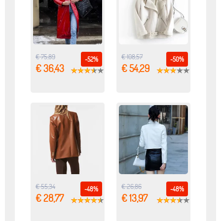
€ 75,89
€ 108,57
-52%
-50%
€ 36,43
€ 54,29
€ 55,34
€ 26,86
-48%
-48%
€ 28,77
€ 13,97