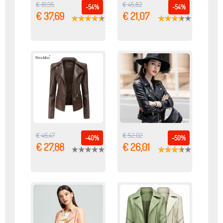
€ 81,95
€ 45,82
-54%
-54%
€ 37,69
€ 21,07
€ 46,47
€ 52,02
-40%
-50%
€ 27,88
€ 26,01