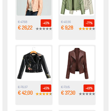
€ 47,68
€ 40,36
-45%
-77%
€ 26,22
€ 9,28
€ 76,37
€ 73,15
-45%
-49%
€ 42,00
€ 37,30