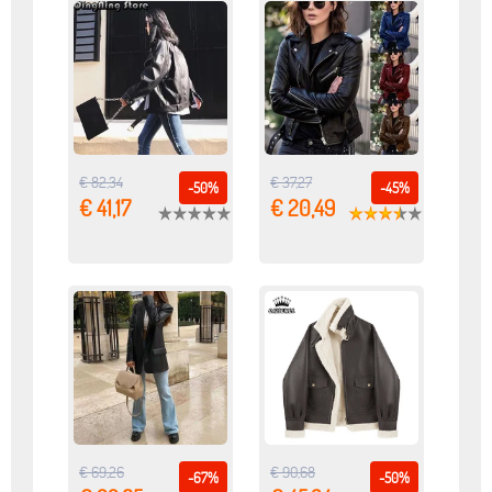
€ 82,34
€ 37,27
-50%
-45%
€ 41,17
€ 20,49
€ 69,26
€ 90,68
-67%
-50%