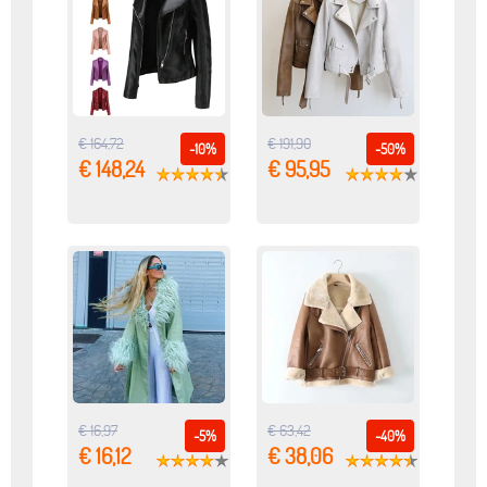
€ 164,72
€ 191,90
-10%
-50%
€ 148,24
€ 95,95
€ 16,97
€ 63,42
-5%
-40%
€ 16,12
€ 38,06