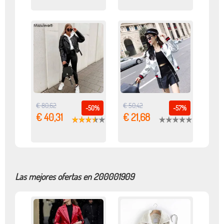
€ 80,62
€ 50,42
-50%
-57%
€ 40,31
€ 21,68
Las mejores ofertas en 200001909