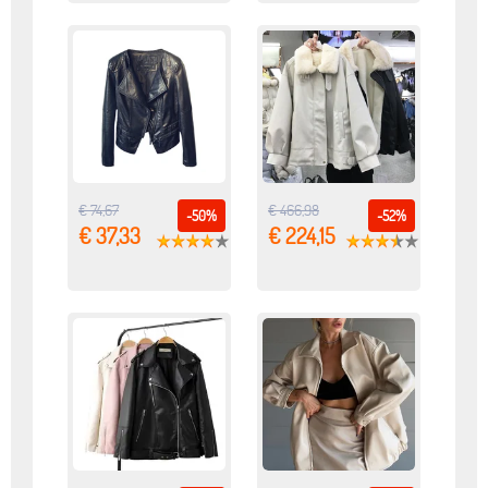
€ 74,67
€ 466,98
-50%
-52%
€ 37,33
€ 224,15