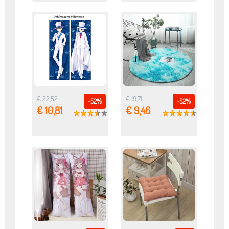
€ 22,52
€ 19,71
-52%
-52%
€ 10,81
€ 9,46