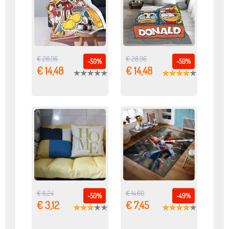
€ 28,96
€ 28,96
-50%
-50%
€ 14,48
€ 14,48
€ 6,24
€ 14,60
-50%
-49%
€ 3,12
€ 7,45