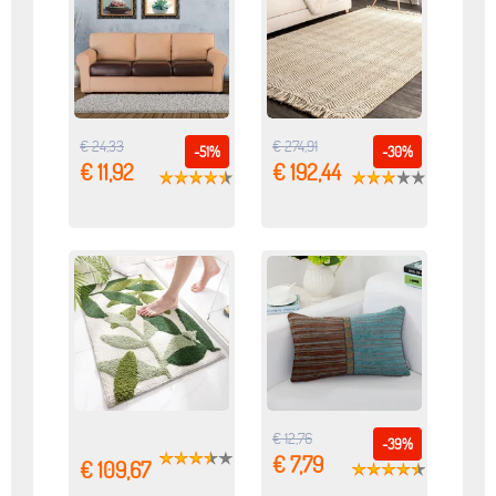
€ 24,33
€ 274,91
-51%
-30%
€ 11,92
€ 192,44
€ 12,76
-39%
€ 7,79
€ 109,67