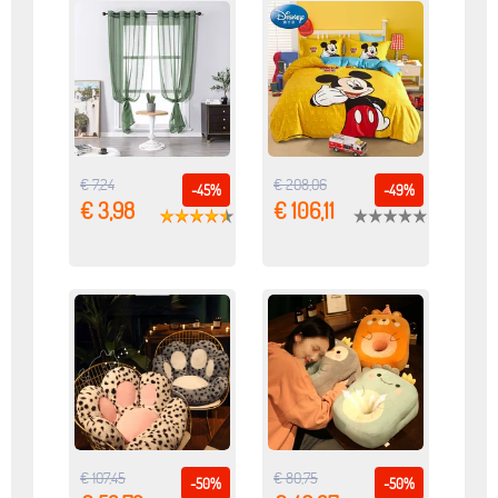
€ 7,24
€ 208,06
-45%
-49%
€ 3,98
€ 106,11
€ 107,45
€ 80,75
-50%
-50%