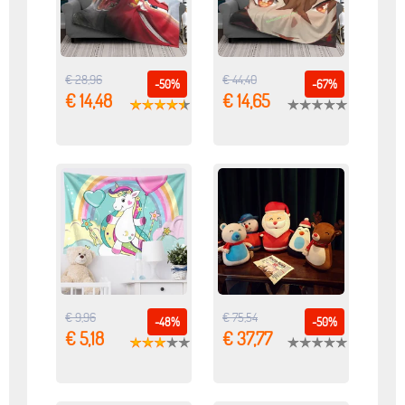
€ 28,96
€ 44,40
-50%
-67%
€ 14,48
€ 14,65
€ 9,96
€ 75,54
-48%
-50%
€ 5,18
€ 37,77