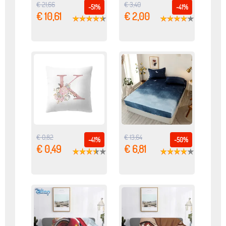
€ 21,66
€ 3,40
-51%
-41%
€ 10,61
€ 2,00
€ 0,82
€ 13,64
-41%
-50%
€ 0,49
€ 6,81