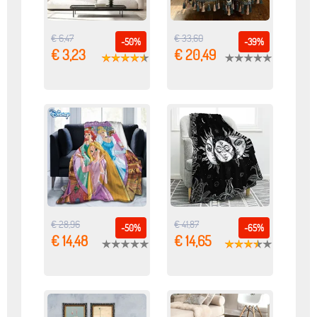
€ 6,47
€ 33,60
-50%
-39%
€ 3,23
€ 20,49
€ 28,96
€ 41,87
-50%
-65%
€ 14,48
€ 14,65