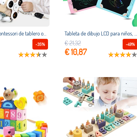
Juguetes Montessori de tablero ocupado para niños, cubo ocupado de madera, caja de bloqueo de habilidad de agarre manual, entrenamiento para bebés y niños pequeños
Tableta de dibujo LCD para niños, instrumentos de pintura, tablero de dibujo electrónico ultrafino + bolígrafo, juguetes educativos de 8,5 pulgadas, r
€ 21,32
-35%
-49%
€ 10,87