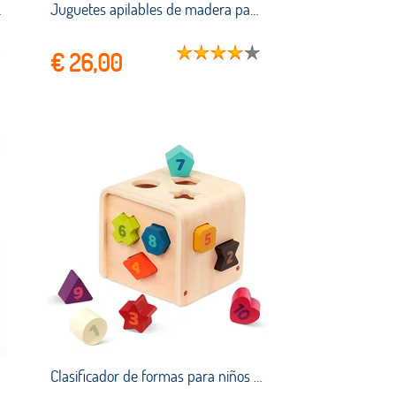
 familiares para niños y adultos
Juguetes apilables de madera para niños pequeños de 2, 3 y 4 años, clasificador de formas Montessori, juguetes educativos de bloques de rompecabezas, aprendizaje preescolar temprano
€ 26,00
Clasificador de formas para niños pequeños, Cubo de aprendizaje de madera, juguete de clasificación, 10 formas de madera coloridas con números, Cubo de cuenta y clasificación