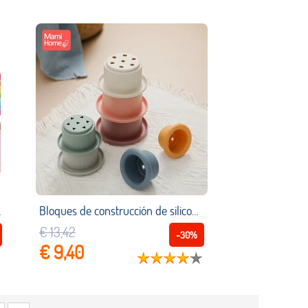
res mágicos para escribir y pintar
Bloques de construcción de silicona para niños, mordedor sin BPA, juguete de bañera para bebé, taza de apilamiento Montessori, regalos educativos para edades tempranas, 7 piezas
€ 13,42
-30%
€ 9,40