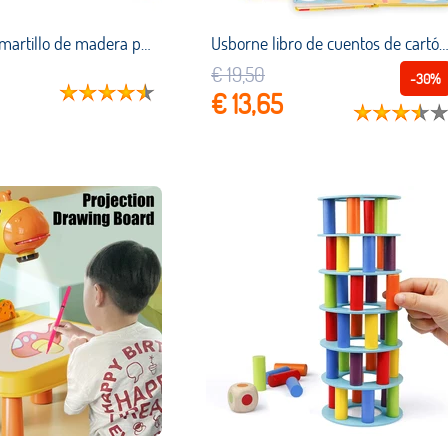
Juguete de martillo de madera para niños pequeños, banco para golpear con clavijas y Mazo, juguete de desarrollo colorido, libra y banco de cuenta, 1 año +
Usborne libro de cuentos de cartón en inglés para niños, juguetes de aprendizaje, lectura, actividad, para dormir, rega
€ 19,50
-30%
€ 13,65