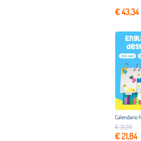
€ 43,34
€ 31,20
€ 21,84