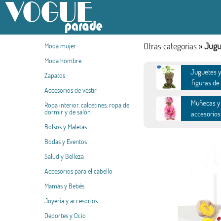
Otras categorias
»
Jugu
Moda mujer
Moda hombre
Juguetes y
Zapatos
figuras de
Accesorios de vestir
accion
Muñecas y
Ropa interior, calcetines, ropa de
dormir y de salón
accesorios
Bolsos y Maletas
Fiestas infant
Bodas y Eventos
Salud y Belleza
Accesorios para el cabello
Mamás y Bebés
Joyería y accesorios
Deportes y Ocio