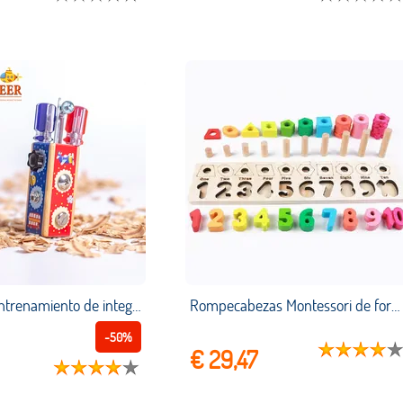
Equipo de entrenamiento de integración sensorial para niños, juego de herramientas de motricidad fina con perno de tornillo, juguetes Montessori de ingeniero ocupado, juego de Aprendizaje Temprano
Rompecabezas Montessori de formas matemáticas para niños, juguetes de bloques de madera apilables para niños pequeños, juguetes de números para aprendizaje temprano, conteo preescolar
-50%
€ 29,47