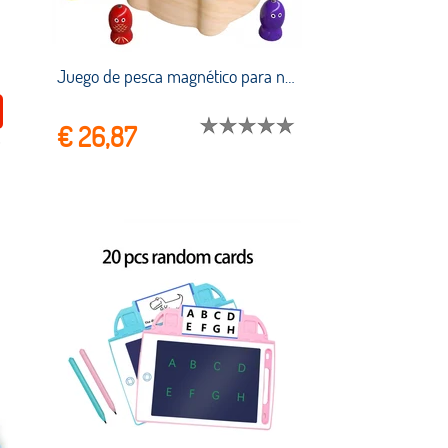
Juego de pesca magnético para niños pequeños, juguete educativo Montessori de madera para aprender habilidades motoras finas, preescolar
€ 26,87