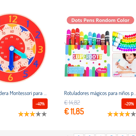
Reloj de madera Montessori para niños, juguetes de aprendizaje de tiempo, ayuda para la enseñanza, juegos de entrenamiento de habilidades para la vida
Rotuladores mágicos para niños pequeños, set de 10 unids/set de bolígrafos de Graffiti con diseño de superpuntos de colores, rotulado
€ 14,82
-40%
-20%
€ 11,85