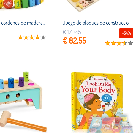
Cuentas con cordones de madera para niños pequeños, motricidad fina, juguetes Montessori, juguetes de aprendizaje preescolar para niños y niñas de 2 años, regalos
Juego de bloques de construcción Montessori para niños, juguete educativo de madera, Educación Temprana, forma de Color, matemáticas, juego Original
€ 179,45
-54%
€ 82,55