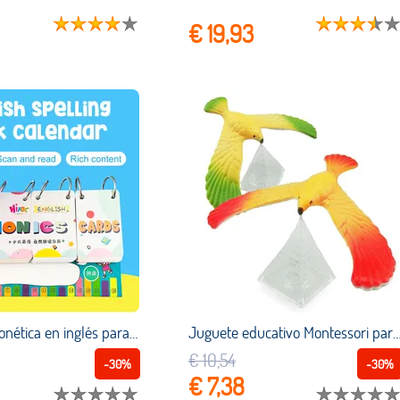
€ 19,93
Calendario fonética en inglés para niños, tarjeta de palabras, juguete educativo, tarjetas de aprendizaje, regalo para niños, 252 piezas
Juguete educativo Montessori para niños, juguete educativo de equilibrio increíble con soporte de pirámide, pájaro mágico, escritorio, diversión para 
€ 10,54
-30%
-30%
€ 7,38