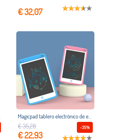
€ 32,07
aprender, juguete interactivo, regalos
Magicpad tablero electrónico de escritura inteligente para niños, tableta de pintura, escritura a mano, juguetes educativos de dibujo
€ 35,28
-35%
€ 22,93