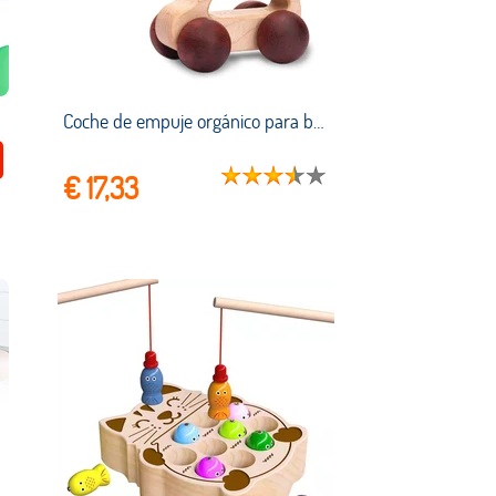
egalos para niños
Coche de empuje orgánico para bebé, juguetes de madera, coche de madera y desarrollo de movimiento fino y agarre infantil Montessori
€ 17,33