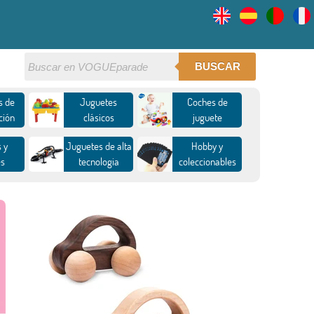
BUSCAR
s de
Juguetes
Coches de
ción
clásicos
juguete
 y
Juguetes de alta
Hobby y
es
tecnologia
coleccionables
 para
Diversión al aire
Piscinas y
as
libre y deportes
diversión
acuática
para
Peluches y felpa
estrés