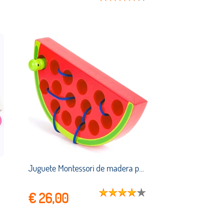
Juguete Montessori de madera para niños pequeños de 1, 2 y 3 años, juego de rompecabezas, motricidad fina, actividad de aprendizaje
€ 26,00