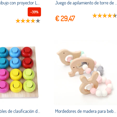
Tablero de dibujo con proyector LED para niños y niñas, mesa de pintura, escritorio Montessori, aprendizaje educativo, tableta de escritura
Juego de apilamiento de torre de madera, motricidad fina, Montessori, bloques de construcción, torre inclinada, juguete, juegos
-39%
€ 29,47
Anillos apilables de clasificación de Color de madera, tablero educativo, juguetes de conteo de aprendizaje, juegos de rompecabezas para niños en edad preescolar de 1 año
Mordedores de madera para bebé, juguete de dentición en forma de pájaro, elefante orgánico, Montessori, 3 unidades