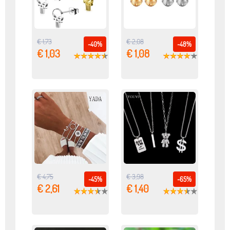
€ 1,73
€ 2,08
-40%
-48%
€ 1,03
€ 1,08
€ 4,75
€ 3,98
-45%
-65%
€ 2,61
€ 1,40