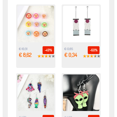
€ 16,91
€ 0,85
-49%
-60%
€ 8,62
€ 0,34