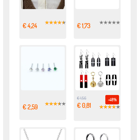
€ 4,24
€ 1,73
€ 1,56
-48%
€ 0,81
€ 2,59