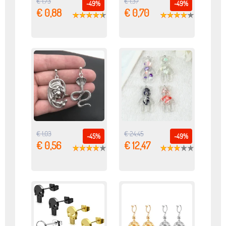
€ 1,73
€ 1,37
-49%
-49%
€ 0,88
€ 0,70
€ 1,03
€ 24,45
-45%
-49%
€ 0,56
€ 12,47