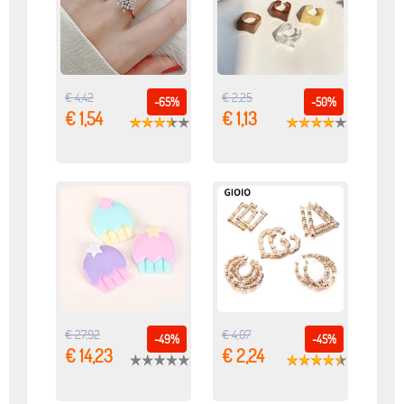
€ 4,42
€ 2,25
-65%
-50%
€ 1,54
€ 1,13
€ 27,92
€ 4,07
-49%
-45%
€ 14,23
€ 2,24