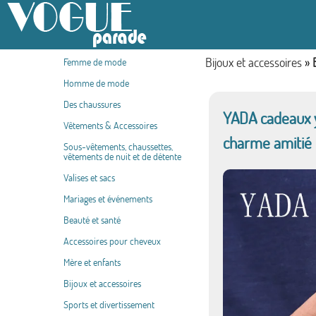
Bijoux et accessoires
»
Femme de mode
Homme de mode
Des chaussures
YADA cadeaux y
Vêtements & Accessoires
charme amitié 
Sous-vêtements, chaussettes,
vêtements de nuit et de détente
Valises et sacs
Mariages et événements
Beauté et santé
Accessoires pour cheveux
Mère et enfants
Bijoux et accessoires
Sports et divertissement