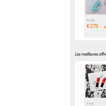
€ 5,36
€ 2,73
Les meilleures offre
€ 1,56