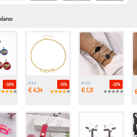
ilaires
€ 5,11
€ 1,92
-50%
-15%
-32%
€ 4,34
€ 1,31
€