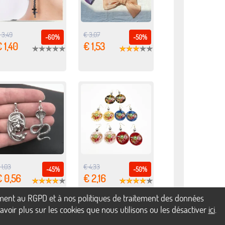
 3,49
€ 3,07
-60%
-50%
 1,40
€ 1,53
 1,03
€ 4,33
-45%
-50%
€ 0,56
€ 2,16
mément au RGPD et à nos politiques de traitement des données
voir plus sur les cookies que nous utilisons ou les désactiver
ici
.