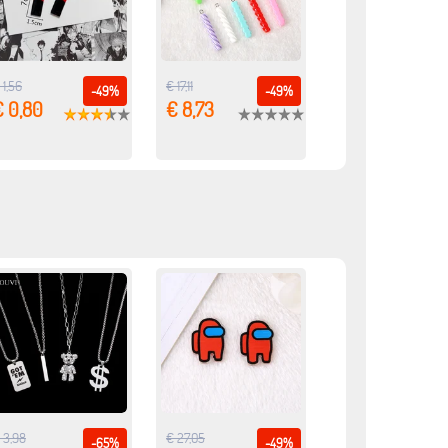
 1,56
€ 17,11
-49%
-49%
€ 0,80
€ 8,73
 3,98
€ 27,05
-65%
-49%