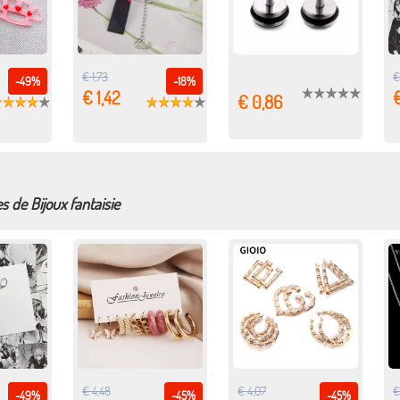
€ 1,73
€
-49%
-18%
€ 1,42
€ 0,86
s de Bijoux fantaisie
€ 4,48
€ 4,07
€
-49%
-45%
-45%