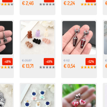
€ 2,46
€ 2,24
€
€ 26,87
€ 1,12
€
-48%
-49%
-52%
€ 13,71
€ 0,54
€