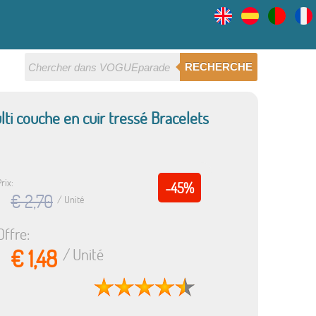
RECHERCHE
i couche en cuir tressé Bracelets
rix:
-45%
€ 2,70
/ Unité
Offre:
€ 1,48
/ Unité