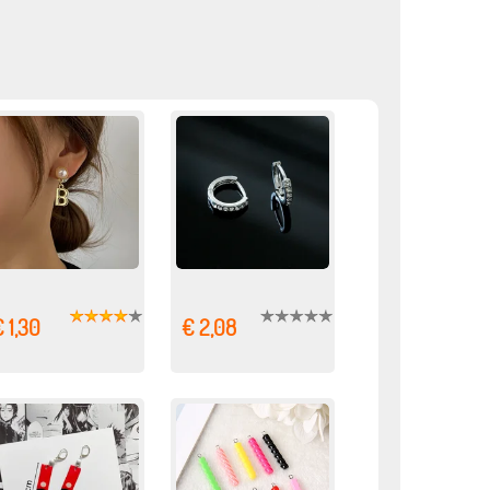
 1,30
€ 2,08