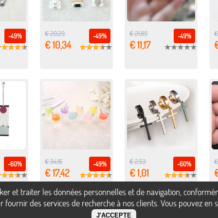
€ 20,29
€ 21,89
€
-49%
-49%
-49%
€ 10,34
€ 11,17
€
€ 34,16
€ 2,53
€
-60%
-49%
-60%
€ 17,42
€ 1,01
ocker et traiter les données personnelles et de navigation, confor
 fournir des services de recherche à nos clients. Vous pouvez en sa
J'ACCEPTE