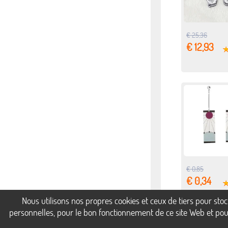
€ 25,36
€ 12,93
€ 0,85
€ 0,34
Nous utilisons nos propres cookies et ceux de tiers pour st
personnelles, pour le bon fonctionnement de ce site Web et pour