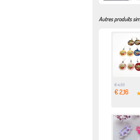
Autres produits sim
€ 4,33
€ 2,16