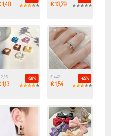
 1,40
€ 13,79
 2,25
€ 4,42
-50%
-65%
 1,13
€ 1,54