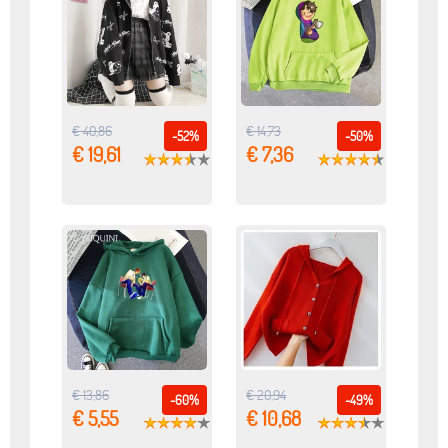
€ 40,86
€ 14,73
-52%
-50%
€ 19,61
€ 7,36
€ 13,86
€ 20,94
-60%
-49%
€ 5,55
€ 10,68