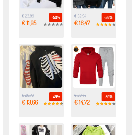
€ 23,89
€ 32,94
-50%
-50%
€ 11,95
€ 16,47
€ 26,79
€ 29,44
-49%
-50%
€ 13,66
€ 14,72