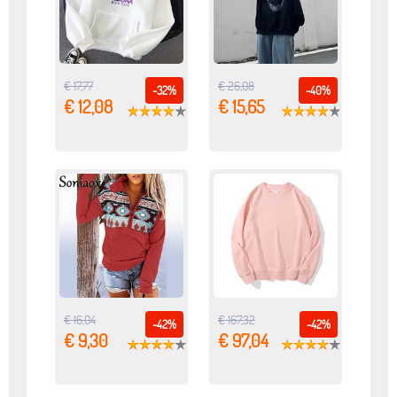
€ 17,77
€ 26,08
-32%
-40%
€ 12,08
€ 15,65
€ 16,04
€ 167,32
-42%
-42%
€ 9,30
€ 97,04