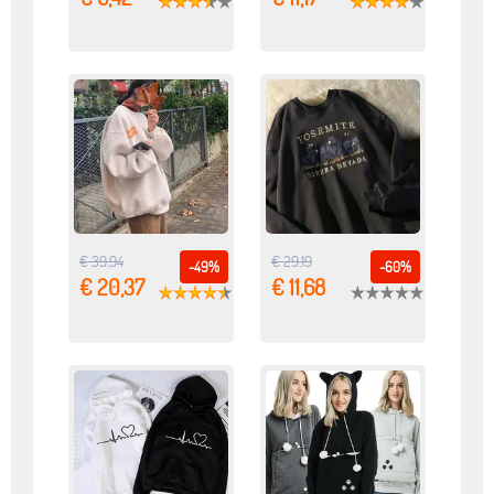
€ 39,94
€ 29,19
-49%
-60%
€ 20,37
€ 11,68