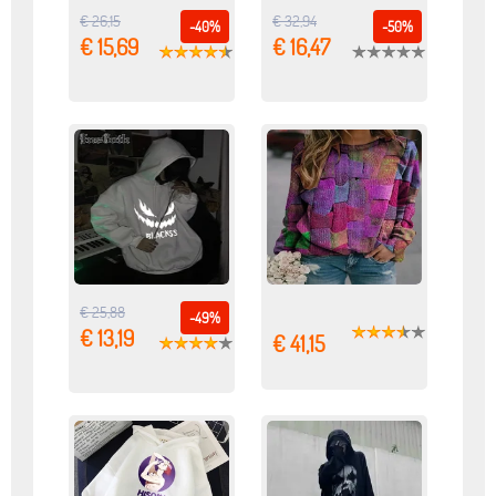
€ 26,15
€ 32,94
-40%
-50%
€ 15,69
€ 16,47
€ 25,88
-49%
€ 13,19
€ 41,15