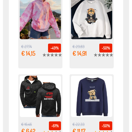
€ 27,74
€ 29,83
-49%
-50%
€ 14,15
€ 14,91
€ 16,46
€ 22,33
-61%
-50%
€ 6,42
€ 11,17