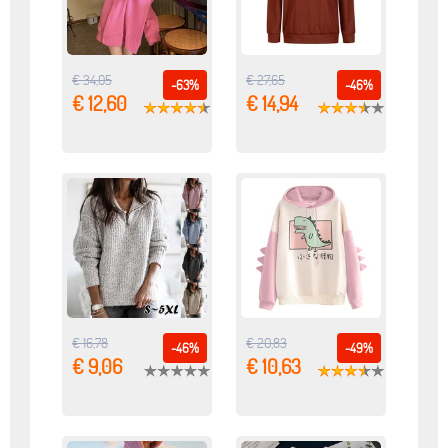
€ 34,05
€ 27,65
-63%
-46%
€ 12,60
€ 14,94
€ 16,78
€ 20,83
-46%
-49%
€ 9,06
€ 10,63