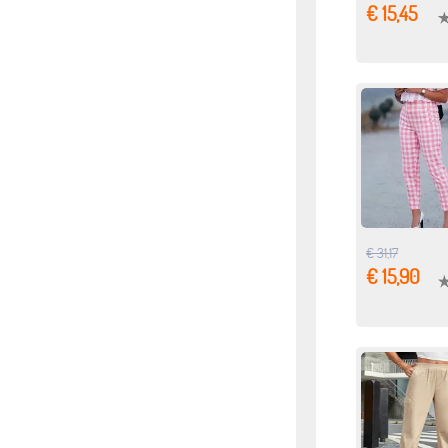
€ 15,45
€ 31,17
€ 15,90