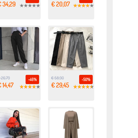
€ 34,29
€ 20,07
 26,79
€ 58,90
-46%
-50%
 14,47
€ 29,45