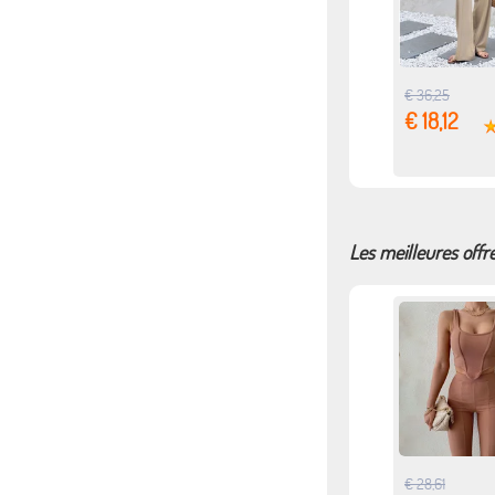
€ 36,25
€ 18,12
Les meilleures offr
€ 28,61