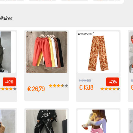
ilaires
€ 26,63
€
-40%
-43%
€ 15,18
€
€ 26,79