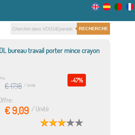
RECHERCHE
OL bureau travail porter mince crayon
rix:
-47%
€ 17,16
/ Unité
Offre:
€ 9,09
/ Unité