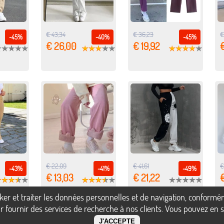
€ 43,34
€ 36,23
€
-45%
-40%
-45%
€ 26,00
€ 19,92
€
€ 22,09
€ 41,61
€
-43%
-41%
-49%
€ 13,03
€ 21,22
€
ocker et traiter les données personnelles et de navigation, confor
 fournir des services de recherche à nos clients. Vous pouvez en sa
J'ACCEPTE