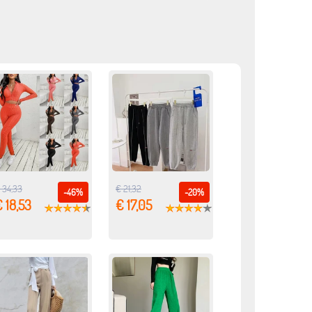
 34,33
€ 21,32
-46%
-20%
 18,53
€ 17,05