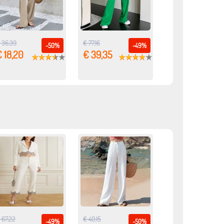
 36,39
€ 77,16
-50%
-49%
 18,20
€ 39,35
 67,22
€ 40,15
-49%
-50%