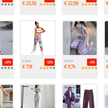
€ 25,30
€ 22,99
€ 16,46
€ 19,90
€
-49%
-52%
-41%
€ 7,91
€ 11,74
€