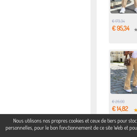
€ 173,34
€ 95,34
€ 26,00
€ 14,82
Nous utilisons nos propres cookies et ceux de tiers pour st
personnelles, pour le bon fonctionnement de ce site Web et pour