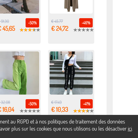
 91,30
€ 45,77
-50%
-46%
 45,65
€ 24,72
 32,08
€ 17,49
-50%
-41%
 16,04
€ 10,33
mément au RGPD et à nos politiques de traitement des données
voir plus sur les cookies que nous utilisons ou les désactiver
ici
.