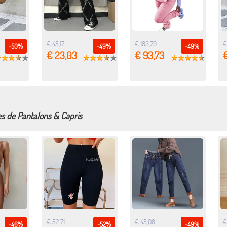
€ 45,17
€ 183,79
€
-50%
-49%
-49%
€ 23,03
€ 93,73
€
es de Pantalons & Capris
€ 52,71
€ 45,08
€
-46%
-52%
-49%