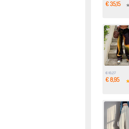
€ 35,15
€ 16,27
€ 8,95