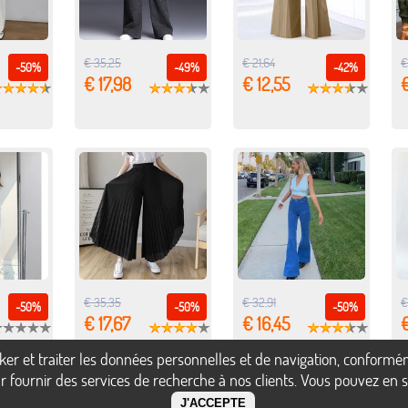
€ 35,25
€ 21,64
€
-50%
-49%
-42%
€ 17,98
€ 12,55
€
€ 35,35
€ 32,91
€
-50%
-50%
-50%
€ 17,67
€ 16,45
€
ocker et traiter les données personnelles et de navigation, confor
 fournir des services de recherche à nos clients. Vous pouvez en sa
J'ACCEPTE