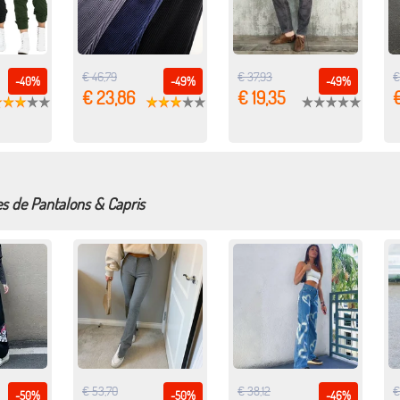
€ 46,79
€ 37,93
€
-40%
-49%
-49%
€ 23,86
€ 19,35
€
es de Pantalons & Capris
€ 53,70
€ 38,12
€
-50%
-50%
-46%