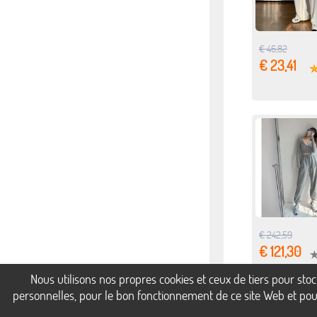
€ 46,82
€ 23,41
€ 242,59
€ 121,30
Nous utilisons nos propres cookies et ceux de tiers pour st
personnelles, pour le bon fonctionnement de ce site Web et pour