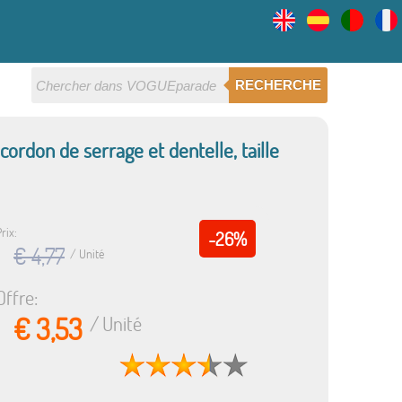
RECHERCHE
rdon de serrage et dentelle, taille
rix:
-26%
€ 4,77
/ Unité
Offre:
€ 3,53
/ Unité