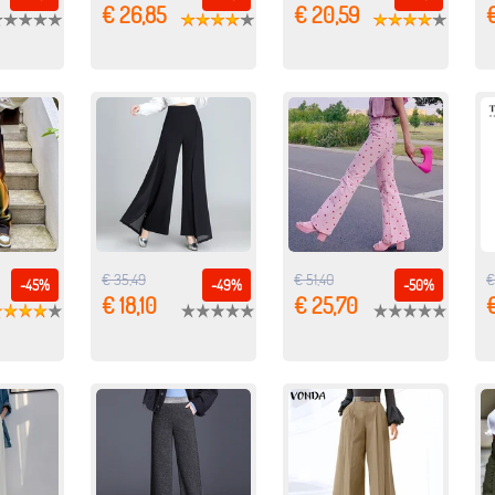
€ 26,85
€ 20,59
€
€ 35,49
€ 51,40
€
-45%
-49%
-50%
€ 18,10
€ 25,70
€