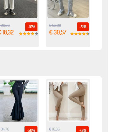
 20,36
€ 62,38
-10%
-51%
 18,32
€ 30,57
 34,70
€ 16,36
-50%
-45%