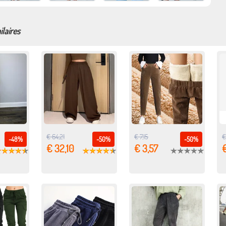
ilaires
€ 64,21
€ 7,15
€
-48%
-50%
-50%
€ 32,10
€ 3,57
€