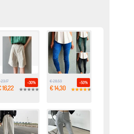
 23,17
€ 28,59
-30%
-50%
 16,22
€ 14,30