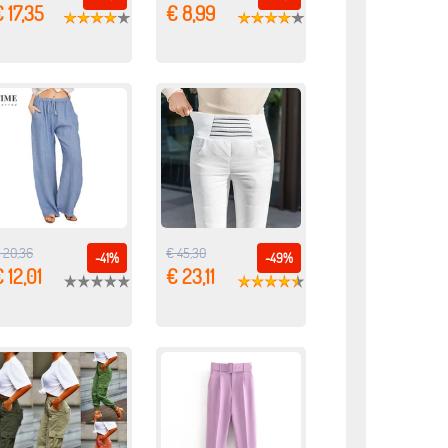
 17,35
€ 8,99
 20,36
€ 45,30
-41%
-49%
 12,01
€ 23,11