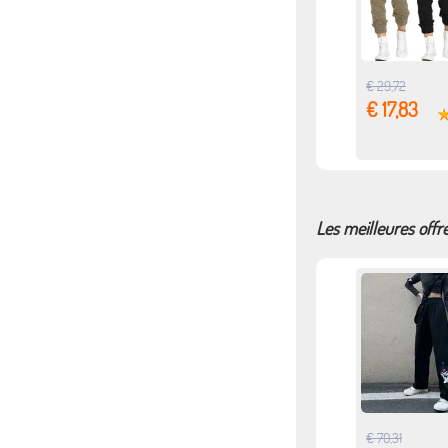
€ 29,72
€ 17,83
Les meilleures offr
€ 70,31