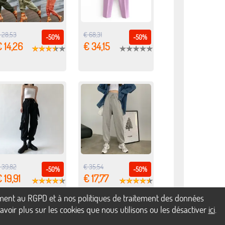
 28,53
€ 68,31
-50%
-50%
 14,26
€ 34,15
 39,82
€ 35,54
-50%
-50%
 19,91
€ 17,77
mément au RGPD et à nos politiques de traitement des données
voir plus sur les cookies que nous utilisons ou les désactiver
ici
.