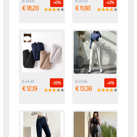
€ 33,08
€ 20,36
-45%
-43%
€ 18,20
€ 11,60
€ 24,39
€ 22,64
-50%
-41%
€ 12,19
€ 13,36