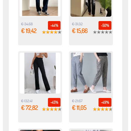
€ 34,68
€ 31,32
-44%
-50%
€ 19,42
€ 15,66
€ 132,41
€ 21,67
-45%
-49%
€ 72,82
€ 11,05