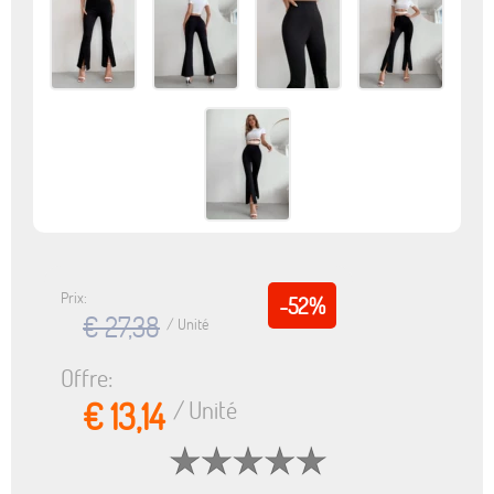
Prix:
-52%
€ 27,38
/ Unité
Offre:
€ 13,14
/ Unité