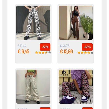
€ 13,44
€ 46,75
-52%
-66%
€ 6,45
€ 15,90