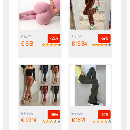
€ 14,63
€ 41,32
-35%
-52%
€ 9,51
€ 19,84
€ 143,30
€ 27,85
-35%
-40%
€ 93,14
€ 16,71