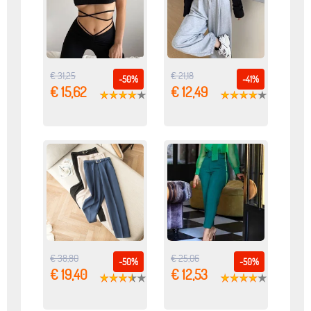
€ 31,25
€ 21,18
-50%
-41%
€ 15,62
€ 12,49
€ 38,80
€ 25,06
-50%
-50%
€ 19,40
€ 12,53