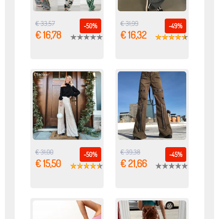
€ 33,57
€ 31,99
-50%
-49%
€ 16,78
€ 16,32
€ 31,00
€ 39,38
-50%
-45%
€ 15,50
€ 21,66