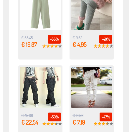
€ 58,45
€ 9,52
-66%
-48%
€ 19,87
€ 4,95
€ 45,08
€ 13,56
-50%
-47%
€ 22,54
€ 7,19