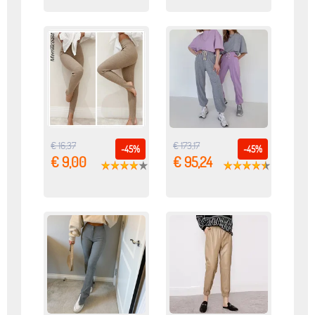
€ 16,37
€ 173,17
-45%
-45%
€ 9,00
€ 95,24