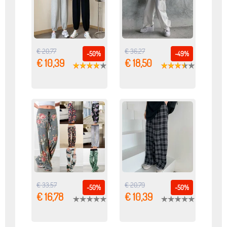
€ 20,77
€ 36,27
-50%
-49%
€ 10,39
€ 18,50
€ 33,57
€ 20,79
-50%
-50%
€ 16,78
€ 10,39