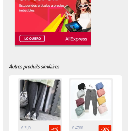
Autres produits similaires
€ 31,19
€ 47,66
-41%
-50%