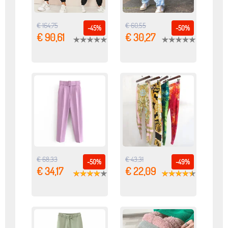
€ 164,75
€ 60,55
-45%
-50%
€ 90,61
€ 30,27
€ 68,33
€ 43,31
-50%
-49%
€ 34,17
€ 22,09