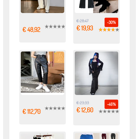
€ 28,47
-30%
€ 19,93
€ 48,92
€ 23,33
-46%
€ 12,60
€ 112,70