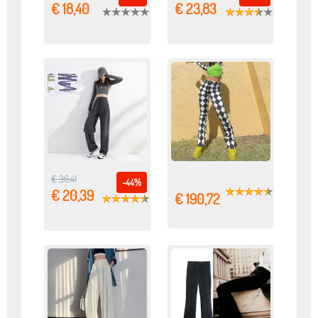
€ 18,40
€ 23,83
€ 36,41
-44%
€ 20,39
€ 190,72