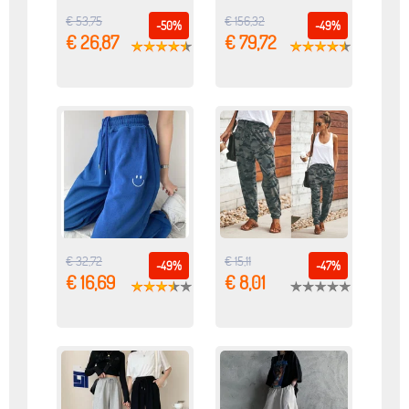
€ 53,75
€ 156,32
-50%
-49%
€ 26,87
€ 79,72
€ 32,72
€ 15,11
-49%
-47%
€ 16,69
€ 8,01