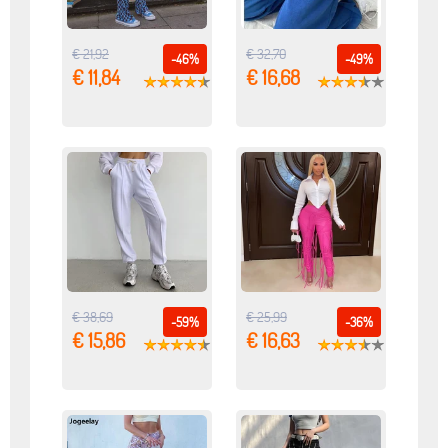
€ 21,92
€ 32,70
-46%
-49%
€ 11,84
€ 16,68
€ 38,69
€ 25,99
-59%
-36%
€ 15,86
€ 16,63