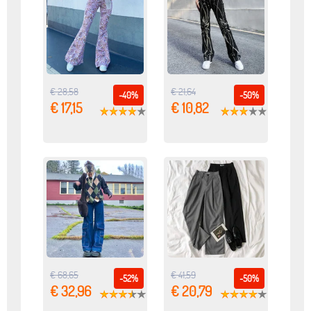
€ 28,58
€ 21,64
-40%
-50%
€ 17,15
€ 10,82
€ 68,65
€ 41,59
-52%
-50%
€ 32,96
€ 20,79