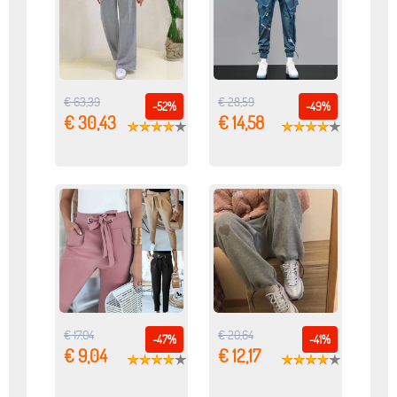
€ 63,39
€ 28,59
-52%
-49%
€ 30,43
€ 14,58
€ 17,04
€ 20,64
-47%
-41%
€ 9,04
€ 12,17