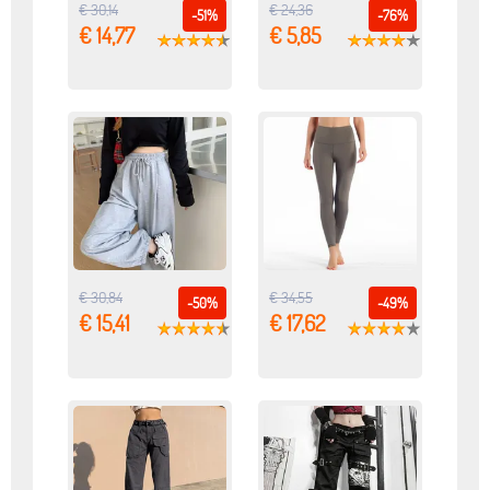
€ 30,14
€ 24,36
-51%
-76%
€ 14,77
€ 5,85
€ 30,84
€ 34,55
-50%
-49%
€ 15,41
€ 17,62