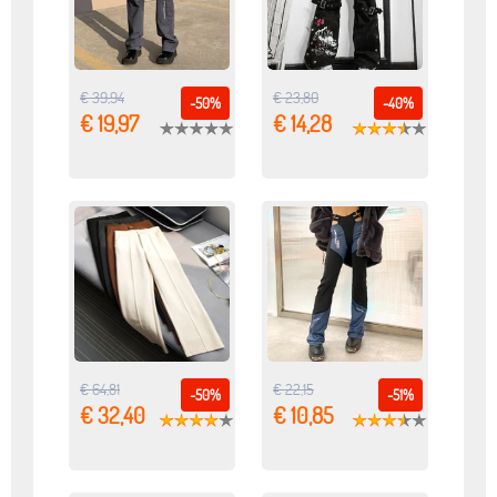
€ 39,94
€ 23,80
-50%
-40%
€ 19,97
€ 14,28
€ 64,81
€ 22,15
-50%
-51%
€ 32,40
€ 10,85