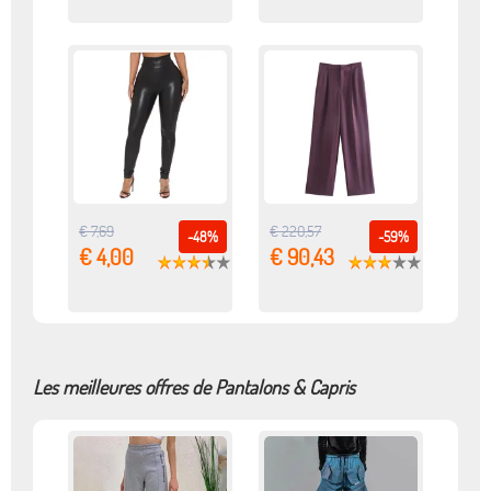
€ 7,69
€ 220,57
-48%
-59%
€ 4,00
€ 90,43
Les meilleures offres de Pantalons & Capris