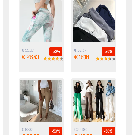
€ 55,07
€ 32,37
-52%
-50%
€ 26,43
€ 16,18
€ 67,32
€ 221,80
-50%
-50%