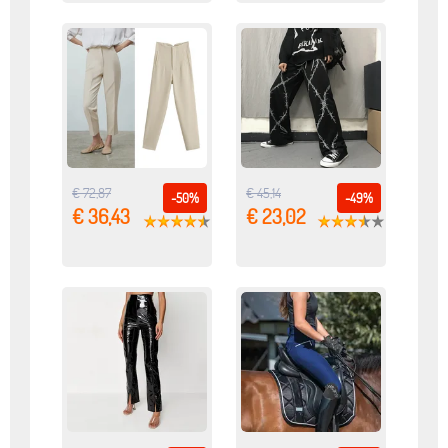
€ 72,87
€ 45,14
-50%
-49%
€ 36,43
€ 23,02