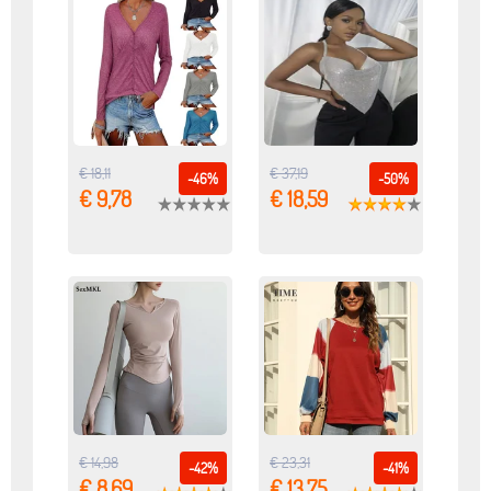
€ 18,11
€ 37,19
-46%
-50%
€ 9,78
€ 18,59
€ 14,98
€ 23,31
-42%
-41%
€ 8,69
€ 13,75