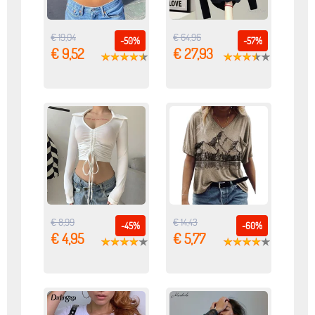
€ 19,04
€ 64,96
-50%
-57%
€ 9,52
€ 27,93
€ 8,99
€ 14,43
-45%
-60%
€ 4,95
€ 5,77