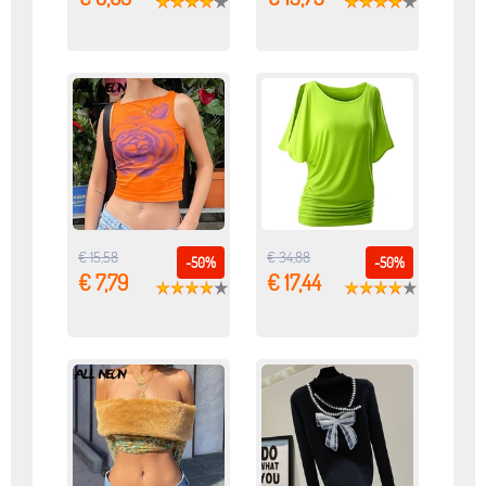
€ 15,58
€ 34,88
-50%
-50%
€ 7,79
€ 17,44