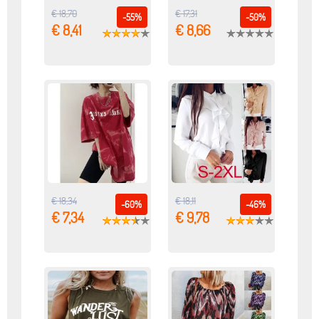
€ 18,70
€ 17,31
-55%
-50%
€ 8,41
€ 8,66
€ 18,34
€ 18,11
-60%
-46%
€ 7,34
€ 9,78