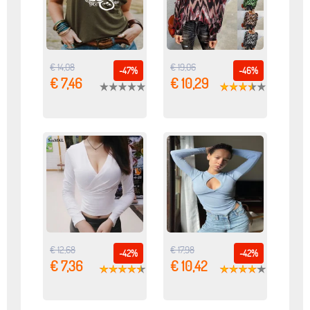
€ 14,08
€ 19,06
-47%
-46%
€ 7,46
€ 10,29
€ 12,68
€ 17,98
-42%
-42%
€ 7,36
€ 10,42