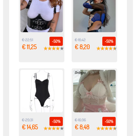
€ 22,51
€ 16,42
-50%
-50%
€ 11,25
€ 8,20
€ 29,31
€ 16,96
-50%
-50%
€ 14,65
€ 8,48