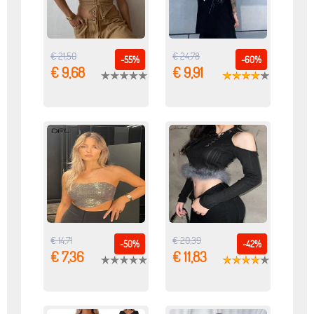
€ 21,50
€ 24,78
-55%
-60%
€ 9,68
€ 9,91
€ 14,71
€ 20,39
-50%
-42%
€ 7,36
€ 11,83