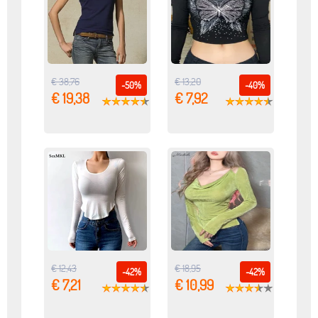
€ 38,76
€ 13,20
-50%
-40%
€ 19,38
€ 7,92
€ 12,43
€ 18,95
-42%
-42%
€ 7,21
€ 10,99