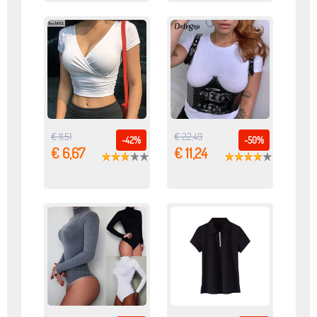
€ 11,51
€ 22,49
-42%
-50%
€ 6,67
€ 11,24