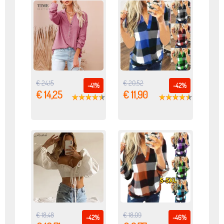
€ 24,15
€ 20,52
-41%
-42%
€ 14,25
€ 11,90
€ 18,48
€ 18,09
-42%
-46%