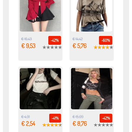
€ 16,43
€ 14,42
-42%
-60%
€ 9,53
€ 5,76
€ 4,31
€ 15,09
-41%
-42%
€ 2,54
€ 8,76