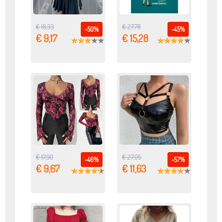
€ 18,33
€ 27,78
-50%
-45%
€ 9,17
€ 15,28
€ 17,90
€ 27,05
-46%
-57%
€ 9,67
€ 11,63