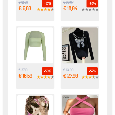
€ 12,89
€ 36,07
-47%
-50%
€ 6,83
€ 18,04
€ 37,19
€ 64,90
-50%
-57%
€ 18,59
€ 27,90