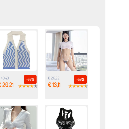
 40,43
€ 26,22
-50%
-50%
 20,21
€ 13,11