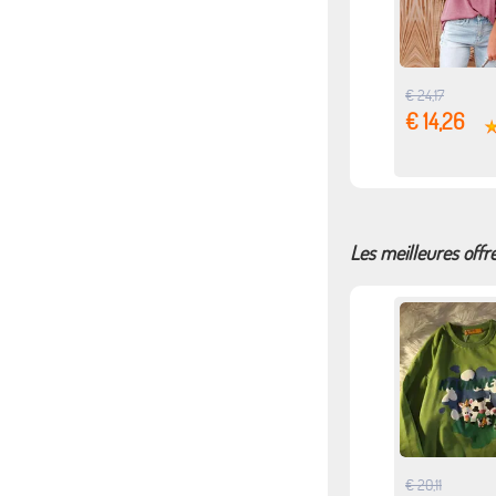
€ 24,17
€ 14,26
Les meilleures offr
€ 20,11