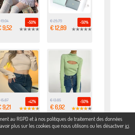
 19,04
€ 25,79
-50%
-50%
 9,52
€ 12,89
 15,87
€ 13,85
-42%
-50%
 9,21
€ 6,92
mément au RGPD et à nos politiques de traitement des données
voir plus sur les cookies que nous utilisons ou les désactiver
ici
.