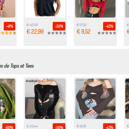
€ 46,00
€ 17,32
€
-41%
-50%
-45%
€ 22,99
€ 9,52
€
es de Tops et Tees
€ 29,44
€ 16,18
€
-60%
-50%
-42%