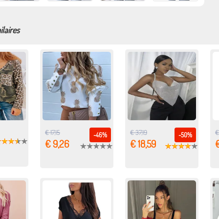
ilaires
€ 17,15
€ 37,19
€
-46%
-50%
€ 9,26
€ 18,59
€