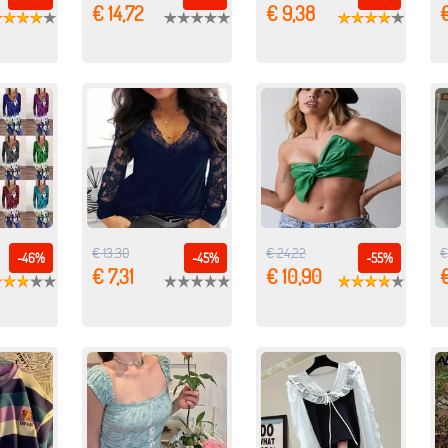
€ 14,72
€ 9,38
€
€ 13,30
€ 24,22
€
-46%
-45%
-55%
€ 7,31
€ 10,90
€