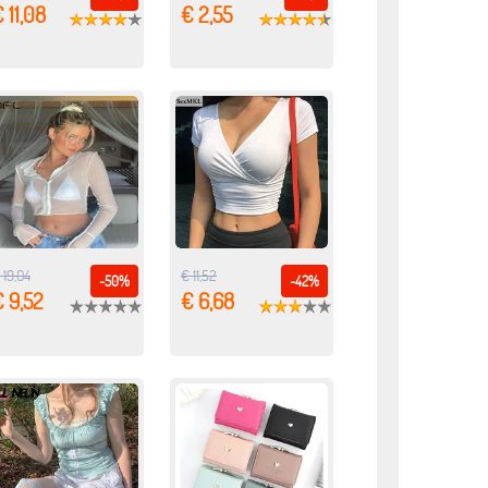
 11,08
€ 2,55
 19,04
€ 11,52
-50%
-42%
 9,52
€ 6,68