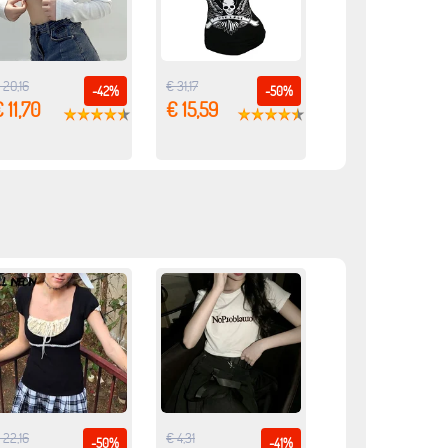
 20,16
€ 31,17
-42%
-50%
 11,70
€ 15,59
 22,16
€ 4,31
-50%
-41%