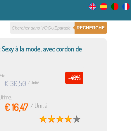
RECHERCHE
 Sexy à la mode, avec cordon de
rix:
-46%
€ 30,50
/ Unité
Offre:
€ 16,47
/ Unité