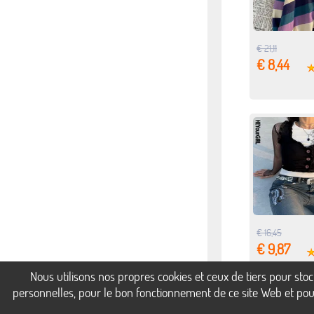
€ 21,11
€ 8,44
€ 16,45
€ 9,87
Nous utilisons nos propres cookies et ceux de tiers pour st
personnelles, pour le bon fonctionnement de ce site Web et pour