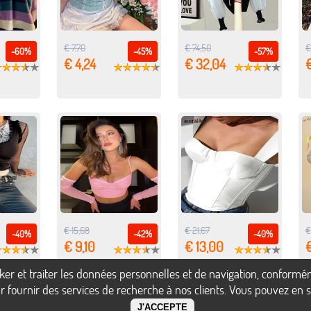
€ 7,70
€ 74,50
€
-60%
-45%
-57%
€ 4,24
€ 32,04
€
€ 15,68
€ 21,67
€
-40%
-42%
-40%
€ 9,10
€ 13,00
€
ocker et traiter les données personnelles et de navigation, confor
 fournir des services de recherche à nos clients. Vous pouvez en sa
J'ACCEPTE