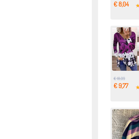
€ 8,04
€ 18,09
€ 9,77