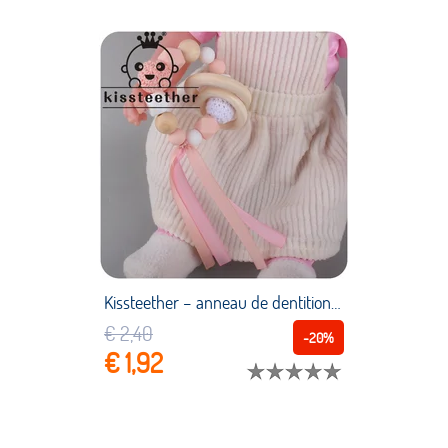
Kissteether – anneau de dentition en bois pour bébé, hochet, jouet à mâcher, Bracelet, perles en Silicone sans BPA, sucette molaire
€ 2,40
-20%
€ 1,92