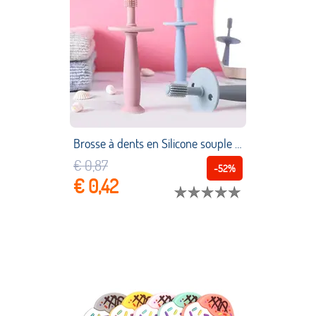
Brosse à dents en Silicone souple pour enfants, soins buccaux pour bébés, articles pour nourrissons, 1 pièce
€ 0,87
-52%
€ 0,42