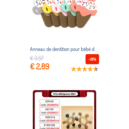
Anneau de dentition pour bébé de 0 à 24 mois, 1 pièce, dessin animé, nourriture, Dessert, matériau en Silicone, soins buccaux pour nouveau né, sucette sans Bpa, jouets pour enfants
€ 3,57
-19%
€ 2,89