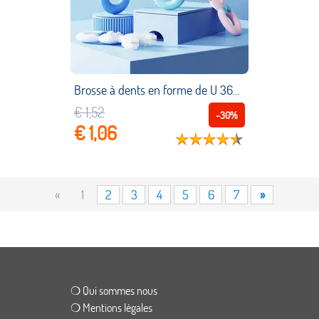
Brosse à dents en forme de U 360 ° pour enfants, en Silicone, nettoyage et Massage, modèle de Type U, nettoyage buccal
€ 1,52
-30%
€ 1,06
«
1
2
3
4
5
6
7
»
❍ Qui sommes nous
❍ Mentions légales