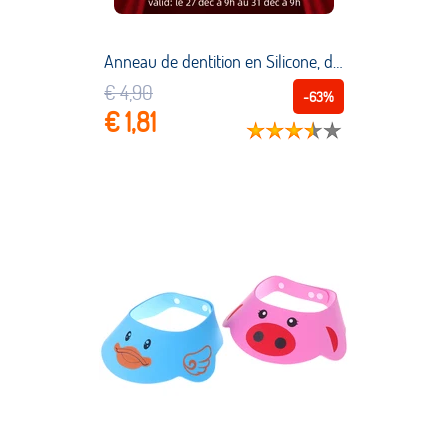
Anneau de dentition en Silicone, dessin animé Mickey, qualité alimentaire, cadeau d'allaitement sans BPA, bricolage bébé, anneau de dentition, jouet, accessoires, 1 pièce
€ 4,90
-63%
€ 1,81