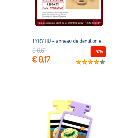
TYRY.HU – anneau de dentition en Silicone, nouveau, personnalisé en forme de gouvernail, anneau en bois, cadeau pour bébé, jouets
€ 6,61
-97%
€ 0,17