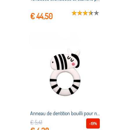
€ 44,50
Anneau de dentition bouilli pour nouveau né de 0 à 12 mois, jouets mignons, anneau de secouage de la main, hochets
€ 5,41
-19%