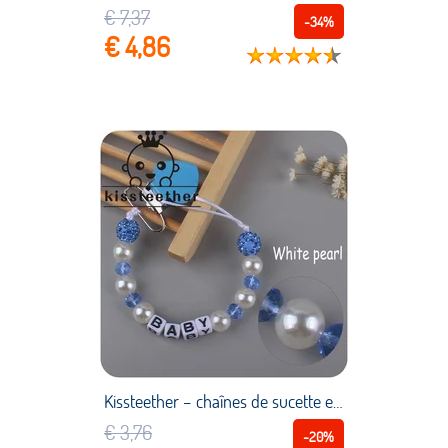
€ 7,37
-34%
€ 4,86
Kissteether – chaînes de sucette en cristal, Imitation de perles, Clips de sucette, princesse scintillante en toute sécurité, chaîne porte jouet pour bébé fille, nouvelle collection
€ 3,76
-20%