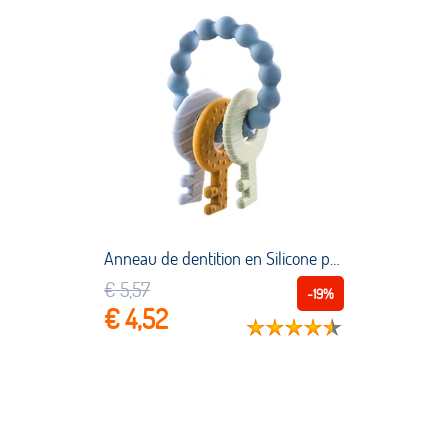
Anneau de dentition en Silicone pour bébé, jouet à mâcher, 3 clés, coloré, Animal de dessin animé, sans BPA, collier à dents de rongeur de qualité alimentaire, 1 pièce
€ 5,57
-19%
€ 4,52