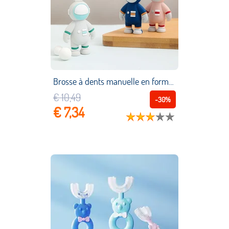
Brosse à dents manuelle en forme de U pour bébé, 360 degrés, astronaute mignon, entraînement, soins buccaux, nettoyage, anneau de dentition pour tout petit
€ 10,49
-30%
€ 7,34