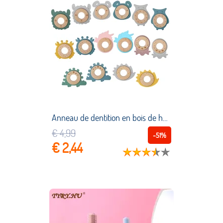
Anneau de dentition en bois de hêtre, 1 pièce, dessin animé, accessoires sans BPA, jouets de qualité alimentaire pour bébés rongeurs
€ 4,99
-51%
€ 2,44