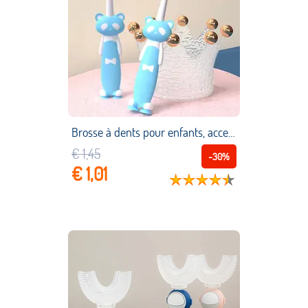
Brosse à dents pour enfants, accessoire de soins buccaux, doux et super fin, accessoire de toilette pour bébés
€ 1,45
-30%
€ 1,01