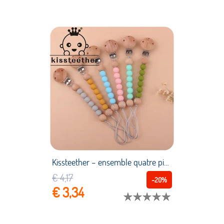
Kissteether – ensemble quatre pièces en Silicone pour bébé, nouveaux produits, ensemble apaisant, Bracelet de mamelon en Silicone, brosse à dents, chaîne de mamelon
€ 4,17
-20%
€ 3,34