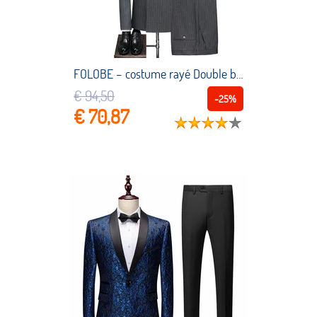
FOLOBE – costume rayé Double boutonnage pour hommes, costume trois pièces de haute qualité, costume de luxe élégant pour fête de mariage, nouvelle collection 2022
€ 94,50
-25%
€ 70,87