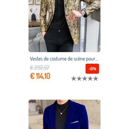
Vestes de costume de scène pour hommes, vêtements de marque, Paisley Floral, vin rouge doré, Blazer élégant de mariage, grande taille 2021, S 5XL
€ 292,57
-61%
€ 114,10