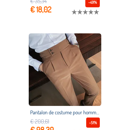
€ 35,34
-49%
€ 18,02
Pantalon de costume pour homme, classique, grande taille 36, à la mode, décontracté, Slim, pour le travail, fête de mariage
€ 200,61
-51%
€ 98,30