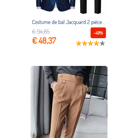
Costume de bal Jacquard 2 pièces pour hommes, vêtements à la mode, Slim, Tuxedos de mariage, veste avec pantalon noir, 2022
€ 94,85
-49%
€ 48,37