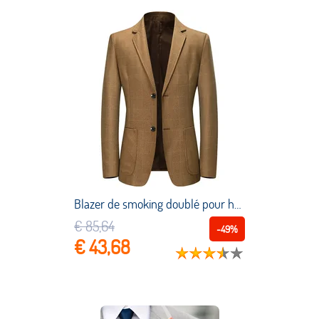
Blazer de smoking doublé pour homme, Slim Fit, couleur unie, haute qualité, treillis, nouvelle collection 2022
€ 85,64
-49%
€ 43,68