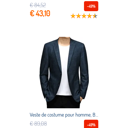
€ 84,52
-49%
€ 43,10
Veste de costume pour homme, Blazer, Slim, en tricot, respirant, Business, décontracté, à la mode, printemps
€ 89,08
-49%