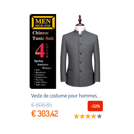
Veste de costume pour hommes, costume chinois Zhongshan, style Kung fu, style leader, printemps, été, hiver, Business, Noble, doux
€ 606,85
-50%
€ 303,42