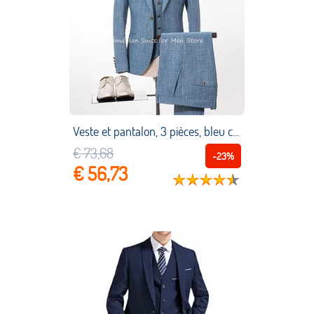
Veste et pantalon, 3 pièces, bleu clair, gilet, Blazer à revers, pantalon de smoking, meilleur costume pour homme marié, manteau de mariage + pantalon + cravate + gilet
€ 73,68
-23%
€ 56,73