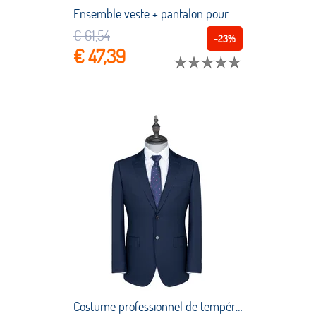
Ensemble veste + pantalon pour homme, 2 pièces, coupe Slim, violet foncé, Blazer décontracté, sur mesure, costumes pour garçons d'honneur, tenue de fête de mariage
€ 61,54
-23%
€ 47,39
Costume professionnel de tempérament occidental pour hommes, tenue de mariage, Slim, Business, loisirs, 2022