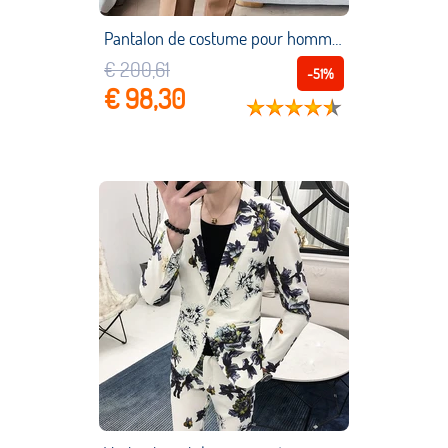
Pantalon de costume pour hommes, tenue Slim décontractée, à la mode, tenue de ville, vêtement Social formel, 36, printemps 2021
€ 200,61
-51%
€ 98,30