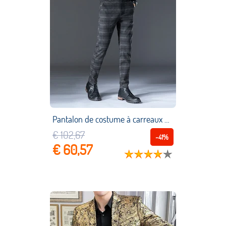
Pantalon de costume à carreaux pour hommes, taille moyenne, Slim, décontracté, style rétro britannique, pour le bureau, 40, collection automne hiver 2021
€ 102,67
-41%
€ 60,57