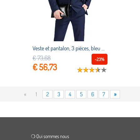
Veste et pantalon, 3 pièces, bleu marine, gilet, Blazer à revers cranté, pantalon de smoking pour marié, meilleur costume pour homme, manteau + pantalon + cravate + gilet
€ 73,68
-23%
€ 56,73
«
1
2
3
4
5
6
7
»
❍ Qui sommes nous