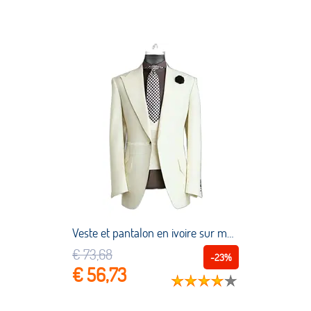
Veste et pantalon en ivoire sur mesure pour homme, Blazer à revers, 3 pièces, costume de mariage, ensemble manteau + pantalon + gilet
€ 73,68
-23%
€ 56,73