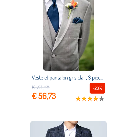
Veste et pantalon gris clair, 3 pièces, gilet, Blazer à revers, pantalon de marié, meilleur costume pour mariage + pantalon + cravate + gilet
€ 73,68
-23%
€ 56,73