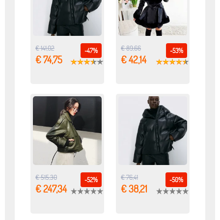
€ 141,02
€ 89,66
-47%
-53%
€ 74,75
€ 42,14
€ 515,30
€ 76,41
-52%
-50%
€ 247,34
€ 38,21