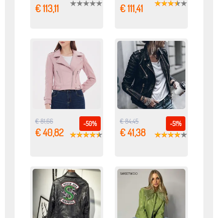
€ 113,11
€ 111,41
€ 81,66
€ 84,45
-50%
-51%
€ 40,82
€ 41,38