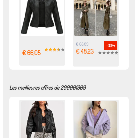
€ 68,89
-30%
€ 48,23
€ 66,05
Les meilleures offres de 200001909