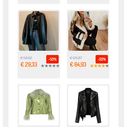
€ 58,66
€ 129,87
-50%
-50%
€ 29,33
€ 64,93