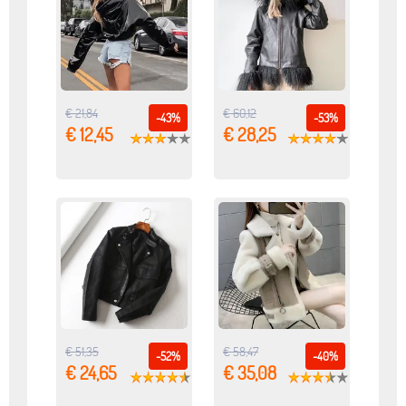
€ 21,84
€ 60,12
-43%
-53%
€ 12,45
€ 28,25
€ 51,35
€ 58,47
-52%
-40%
€ 24,65
€ 35,08