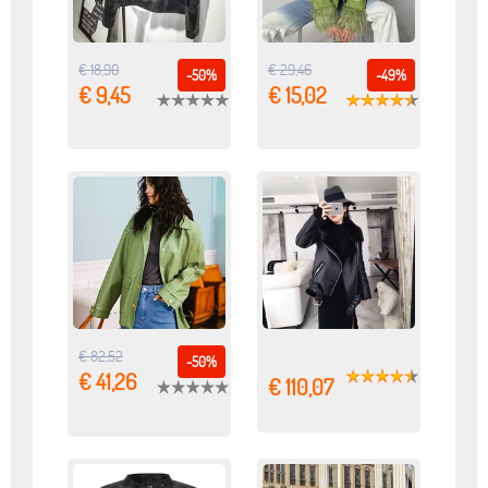
€ 18,90
€ 29,46
-50%
-49%
€ 9,45
€ 15,02
€ 82,52
-50%
€ 41,26
€ 110,07