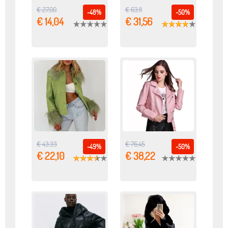
€ 27,00
€ 63,11
-48%
-50%
€ 14,04
€ 31,56
€ 43,33
€ 76,45
-49%
-50%
€ 22,10
€ 38,22