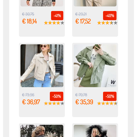
€ 30,75
€ 29,21
-41%
-40%
€ 18,14
€ 17,52
€ 73,96
€ 70,78
-50%
-50%
€ 36,97
€ 35,39