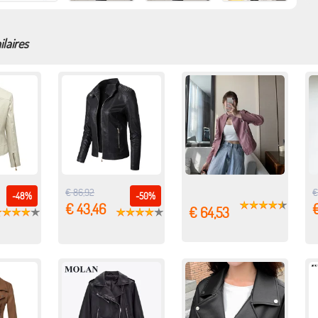
ilaires
€ 86,92
€
-48%
-50%
€ 43,46
€ 64,53