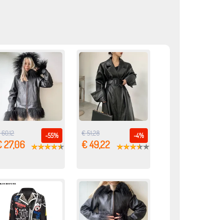
 60,12
€ 51,28
-55%
-4%
€ 27,06
€ 49,22