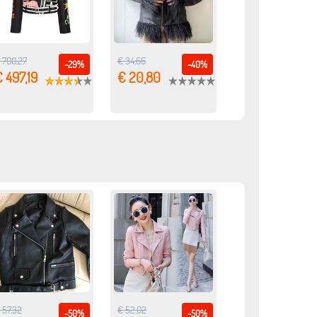
 700,27
€ 34,66
-29%
-40%
 497,19
€ 20,80
 57,32
€ 52,02
-50%
-50%