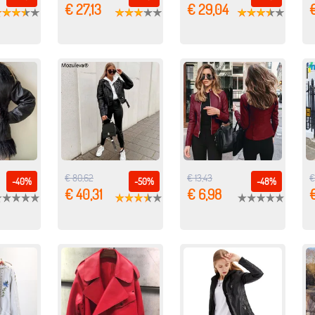
€ 27,13
€ 29,04
€ 80,62
€ 13,43
€
-40%
-50%
-48%
€ 40,31
€ 6,98