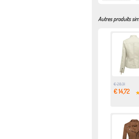
Autres produits sim
€ 28,31
€ 14,72