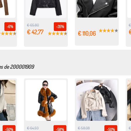
€ 65,80
€
-6%
-35%
€ 42,77
€
€ 110,06
res de 200001909
€ 64,59
€ 58,08
€
-50%
-58%
-50%