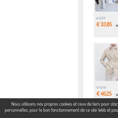
€ 67,71
€ 33,85
€ 92,51
€ 46,25
Nous utilisons nos propres cookies et ceux de tiers pour st
personnelles, pour le bon fonctionnement de ce site Web et pour