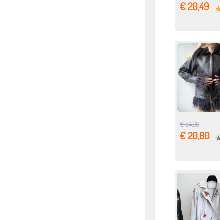
€ 20,49
€ 34,66
€ 20,80