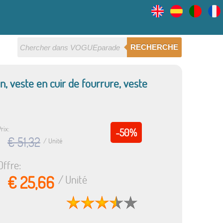
RECHERCHE
, veste en cuir de fourrure, veste
rix:
-50%
€ 51,32
/ Unité
Offre:
€ 25,66
/ Unité