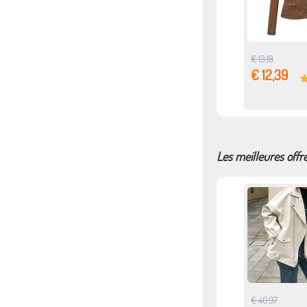
€ 13,18
€ 12,39
Les meilleures off
€ 40,97