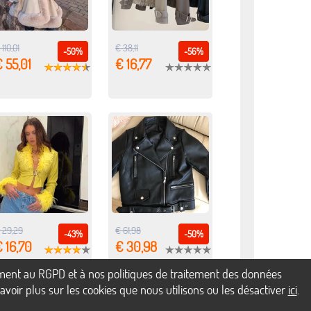
 110,01
€ 38,11
-50%
-56%
 55,01
€ 16,77
 29,29
€ 61,98
-43%
-50%
 16,70
€ 30,98
mément au RGPD et à nos politiques de traitement des données
voir plus sur les cookies que nous utilisons ou les désactiver
ici
.