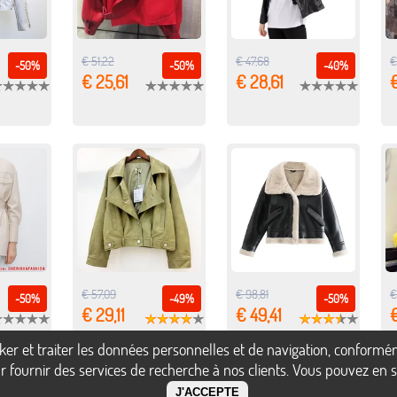
€ 51,22
€ 47,68
€
-50%
-50%
-40%
€ 25,61
€ 28,61
€
€ 57,09
€ 98,81
€
-50%
-49%
-50%
€ 29,11
€ 49,41
€
ocker et traiter les données personnelles et de navigation, confor
 fournir des services de recherche à nos clients. Vous pouvez en sa
J'ACCEPTE