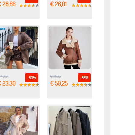
€ 28,66
€ 26,01
 46,61
€ 111,65
-50%
-55%
€ 23,30
€ 50,25