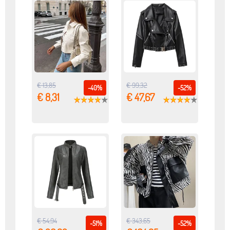
€ 13,85
€ 99,32
-40%
-52%
€ 8,31
€ 47,67
€ 54,94
€ 343,65
-51%
-52%