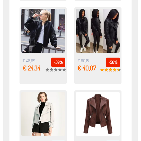
€ 48,69
€ 80,15
-50%
-50%
€ 24,34
€ 40,07