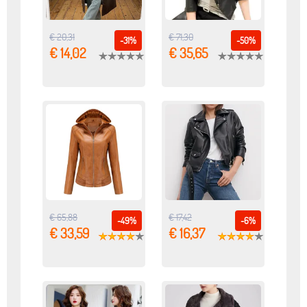
€ 20,31
€ 71,30
-31%
-50%
€ 14,02
€ 35,65
€ 65,88
€ 17,42
-49%
-6%
€ 33,59
€ 16,37