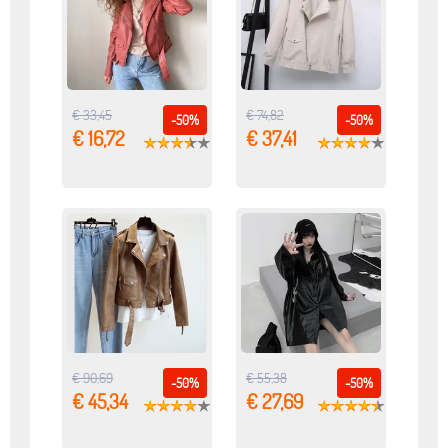
€ 33,45
€ 74,82
-50%
-50%
€ 16,72
€ 37,41
€ 90,69
€ 55,38
-50%
-50%
€ 45,34
€ 27,69