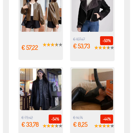
€ 107,47
-50%
€ 53,73
€ 57,22
€ 73,42
€ 14,74
-54%
-44%
€ 33,78
€ 8,25