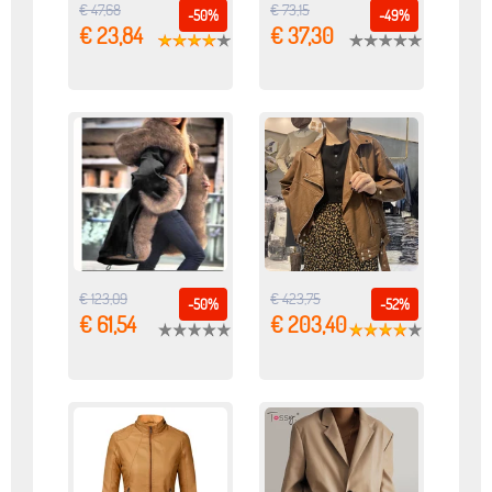
€ 47,68
€ 73,15
-50%
-49%
€ 23,84
€ 37,30
€ 123,09
€ 423,75
-50%
-52%
€ 61,54
€ 203,40