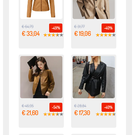
€ 64,79
€ 31,77
-49%
-40%
€ 33,04
€ 19,06
€ 46,95
€ 28,84
-54%
-40%
€ 21,60
€ 17,30