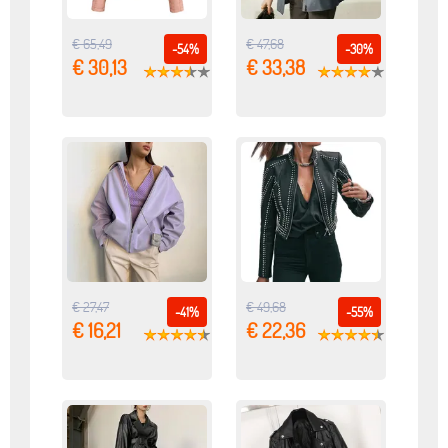
€ 65,49
€ 47,68
-54%
-30%
€ 30,13
€ 33,38
€ 27,47
€ 49,68
-41%
-55%
€ 16,21
€ 22,36