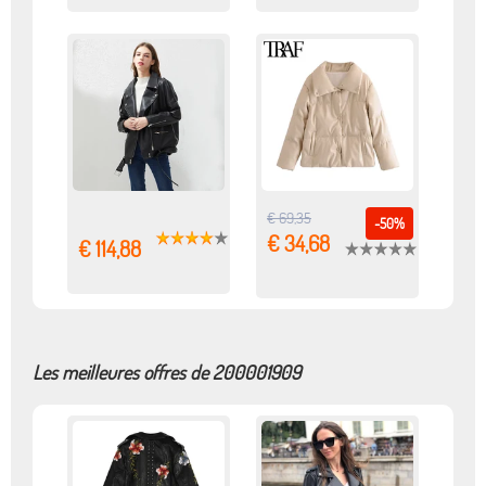
€ 69,35
-50%
€ 34,68
€ 114,88
Les meilleures offres de 200001909