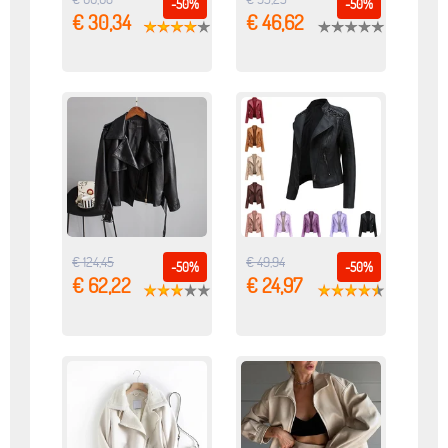
-50%
-50%
€ 30,34
€ 46,62
€ 124,45
€ 49,94
-50%
-50%
€ 62,22
€ 24,97