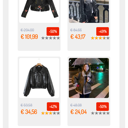
€ 204,00
€ 84,66
-50%
-49%
€ 101,99
€ 43,17
€ 59,58
€ 48,08
-42%
-50%
€ 34,56
€ 24,04