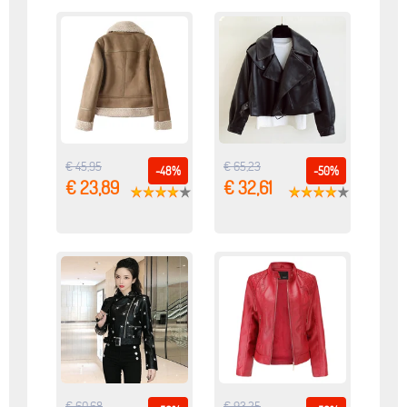
€ 45,95
€ 65,23
-48%
-50%
€ 23,89
€ 32,61
€ 60,68
€ 93,25