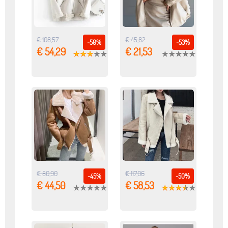
€ 108,57
€ 45,82
-50%
-53%
€ 54,29
€ 21,53
€ 80,90
€ 117,06
-45%
-50%
€ 44,50
€ 58,53