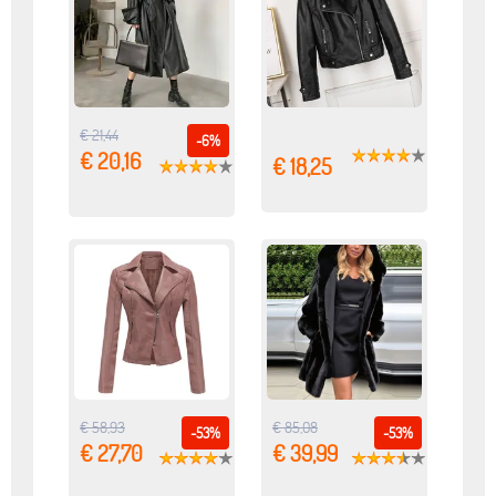
€ 21,44
-6%
€ 20,16
€ 18,25
€ 58,93
€ 85,08
-53%
-53%
€ 27,70
€ 39,99