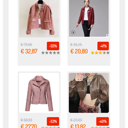
€ 73,06
€ 35,25
-55%
-41%
€ 32,87
€ 20,80
€ 58,93
€ 23,03
-53%
-40%
€ 27,70
€ 13,82