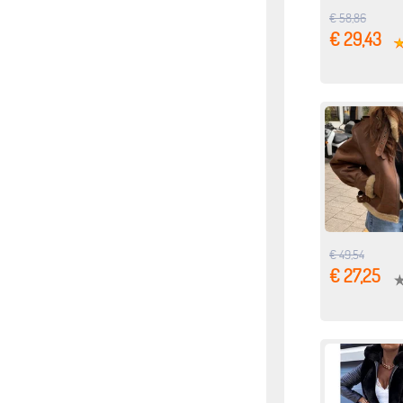
€ 58,86
€ 29,43
€ 49,54
€ 27,25