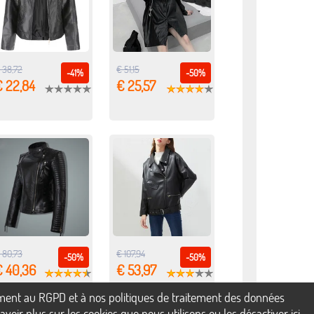
 38,72
€ 51,15
-41%
-50%
€ 22,84
€ 25,57
 80,73
€ 107,94
-50%
-50%
€ 40,36
€ 53,97
mément au RGPD et à nos politiques de traitement des données
voir plus sur les cookies que nous utilisons ou les désactiver
ici
.