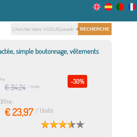
RECHERCHE
ractée, simple boutonnage, vêtements
rix:
-30%
€ 34,24
/ Unité
Offre:
€ 23,97
/ Unité