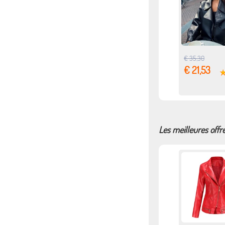
€ 35,30
€ 21,53
Les meilleures off