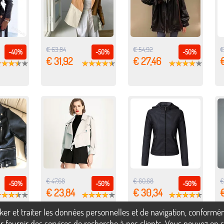
€ 63,84
€ 54,92
€
-40%
-50%
-50%
€ 31,92
€ 27,46
€ 47,68
€ 60,68
€
-50%
-50%
-50%
€ 23,84
€ 30,34
ocker et traiter les données personnelles et de navigation, confor
 fournir des services de recherche à nos clients. Vous pouvez en sa