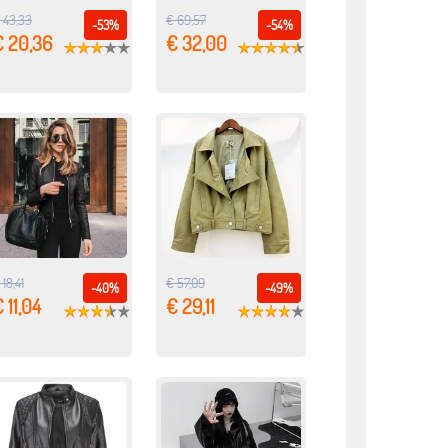
 43,33
€ 69,57
-53%
-54%
€ 20,36
€ 32,00
 18,41
€ 57,09
-40%
-49%
 11,04
€ 29,11