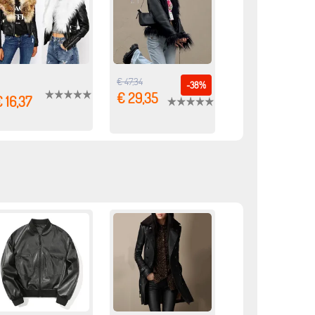
€ 47,34
-38%
€ 29,35
 16,37