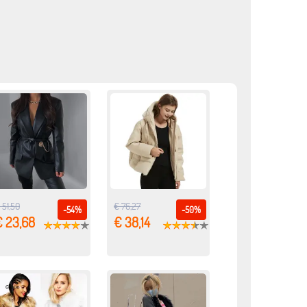
 51,50
€ 76,27
-54%
-50%
€ 23,68
€ 38,14