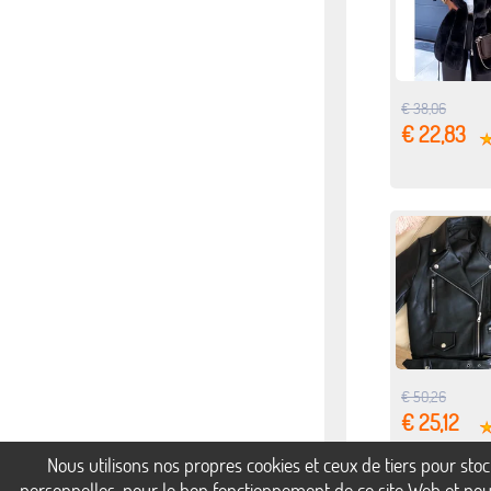
€ 38,06
€ 22,83
€ 50,26
€ 25,12
Nous utilisons nos propres cookies et ceux de tiers pour st
personnelles, pour le bon fonctionnement de ce site Web et pour