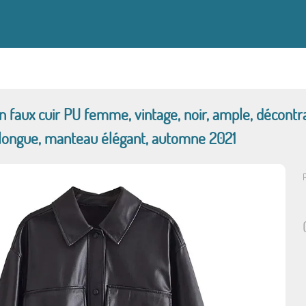
n faux cuir PU femme, vintage, noir, ample, décont
i longue, manteau élégant, automne 2021
P