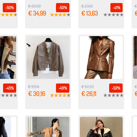
€ 69,99
€ 23,10
€
-50%
-50%
-41%
€ 34,99
€ 13,63
€ 59,14
€ 52,22
€
-45%
-49%
-50%
€ 30,16
€ 26,11
€