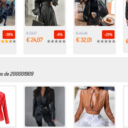
€ 26,17
€ 45,08
-39%
-8%
-29%
€ 24,07
€ 32,01
€
res de 200001909