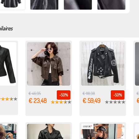
ilaires
€ 46,95
€ 118,98
€
-50%
-50%
€ 23,48
€ 59,49