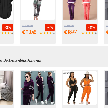
€ 192,30
€ 42,96
€
-32%
-41%
-57%
€ 113,46
€ 18,47
€
fres de Ensembles Femmes