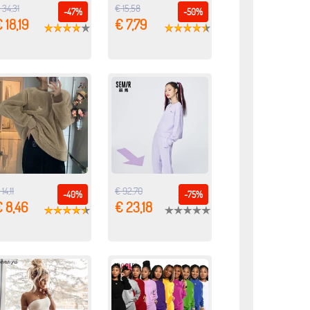
 34,31
€ 15,58
-47%
-50%
 18,19
€ 7,79
14,11
€ 92,70
-40%
-75%
 8,46
€ 23,18