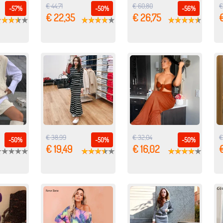
€ 44,71
€ 60,80
€
-57%
-50%
-56%
€ 22,35
€ 26,75
€
€ 38,99
€ 32,04
€ 
-50%
-50%
-50%
€ 19,49
€ 16,02
€