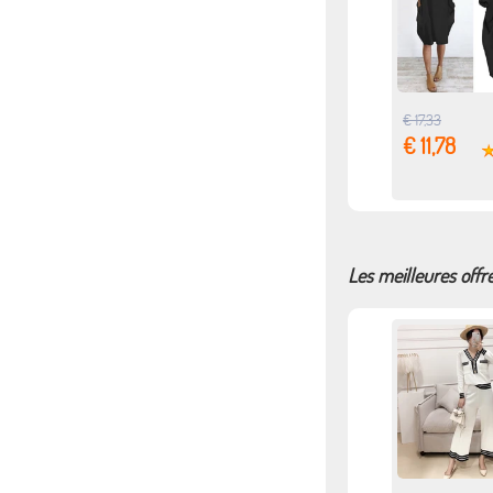
€ 17,33
€ 11,78
Les meilleures of