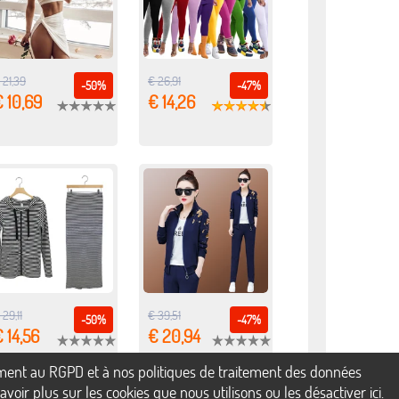
 21,39
€ 26,91
-50%
-47%
 10,69
€ 14,26
 29,11
€ 39,51
-50%
-47%
 14,56
€ 20,94
mément au RGPD et à nos politiques de traitement des données
voir plus sur les cookies que nous utilisons ou les désactiver
ici
.