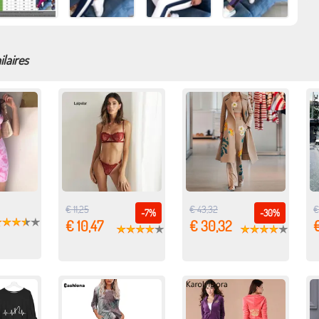
ilaires
€ 11,25
€ 43,32
€
-7%
-30%
€ 10,47
€ 30,32