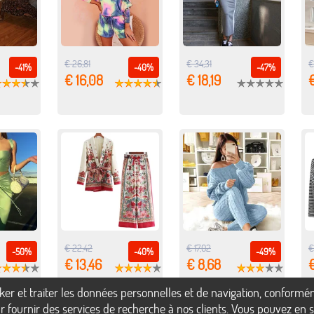
€ 26,81
€ 34,31
€
-41%
-40%
-47%
€ 16,08
€ 18,19
€
€ 22,42
€ 17,02
€
-50%
-40%
-49%
€ 13,46
€ 8,68
€
ocker et traiter les données personnelles et de navigation, confor
 fournir des services de recherche à nos clients. Vous pouvez en sa