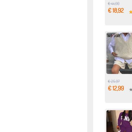
€ 44,00
€ 18,92
€ 25,97
€ 12,99