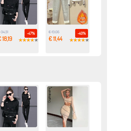
 34,31
€ 19,06
-47%
-40%
 18,19
€ 11,44