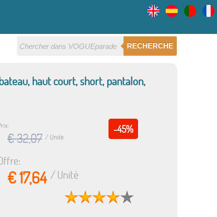
RECHERCHE
eau, haut court, short, pantalon,
rix:
-45%
€ 32,07
/ Unité
Offre:
€ 17,64
/ Unité