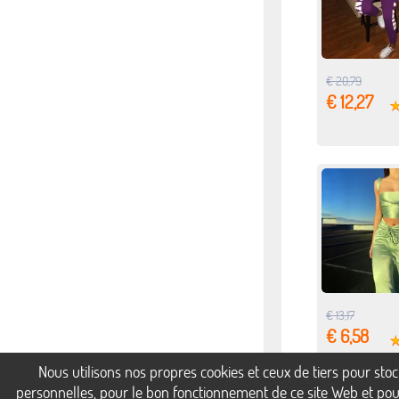
€ 20,79
€ 12,27
€ 13,17
€ 6,58
Nous utilisons nos propres cookies et ceux de tiers pour st
personnelles, pour le bon fonctionnement de ce site Web et pour