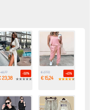
 46,77
€ 27,72
-50%
-45%
€ 23,38
€ 15,24